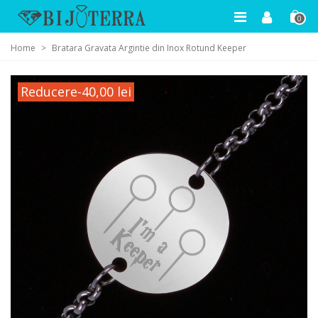
0
Home
>
Bratara Gravata Argintie din Inox Rotund Keeper
Reducere
-40,00 lei