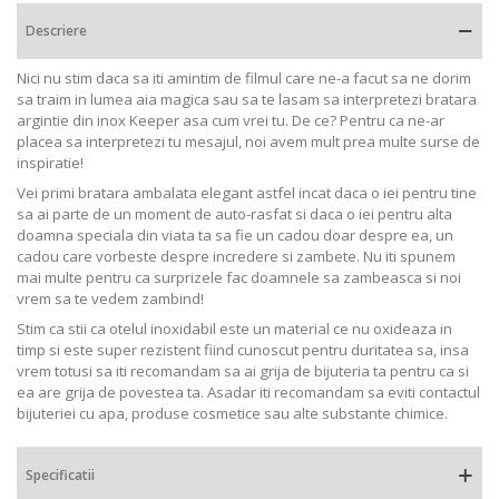
Descriere
Nici nu stim daca sa iti amintim de filmul care ne-a facut sa ne dorim
sa traim in lumea aia magica sau sa te lasam sa interpretezi bratara
argintie din inox Keeper asa cum vrei tu. De ce? Pentru ca ne-ar
placea sa interpretezi tu mesajul, noi avem mult prea multe surse de
inspiratie!
Vei primi bratara ambalata elegant astfel incat daca o iei pentru tine
sa ai parte de un moment de auto-rasfat si daca o iei pentru alta
doamna speciala din viata ta sa fie un cadou doar despre ea, un
cadou care vorbeste despre incredere si zambete. Nu iti spunem
mai multe pentru ca surprizele fac doamnele sa zambeasca si noi
vrem sa te vedem zambind!
Stim ca stii ca otelul inoxidabil este un material ce nu oxideaza in
timp si este super rezistent fiind cunoscut pentru duritatea sa, insa
vrem totusi sa iti recomandam sa ai grija de bijuteria ta pentru ca si
ea are grija de povestea ta. Asadar iti recomandam sa eviti contactul
bijuteriei cu apa, produse cosmetice sau alte substante chimice.
Specificatii