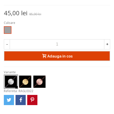
45,00 lei
85,00 lei
Culoare
Argintiu
-
+
Adauga in cos
Variante
Referinta:
RAGL0322