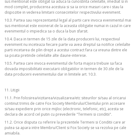
sus mentionat este obligat sa aduca la cunostinta celeilalte, imediat si in
mod complet, producerea acestuia si sa ia orice masuri care-i stau la
dispozitie in vederea limitarii consecintelor respectivului eveniment.
10.3. Partea sau reprezentantul legal al partii care invoca evenimentul mai
sus mentionat este exonerat de la aceasta obligatie numai in cazul in care
evenimentul o impiedica sa o duca la bun sfarsit.
10.4. Daca in termen de 15 zile de la data producerii lui, respectivul
eveniment nu inceteaza fiecare parte va avea dreptul sa notifice celeilalte
parti incetarea de plin drept a acestui contract fara ca vreuna dintre ele
sa poata pretinde celeilalte alte daune-interese.
10.5. Partea care invoca evenimentul de forta majora trebuie sa faca
dovada imposibilitatii executarii obligatiilor in termen de 30 zile de la
data producerii evenimentului dar in limitele art. 10.3.
11. Litigii
11.1. Prin folosirea/vizitarea/vizualizarea/etc siteurilor si/sau al oricarui
continut trimis de catre Fox Society Membrului/Clientului prin accesare
si/sau expediere prin orice mijloc (electronic, telefonic, etc), acesta se
declara de acord cel putin cu prevederile "Termeni si conditii".
11.2. Orice disputa cu referire la prezentele Termeni si Conditii care ar
putea sa apara intre Membru/Client si Fox Society se va rezolva pe cale
amiabila.