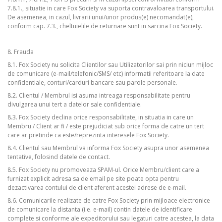
7.8.1., situatie in care Fox Society va suporta contravaloarea transportului.
De asemenea, in cazul, livrarii unui/unor produs(e) necomandat(e),
conform cap. 7.3., cheltuielile de returnare sunt in sarcina Fox Society.
8. Frauda
8.1. Fox Society nu solicita Clientilor sau Utilizatorilor sai prin niciun mijloc
de comunicare (e-mail/telefonic/SMS/ etc) informatii referitoare la date
confidentiale, conturi/carduri bancare sau parole personale.
8.2. Clientul / Membrul isi asuma intreaga responsabilitate pentru
divulgarea unui tert a datelor sale confidentiale.
8.3. Fox Society declina orice responsabilitate, in situatia in care un
Membru / Client ar fi / este prejudiciat sub orice forma de catre un tert
care ar pretinde ca este/reprezinta interesele Fox Society.
8.4. Clientul sau Membrul va informa Fox Society asupra unor asemenea
tentative, folosind datele de contact.
8.5. Fox Society nu promoveaza SPAM-ul. Orice Membru/client care a
furnizat explicit adresa sa de email pe site poate opta pentru
dezactivarea contului de client aferent acestei adrese de e-mail.
8.6. Comunicarile realizate de catre Fox Society prin mijloace electronice
de comunicare la distanta (i.e. e-mail) contin datele de identificare
complete si conforme ale expeditorului sau legaturi catre acestea, la data