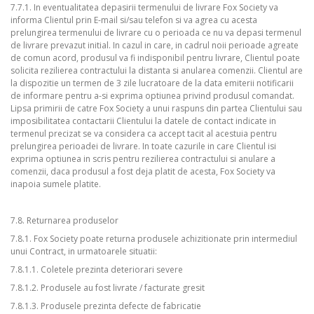
7.7.1. In eventualitatea depasirii termenului de livrare Fox Society va
informa Clientul prin E-mail si/sau telefon si va agrea cu acesta
prelungirea termenului de livrare cu o perioada ce nu va depasi termenul
de livrare prevazut initial. In cazul in care, in cadrul noii perioade agreate
de comun acord, produsul va fi indisponibil pentru livrare, Clientul poate
solicita rezilierea contractului la distanta si anularea comenzii. Clientul are
la dispozitie un termen de 3 zile lucratoare de la data emiterii notificarii
de informare pentru a-si exprima optiunea privind produsul comandat.
Lipsa primirii de catre Fox Society a unui raspuns din partea Clientului sau
imposibilitatea contactarii Clientului la datele de contact indicate in
termenul precizat se va considera ca accept tacit al acestuia pentru
prelungirea perioadei de livrare. In toate cazurile in care Clientul isi
exprima optiunea in scris pentru rezilierea contractului si anulare a
comenzii, daca produsul a fost deja platit de acesta, Fox Society va
inapoia sumele platite.
7.8. Returnarea produselor
7.8.1. Fox Society poate returna produsele achizitionate prin intermediul
unui Contract, in urmatoarele situatii:
7.8.1.1. Coletele prezinta deteriorari severe
7.8.1.2. Produsele au fost livrate / facturate gresit
7.8.1.3. Produsele prezinta defecte de fabricatie