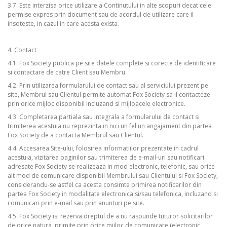
3.7. Este interzisa orice utilizare a Continutului in alte scopuri decat cele
permise expres prin document sau de acordul de utilizare care il
insoteste, in cazul in care acesta exista.
4. Contact
4.1. Fox Society publica pe site datele complete si corecte de identificare
si contactare de catre Client sau Membru.
4.2. Prin utilizarea formularului de contact sau al serviciului prezent pe
site, Membrul sau Clientul permite automat Fox Society sa il contacteze
prin orice mijloc disponibil incluzand si mijloacele electronice.
4.3. Completarea partiala sau integrala a formularului de contact si
trimiterea acestuia nu reprezinta in nici un fel un angajament din partea
Fox Society de a contacta Membrul sau Clientul.
4.4. Accesarea Site-ului, folosirea informatiilor prezentate in cadrul
acestuia, vizitarea paginilor sau trimiterea de e-mail-uri sau notificari
adresate Fox Society se realizeaza in mod electronic, telefonic, sau orice
alt mod de comunicare disponibil Membrului sau Clientului si Fox Society,
considerandu-se astfel ca acesta consimte primirea notificarilor din
partea Fox Society in modalitate electronica si/sau telefonica, incluzand si
comunicari prin e-mail sau prin anunturi pe site.
4.5. Fox Society isi rezerva dreptul de a nu raspunde tuturor solicitarilor
de orice natura, primite prin orice mijloc de comunicare (electronic,