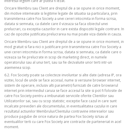
interesul legitim care ar putea fi lezat.
Oricare Membru sau Client are dreptul de a se opune in orice moment,
din motive intemeiate si legitime legate de situatia sa particulara, prin
transmiterea catre Fox Society a unei cereri intocmita in forma scrisa,
datata si semnata, ca datele care il vizeaza sa faca obiectul unei
prelucrari, cu exceptia cazurilor in care exista dispozitii legale contrare. In
caz de opozitie justificata prelucrarea nu mai poate viza datele in cauza.
Oricare Membru sau Client are dreptul de a se opune in orice moment, in
mod gratuit si fara nici o justificare prin transmiterea catre Fox Society a
unei cereri intocmita in forma scrisa, datata si semnata, ca datele care o
vizeaza sa fie prelucrate in scop de marketing direct, in numele
operatorului sau al unui tert, sau sa fie dezvaluite unor terti intr-un
asemenea scop.
6.2. Fox Society poate sa colecteze involuntar si alte date (adresa IP, ora
vizitei, locul de unde se face accesul, nume si versiune browser internet,
sistem de operare, inclusiv alti parametri) furnizati de catre browserul
internet prin intermediul caruia se face accesul la site si pot fi folosite de
catre Fox Society pentru a imbunatati serviciile oferite Clientilor sau
Utilizatorilor sai, sau cu scop statistic; exceptie face cazul in care sunt
incalcate prevederi ale documentului, in eventualitatea cazului in care
rezultatul actiunilor Membrului/Clientului contravine intereselor sau
produce pagube de orice natura de partea Fox Society si/sau al
eventualilor terti cu care Fox Society are contracte de parteneriat in acel
moment.