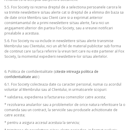
5.5. Fox Society isi rezerva dreptul de a selectiona persoanele carora le
va trimite newslettere si/sau alerte cat si dreptul de a elimina din baza sa
de date orice Membru sau Client care si-a exprimat anterior
consimtamantul de a primi newslettere si/sau alerte, fara nici un
angajament ulterior din partea Fox Society, sau a vreunei notificari
prealabile a acestuia.
5.6. Fox Society nu va include in newslettere si/sau alerte transmise
Membrului sau Clientului, nici un alt fel de material publicitar sub forma
de continut care sa faca referire la vreun tert care nu este partener al Fox
Society, la momentul expedierii newslettere-lor si/sau alertelor.
6. Politica de confidentialitate (
citeste intreaga politica de
confidentialitate aici
)
6.1. Fox Society colecteaza date cu caracter personal, numai cu acordul
voluntar al Membrului sau al Clientului, in urmatoarele scopuri:
* validarea, expedierea si facturarea comenzilor catre acesta;
* rezolvarea anularilor sau a problemelor de orice natura referitoare la o
comanda sau un contract, la serviciile sau produsele achizitionate de
catre acesta;
* pentru a asigura accesul acestuia la serviciu;