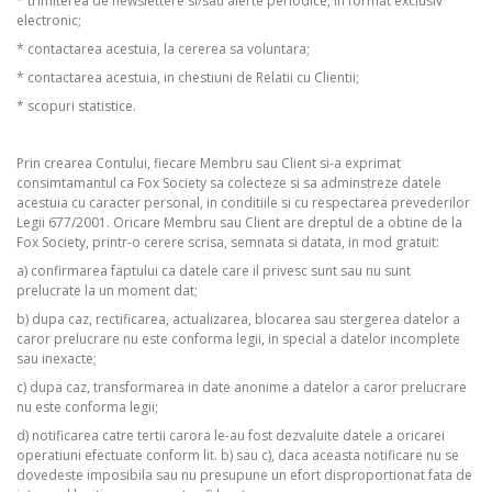
* trimiterea de newslettere si/sau alerte periodice, in format exclusiv
electronic;
* contactarea acestuia, la cererea sa voluntara;
* contactarea acestuia, in chestiuni de Relatii cu Clientii;
* scopuri statistice.
Prin crearea Contului, fiecare Membru sau Client si-a exprimat
consimtamantul ca Fox Society sa colecteze si sa adminstreze datele
acestuia cu caracter personal, in conditiile si cu respectarea prevederilor
Legii 677/2001. Oricare Membru sau Client are dreptul de a obtine de la
Fox Society, printr-o cerere scrisa, semnata si datata, in mod gratuit:
a) confirmarea faptului ca datele care il privesc sunt sau nu sunt
prelucrate la un moment dat;
b) dupa caz, rectificarea, actualizarea, blocarea sau stergerea datelor a
caror prelucrare nu este conforma legii, in special a datelor incomplete
sau inexacte;
c) dupa caz, transformarea in date anonime a datelor a caror prelucrare
nu este conforma legii;
d) notificarea catre tertii carora le-au fost dezvaluite datele a oricarei
operatiuni efectuate conform lit. b) sau c), daca aceasta notificare nu se
dovedeste imposibila sau nu presupune un efort disproportionat fata de