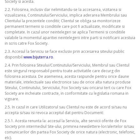
Society si acesta.
2.2. Folosirea, inclusiv dar nelimitandu-se la accesarea, vizitarea si
vizualizarea, Continutului/Serviciului, implica aderarea Membrului sau
Clientului la prezentele conditii; Clientul se obliga sa monitorizeze
permanent termenii si conditiile care pot fi actualizate, modificate si
completate. In cazul unor neintelegeri se aplica Termenii si conditiile
valabile la momentul aparitiei neintelegerii intre parti si notificarii acestuia
in scris catre Fox Society.
2.3. Accesul la Serviciu se face exclusiv prin accesarea siteului public
disponibil
www.bijuterra.ro
.
2.4. Prin folosirea Siteului/Continutului/Serviciului, Membrul sau Clientul
este singurul responsabil pentru toate activitatile care decurg din
folosirea acestuia. De asemenea, acesta raspunde pentru orice daune
materiale, intelectuale sau electronice sau de orice alta natura produse
Siteului, Continutului, Serviciului, Fox Society sau oricarui tert cu care Fox
Society are incheiate contracte, in conformitate cu legislatia romana in
vigoare.
2.5. In cazul in care Utilizatorul sau Clientul nu este de acord si/sau nu
accepta si/sau isi revoca acceptul dat pentru Document:
2.5.1. Acesta renunta la: accesul la Serviciu, alte servicii oferite de Fox
Society prin intermediul Site-ului, primirea newslettere-lor/alertelor si/sau
comunicarilor din partea Fox Society de orice natura (electronic, telefonic,
etc).