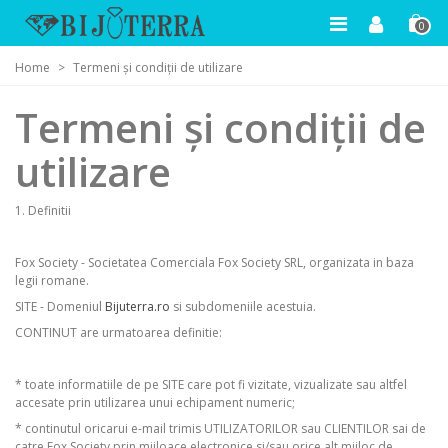
0
Home
>
Termeni și condiții de utilizare
Termeni și condiții de
utilizare
1. Definitii
Fox Society - Societatea Comerciala Fox Society SRL, organizata in baza
legii romane.
SITE - Domeniul
Bijuterra.ro
si subdomeniile acestuia.
CONTINUT are urmatoarea definitie:
* toate informatiile de pe SITE care pot fi vizitate, vizualizate sau altfel
accesate prin utilizarea unui echipament numeric;
* continutul oricarui e-mail trimis UTILIZATORILOR sau CLIENTILOR sai de
catre Fox Society prin mijloace electronice si/sau orice alt mijloc de