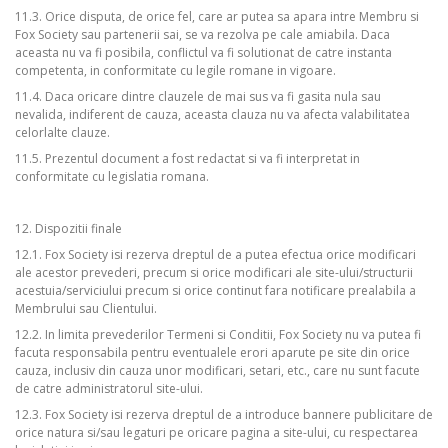
11.3. Orice disputa, de orice fel, care ar putea sa apara intre Membru si
Fox Society sau partenerii sai, se va rezolva pe cale amiabila. Daca
aceasta nu va fi posibila, conflictul va fi solutionat de catre instanta
competenta, in conformitate cu legile romane in vigoare.
11.4. Daca oricare dintre clauzele de mai sus va fi gasita nula sau
nevalida, indiferent de cauza, aceasta clauza nu va afecta valabilitatea
celorlalte clauze.
11.5. Prezentul document a fost redactat si va fi interpretat in
conformitate cu legislatia romana.
12. Dispozitii finale
12.1. Fox Society isi rezerva dreptul de a putea efectua orice modificari
ale acestor prevederi, precum si orice modificari ale site-ului/structurii
acestuia/serviciului precum si orice continut fara notificare prealabila a
Membrului sau Clientului.
12.2. In limita prevederilor Termeni si Conditii, Fox Society nu va putea fi
facuta responsabila pentru eventualele erori aparute pe site din orice
cauza, inclusiv din cauza unor modificari, setari, etc., care nu sunt facute
de catre administratorul site-ului.
12.3. Fox Society isi rezerva dreptul de a introduce bannere publicitare de
orice natura si/sau legaturi pe oricare pagina a site-ului, cu respectarea