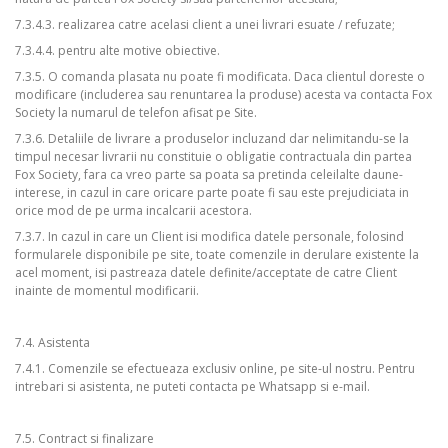
7.3.4.3. realizarea catre acelasi client a unei livrari esuate / refuzate;
7.3.4.4. pentru alte motive obiective.
7.3.5. O comanda plasata nu poate fi modificata. Daca clientul doreste o
modificare (includerea sau renuntarea la produse) acesta va contacta Fox
Society la numarul de telefon afisat pe Site.
7.3.6. Detaliile de livrare a produselor incluzand dar nelimitandu-se la
timpul necesar livrarii nu constituie o obligatie contractuala din partea
Fox Society, fara ca vreo parte sa poata sa pretinda celeilalte daune-
interese, in cazul in care oricare parte poate fi sau este prejudiciata in
orice mod de pe urma incalcarii acestora.
7.3.7. In cazul in care un Client isi modifica datele personale, folosind
formularele disponibile pe site, toate comenzile in derulare existente la
acel moment, isi pastreaza datele definite/acceptate de catre Client
inainte de momentul modificarii.
7.4. Asistenta
7.4.1. Comenzile se efectueaza exclusiv online, pe site-ul nostru. Pentru
intrebari si asistenta, ne puteti contacta pe Whatsapp si e-mail.
7.5. Contract si finalizare