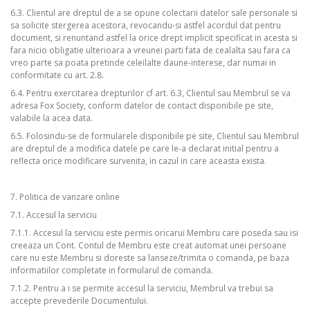
6.3. Clientul are dreptul de a se opune colectarii datelor sale personale si
sa solicite stergerea acestora, revocandu-si astfel acordul dat pentru
document, si renuntand astfel la orice drept implicit specificat in acesta si
fara nicio obligatie ulterioara a vreunei parti fata de cealalta sau fara ca
vreo parte sa poata pretinde celeilalte daune-interese, dar numai in
conformitate cu art. 2.8.
6.4. Pentru exercitarea drepturilor cf art. 6.3, Clientul sau Membrul se va
adresa Fox Society, conform datelor de contact disponibile pe site,
valabile la acea data.
6.5. Folosindu-se de formularele disponibile pe site, Clientul sau Membrul
are dreptul de a modifica datele pe care le-a declarat initial pentru a
reflecta orice modificare survenita, in cazul in care aceasta exista.
7. Politica de vanzare online
7.1. Accesul la serviciu
7.1.1. Accesul la serviciu este permis oricarui Membru care poseda sau isi
creeaza un Cont. Contul de Membru este creat automat unei persoane
care nu este Membru si doreste sa lanseze/trimita o comanda, pe baza
informatiilor completate in formularul de comanda.
7.1.2. Pentru a i se permite accesul la serviciu, Membrul va trebui sa
accepte prevederile Documentului.