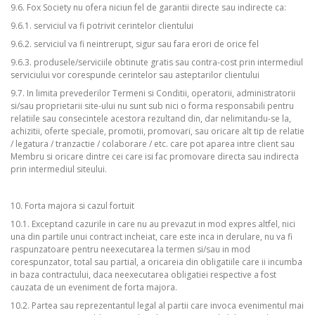
9.6. Fox Society nu ofera niciun fel de garantii directe sau indirecte ca:
9.6.1. serviciul va fi potrivit cerintelor clientului
9.6.2. serviciul va fi neintrerupt, sigur sau fara erori de orice fel
9.6.3. produsele/serviciile obtinute gratis sau contra-cost prin intermediul
serviciului vor corespunde cerintelor sau asteptarilor clientului
9.7. In limita prevederilor Termeni si Conditii, operatorii, administratorii
si/sau proprietarii site-ului nu sunt sub nici o forma responsabili pentru
relatiile sau consecintele acestora rezultand din, dar nelimitandu-se la,
achizitii, oferte speciale, promotii, promovari, sau oricare alt tip de relatie
/ legatura / tranzactie / colaborare / etc. care pot aparea intre client sau
Membru si oricare dintre cei care isi fac promovare directa sau indirecta
prin intermediul siteului.
10. Forta majora si cazul fortuit
10.1. Exceptand cazurile in care nu au prevazut in mod expres altfel, nici
una din partile unui contract incheiat, care este inca in derulare, nu va fi
raspunzatoare pentru neexecutarea la termen si/sau in mod
corespunzator, total sau partial, a oricareia din obligatiile care ii incumba
in baza contractului, daca neexecutarea obligatiei respective a fost
cauzata de un eveniment de forta majora.
10.2. Partea sau reprezentantul legal al partii care invoca evenimentul mai