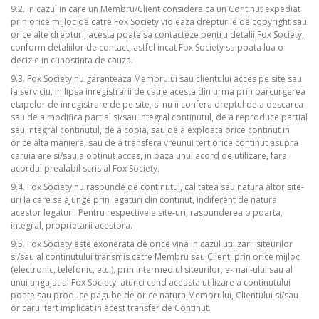
9.2. In cazul in care un Membru/Client considera ca un Continut expediat
prin orice mijloc de catre Fox Society violeaza drepturile de copyright sau
orice alte drepturi, acesta poate sa contacteze pentru detalii Fox Society,
conform detaliilor de contact, astfel incat Fox Society sa poata lua o
decizie in cunostinta de cauza.
9.3. Fox Society nu garanteaza Membrului sau clientului acces pe site sau
la serviciu, in lipsa inregistrarii de catre acesta din urma prin parcurgerea
etapelor de inregistrare de pe site, si nu ii confera dreptul de a descarca
sau de a modifica partial si/sau integral continutul, de a reproduce partial
sau integral continutul, de a copia, sau de a exploata orice continut in
orice alta maniera, sau de a transfera vreunui tert orice continut asupra
caruia are si/sau a obtinut acces, in baza unui acord de utilizare, fara
acordul prealabil scris al Fox Society.
9.4. Fox Society nu raspunde de continutul, calitatea sau natura altor site-
uri la care se ajunge prin legaturi din continut, indiferent de natura
acestor legaturi. Pentru respectivele site-uri, raspunderea o poarta,
integral, proprietarii acestora.
9.5. Fox Society este exonerata de orice vina in cazul utilizarii siteurilor
si/sau al continutului transmis catre Membru sau Client, prin orice mijloc
(electronic, telefonic, etc.), prin intermediul siteurilor, e-mail-ului sau al
unui angajat al Fox Society, atunci cand aceasta utilizare a continutului
poate sau produce pagube de orice natura Membrului, Clientului si/sau
oricarui tert implicat in acest transfer de Continut.