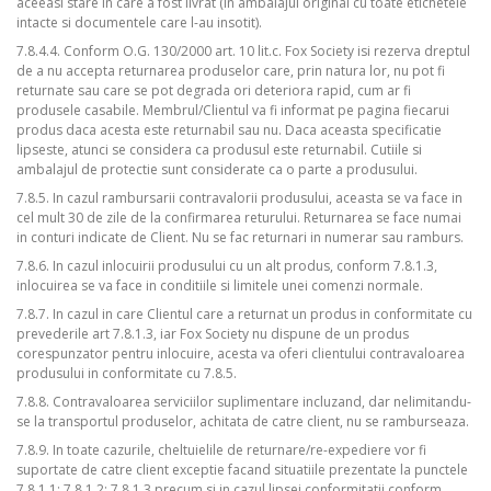
aceeasi stare in care a fost livrat (in ambalajul original cu toate etichetele
intacte si documentele care l-au insotit).
7.8.4.4. Conform O.G. 130/2000 art. 10 lit.c. Fox Society isi rezerva dreptul
de a nu accepta returnarea produselor care, prin natura lor, nu pot fi
returnate sau care se pot degrada ori deteriora rapid, cum ar fi
produsele casabile. Membrul/Clientul va fi informat pe pagina fiecarui
produs daca acesta este returnabil sau nu. Daca aceasta specificatie
lipseste, atunci se considera ca produsul este returnabil. Cutiile si
ambalajul de protectie sunt considerate ca o parte a produsului.
7.8.5. In cazul rambursarii contravalorii produsului, aceasta se va face in
cel mult 30 de zile de la confirmarea returului. Returnarea se face numai
in conturi indicate de Client. Nu se fac returnari in numerar sau ramburs.
7.8.6. In cazul inlocuirii produsului cu un alt produs, conform 7.8.1.3,
inlocuirea se va face in conditiile si limitele unei comenzi normale.
7.8.7. In cazul in care Clientul care a returnat un produs in conformitate cu
prevederile art 7.8.1.3, iar Fox Society nu dispune de un produs
corespunzator pentru inlocuire, acesta va oferi clientului contravaloarea
produsului in conformitate cu 7.8.5.
7.8.8. Contravaloarea serviciilor suplimentare incluzand, dar nelimitandu-
se la transportul produselor, achitata de catre client, nu se ramburseaza.
7.8.9. In toate cazurile, cheltuielile de returnare/re-expediere vor fi
suportate de catre client exceptie facand situatiile prezentate la punctele
7.8.1.1; 7.8.1.2; 7.8.1.3 precum si in cazul lipsei conformitatii conform