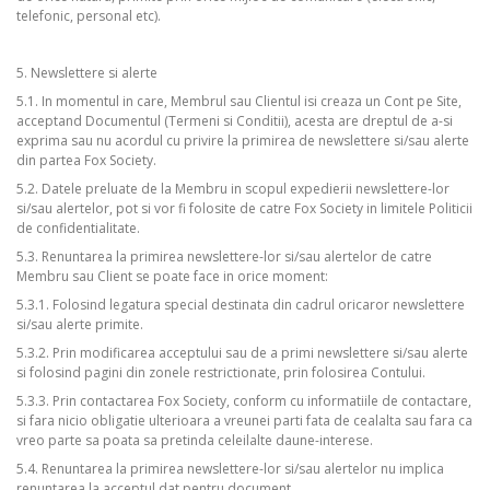
telefonic, personal etc).
5. Newslettere si alerte
5.1. In momentul in care, Membrul sau Clientul isi creaza un Cont pe Site,
acceptand Documentul (Termeni si Conditii), acesta are dreptul de a-si
exprima sau nu acordul cu privire la primirea de newslettere si/sau alerte
din partea Fox Society.
5.2. Datele preluate de la Membru in scopul expedierii newslettere-lor
si/sau alertelor, pot si vor fi folosite de catre Fox Society in limitele Politicii
de confidentialitate.
5.3. Renuntarea la primirea newslettere-lor si/sau alertelor de catre
Membru sau Client se poate face in orice moment:
5.3.1. Folosind legatura special destinata din cadrul oricaror newslettere
si/sau alerte primite.
5.3.2. Prin modificarea acceptului sau de a primi newslettere si/sau alerte
si folosind pagini din zonele restrictionate, prin folosirea Contului.
5.3.3. Prin contactarea Fox Society, conform cu informatiile de contactare,
si fara nicio obligatie ulterioara a vreunei parti fata de cealalta sau fara ca
vreo parte sa poata sa pretinda celeilalte daune-interese.
5.4. Renuntarea la primirea newslettere-lor si/sau alertelor nu implica
renuntarea la acceptul dat pentru document.