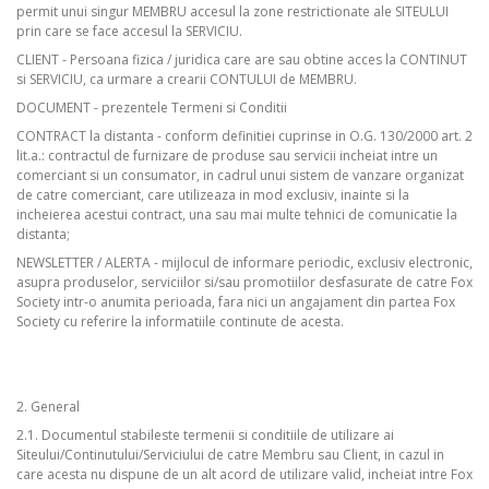
permit unui singur MEMBRU accesul la zone restrictionate ale SITEULUI
prin care se face accesul la SERVICIU.
CLIENT - Persoana fizica / juridica care are sau obtine acces la CONTINUT
si SERVICIU, ca urmare a crearii CONTULUI de MEMBRU.
DOCUMENT - prezentele Termeni si Conditii
CONTRACT la distanta - conform definitiei cuprinse in O.G. 130/2000 art. 2
lit.a.: contractul de furnizare de produse sau servicii incheiat intre un
comerciant si un consumator, in cadrul unui sistem de vanzare organizat
de catre comerciant, care utilizeaza in mod exclusiv, inainte si la
incheierea acestui contract, una sau mai multe tehnici de comunicatie la
distanta;
NEWSLETTER / ALERTA - mijlocul de informare periodic, exclusiv electronic,
asupra produselor, serviciilor si/sau promotiilor desfasurate de catre Fox
Society intr-o anumita perioada, fara nici un angajament din partea Fox
Society cu referire la informatiile continute de acesta.
2. General
2.1. Documentul stabileste termenii si conditiile de utilizare ai
Siteului/Continutului/Serviciului de catre Membru sau Client, in cazul in
care acesta nu dispune de un alt acord de utilizare valid, incheiat intre Fox