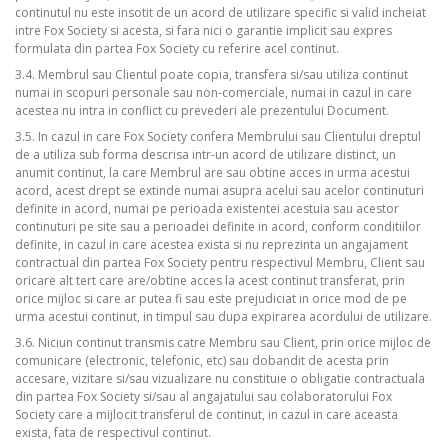
continutul nu este insotit de un acord de utilizare specific si valid incheiat
intre Fox Society si acesta, si fara nici o garantie implicit sau expres
formulata din partea Fox Society cu referire acel continut.
3.4. Membrul sau Clientul poate copia, transfera si/sau utiliza continut
numai in scopuri personale sau non-comerciale, numai in cazul in care
acestea nu intra in conflict cu prevederi ale prezentului Document.
3.5. In cazul in care Fox Society confera Membrului sau Clientului dreptul
de a utiliza sub forma descrisa intr-un acord de utilizare distinct, un
anumit continut, la care Membrul are sau obtine acces in urma acestui
acord, acest drept se extinde numai asupra acelui sau acelor continuturi
definite in acord, numai pe perioada existentei acestuia sau acestor
continuturi pe site sau a perioadei definite in acord, conform conditiilor
definite, in cazul in care acestea exista si nu reprezinta un angajament
contractual din partea Fox Society pentru respectivul Membru, Client sau
oricare alt tert care are/obtine acces la acest continut transferat, prin
orice mijloc si care ar putea fi sau este prejudiciat in orice mod de pe
urma acestui continut, in timpul sau dupa expirarea acordului de utilizare.
3.6. Niciun continut transmis catre Membru sau Client, prin orice mijloc de
comunicare (electronic, telefonic, etc) sau dobandit de acesta prin
accesare, vizitare si/sau vizualizare nu constituie o obligatie contractuala
din partea Fox Society si/sau al angajatului sau colaboratorului Fox
Society care a mijlocit transferul de continut, in cazul in care aceasta
exista, fata de respectivul continut.