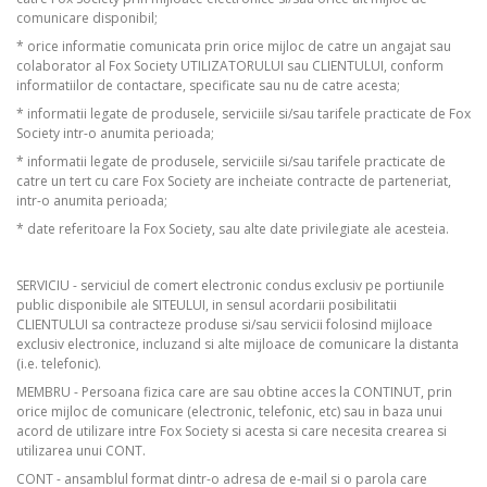
comunicare disponibil;
* orice informatie comunicata prin orice mijloc de catre un angajat sau
colaborator al Fox Society UTILIZATORULUI sau CLIENTULUI, conform
informatiilor de contactare, specificate sau nu de catre acesta;
* informatii legate de produsele, serviciile si/sau tarifele practicate de Fox
Society intr-o anumita perioada;
* informatii legate de produsele, serviciile si/sau tarifele practicate de
catre un tert cu care Fox Society are incheiate contracte de parteneriat,
intr-o anumita perioada;
* date referitoare la Fox Society, sau alte date privilegiate ale acesteia.
SERVICIU - serviciul de comert electronic condus exclusiv pe portiunile
public disponibile ale SITEULUI, in sensul acordarii posibilitatii
CLIENTULUI sa contracteze produse si/sau servicii folosind mijloace
exclusiv electronice, incluzand si alte mijloace de comunicare la distanta
(i.e. telefonic).
MEMBRU - Persoana fizica care are sau obtine acces la CONTINUT, prin
orice mijloc de comunicare (electronic, telefonic, etc) sau in baza unui
acord de utilizare intre Fox Society si acesta si care necesita crearea si
utilizarea unui CONT.
CONT - ansamblul format dintr-o adresa de e-mail si o parola care