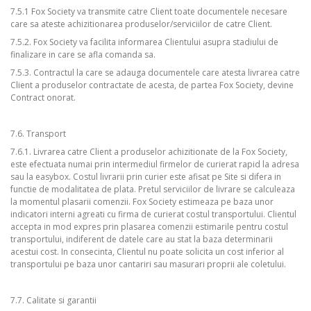
7.5.1 Fox Society va transmite catre Client toate documentele necesare
care sa ateste achizitionarea produselor/serviciilor de catre Client.
7.5.2. Fox Society va facilita informarea Clientului asupra stadiului de
finalizare in care se afla comanda sa.
7.5.3. Contractul la care se adauga documentele care atesta livrarea catre
Client a produselor contractate de acesta, de partea Fox Society, devine
Contract onorat.
7.6. Transport
7.6.1. Livrarea catre Client a produselor achizitionate de la Fox Society,
este efectuata numai prin intermediul firmelor de curierat rapid la adresa
sau la easybox. Costul livrarii prin curier este afisat pe Site si difera in
functie de modalitatea de plata. Pretul serviciilor de livrare se calculeaza
la momentul plasarii comenzii. Fox Society estimeaza pe baza unor
indicatori interni agreati cu firma de curierat costul transportului. Clientul
accepta in mod expres prin plasarea comenzii estimarile pentru costul
transportului, indiferent de datele care au stat la baza determinarii
acestui cost. In consecinta, Clientul nu poate solicita un cost inferior al
transportului pe baza unor cantariri sau masurari proprii ale coletului.
7.7. Calitate si garantii