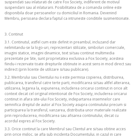
suspendati sau inlaturati de catre Fox Society, indiferent de motivul
suspendarii sau al inlaturarii. Posibilitatea de a comanda online este
disponibila doar persoanelor cu domiciliul in Romania. Devenind
Membru, persoana declara faptul ca intruneste conditiile susmentionate.
3. Continut
3.1. Continutul, astfel cum este definit in preambul, incluzand dar
nelimitandu-se la logo-uri, reprezentari stilizate, simboluri comerciale,
imagini statice, imagini dinamice, text si/sau continut multimedia
prezentate pe Site, sunt proprietatea exclusiva a Fox Society, acesteia
fiindu-i rezervate toate drepturile obtinute in acest sens in mod direct sau
indirect (prin licente de utilizare si/sau publicare).
3.2. Membrului sau Clientului nu ii este permisa copierea, distribuirea,
publicarea, transferul catre terte parti, modificarea si/sau altfel alterarea,
utilizarea, legarea la, expunerea, includerea oricarui continut in orice alt
context decat cel original intentionat de Fox Society, includerea oricarui
continut in afara site-ului Fox Society, indepartarea insemnelor care
semnifica dreptul de autor al Fox Society asupra continutului precum si
participarea la transferul, vanzarea, distributia unor materiale realizate
prin reproducerea, modificarea sau afisarea continutului, decat cu
acordul expres al Fox Society.
3.3. Orice continut la care Membrul sau Clientul are si/sau obtine acces
prin orice mijloc, se afla sub incidenta Documentului, in cazul in care