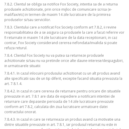
7.8.2. Clientul se obliga sa notifice Fox Society, intentia sa de a returna
produsele achizitionate, prin orice mijloc de comunicare scrisa (e-
mail/fax/etc) in termen de maxim 14 zile lucratoare de la primirea
produselor si/sau serviciilor.
7.8.3. Clientului care a notificat Fox Society conform art 7.8.2, ii revine
responsabilitatea de a se asigura ca produsele la care a facut referire vor
fi returnate in maxim 14 zile lucratoare de la data receptionarii, in caz
contrar, Fox Society considerand cererea nefondata/invalida si poate
refuza returul.
7.8.4. Clientul Fox Society nu va putea sa returneze produsele
achizitionate si/sau nu va pretinde orice alte daune-interese/despagubiri,
in urmatoarele situatii:
7.8.4.1. In cazul inlocuirii produsului achizitionat cu un alt produs avand
alte specificatii sau de un tip diferit, exceptie facand situatia prevazuta la
art. 7.8.1.4.
7.8.4.2. In cazul in care cererea de returnare pentru oricare din situatiile
prevazute in art. 7.8.1 are data de expediere a notificarii intentiei de
returnare care depaseste perioada de 14 zile lucratoare prevazute
conform art 7.8.2, calculata din ziua lucratoare urmatoare datei
contractului onorat.
7.8.4.3. In cazul in care se returneaza un produs avand ca motivatie una
dintre situatiile prevazute in art. 7.8.1, iar produsul returnat nu este in