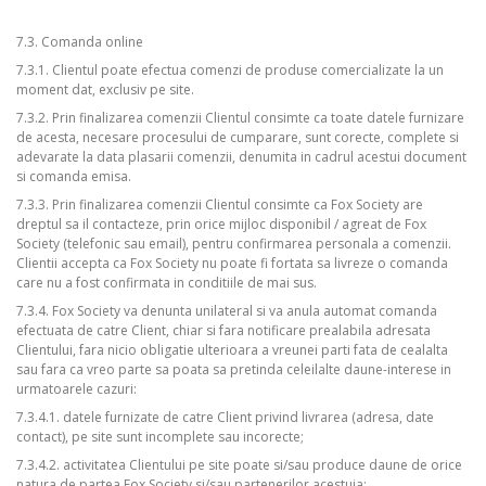
7.3. Comanda online
7.3.1. Clientul poate efectua comenzi de produse comercializate la un
moment dat, exclusiv pe site.
7.3.2. Prin finalizarea comenzii Clientul consimte ca toate datele furnizare
de acesta, necesare procesului de cumparare, sunt corecte, complete si
adevarate la data plasarii comenzii, denumita in cadrul acestui document
si comanda emisa.
7.3.3. Prin finalizarea comenzii Clientul consimte ca Fox Society are
dreptul sa il contacteze, prin orice mijloc disponibil / agreat de Fox
Society (telefonic sau email), pentru confirmarea personala a comenzii.
Clientii accepta ca Fox Society nu poate fi fortata sa livreze o comanda
care nu a fost confirmata in conditiile de mai sus.
7.3.4. Fox Society va denunta unilateral si va anula automat comanda
efectuata de catre Client, chiar si fara notificare prealabila adresata
Clientului, fara nicio obligatie ulterioara a vreunei parti fata de cealalta
sau fara ca vreo parte sa poata sa pretinda celeilalte daune-interese in
urmatoarele cazuri:
7.3.4.1. datele furnizate de catre Client privind livrarea (adresa, date
contact), pe site sunt incomplete sau incorecte;
7.3.4.2. activitatea Clientului pe site poate si/sau produce daune de orice
natura de partea Fox Society si/sau partenerilor acestuia;