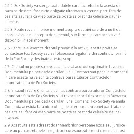
2.5.2. Fox Society va sterge toate datele care fac referire la acesta din
baza sa de date, fara nicio obligatie ulterioara a vreunei parti fata de
cealalta sau fara ca vreo parte sa poata sa pretinda celeilalte daune-
interese.
2.5.3. Poate reveni in orice moment asupra deciziei sale de a nu fi de
acord si/sau a nu accepta documentul, sub forma in care acesta va fi
disponibil in acel moment.
2.6. Pentru a-si exercita dreptul prevazut la art 2.5, acesta poate sa
contacteze Fox Society sau sa foloseasca legaturile din continutul primit
de la Fox Society destinate acestui scop.
2.7. Clientul nu poate sa revoce unilateral acordul exprimat in favoarea
Documentului pe perioada derularii unui Contract sau pana in momentul
in care acesta nu va achita contravaloarea tuturor Contractelor
neonorate fata de Fox Society.
2.8. In cazul in care Clientul a achitat contravaloarea tuturor Contractelor
neonorate fata de Fox Society si isi revoca acordul exprimat in favoarea
Documentului pe perioada derularii unei Comenzi, Fox Society va anula
Comanda acestuia fara nicio obligatie ulterioara a vreunei parti fata de
cealalta sau fara ca vreo parte sa poata sa pretinda celeilalte daune-
interese.
2.9. Acest Site este adresat doar Membrilor persoane fizice sau juridice
care au parcurs etapele inregistrarii corespunzatoare si care nu au fost