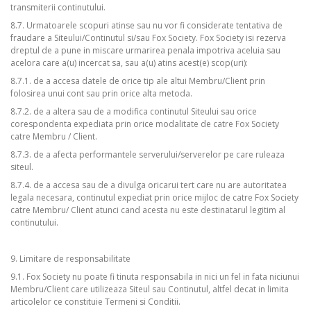
transmiterii continutului.
8.7. Urmatoarele scopuri atinse sau nu vor fi considerate tentativa de
fraudare a Siteului/Continutul si/sau Fox Society. Fox Society isi rezerva
dreptul de a pune in miscare urmarirea penala impotriva aceluia sau
acelora care a(u) incercat sa, sau a(u) atins acest(e) scop(uri):
8.7.1. de a accesa datele de orice tip ale altui Membru/Client prin
folosirea unui cont sau prin orice alta metoda.
8.7.2. de a altera sau de a modifica continutul Siteului sau orice
corespondenta expediata prin orice modalitate de catre Fox Society
catre Membru / Client.
8.7.3. de a afecta performantele serverului/serverelor pe care ruleaza
siteul.
8.7.4. de a accesa sau de a divulga oricarui tert care nu are autoritatea
legala necesara, continutul expediat prin orice mijloc de catre Fox Society
catre Membru/ Client atunci cand acesta nu este destinatarul legitim al
continutului.
9. Limitare de responsabilitate
9.1. Fox Society nu poate fi tinuta responsabila in nici un fel in fata niciunui
Membru/Client care utilizeaza Siteul sau Continutul, altfel decat in limita
articolelor ce constituie Termeni si Conditii.