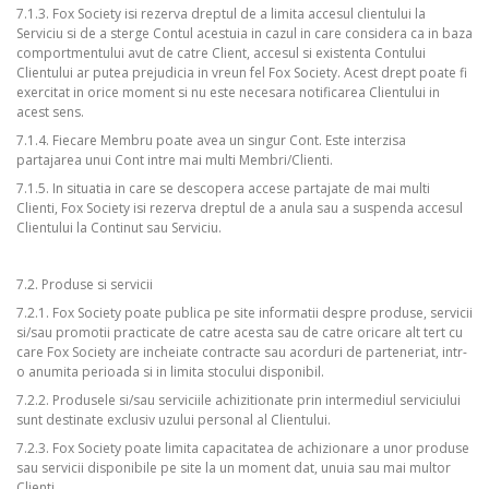
7.1.3. Fox Society isi rezerva dreptul de a limita accesul clientului la
Serviciu si de a sterge Contul acestuia in cazul in care considera ca in baza
comportmentului avut de catre Client, accesul si existenta Contului
Clientului ar putea prejudicia in vreun fel Fox Society. Acest drept poate fi
exercitat in orice moment si nu este necesara notificarea Clientului in
acest sens.
7.1.4. Fiecare Membru poate avea un singur Cont. Este interzisa
partajarea unui Cont intre mai multi Membri/Clienti.
7.1.5. In situatia in care se descopera accese partajate de mai multi
Clienti, Fox Society isi rezerva dreptul de a anula sau a suspenda accesul
Clientului la Continut sau Serviciu.
7.2. Produse si servicii
7.2.1. Fox Society poate publica pe site informatii despre produse, servicii
si/sau promotii practicate de catre acesta sau de catre oricare alt tert cu
care Fox Society are incheiate contracte sau acorduri de parteneriat, intr-
o anumita perioada si in limita stocului disponibil.
7.2.2. Produsele si/sau serviciile achizitionate prin intermediul serviciului
sunt destinate exclusiv uzului personal al Clientului.
7.2.3. Fox Society poate limita capacitatea de achizionare a unor produse
sau servicii disponibile pe site la un moment dat, unuia sau mai multor
Clienti.