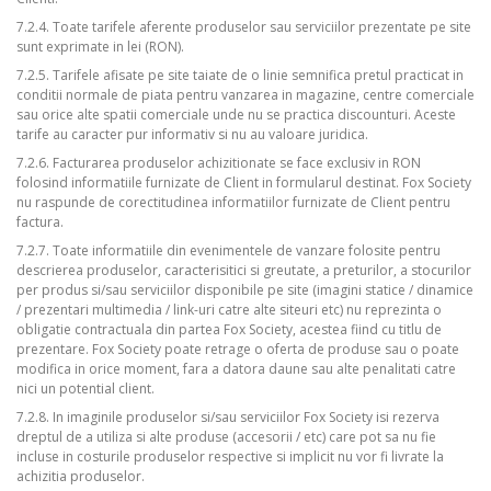
7.2.4. Toate tarifele aferente produselor sau serviciilor prezentate pe site
sunt exprimate in lei (RON).
7.2.5. Tarifele afisate pe site taiate de o linie semnifica pretul practicat in
conditii normale de piata pentru vanzarea in magazine, centre comerciale
sau orice alte spatii comerciale unde nu se practica discounturi. Aceste
tarife au caracter pur informativ si nu au valoare juridica.
7.2.6. Facturarea produselor achizitionate se face exclusiv in RON
folosind informatiile furnizate de Client in formularul destinat. Fox Society
nu raspunde de corectitudinea informatiilor furnizate de Client pentru
factura.
7.2.7. Toate informatiile din evenimentele de vanzare folosite pentru
descrierea produselor, caracterisitici si greutate, a preturilor, a stocurilor
per produs si/sau serviciilor disponibile pe site (imagini statice / dinamice
/ prezentari multimedia / link-uri catre alte siteuri etc) nu reprezinta o
obligatie contractuala din partea Fox Society, acestea fiind cu titlu de
prezentare. Fox Society poate retrage o oferta de produse sau o poate
modifica in orice moment, fara a datora daune sau alte penalitati catre
nici un potential client.
7.2.8. In imaginile produselor si/sau serviciilor Fox Society isi rezerva
dreptul de a utiliza si alte produse (accesorii / etc) care pot sa nu fie
incluse in costurile produselor respective si implicit nu vor fi livrate la
achizitia produselor.