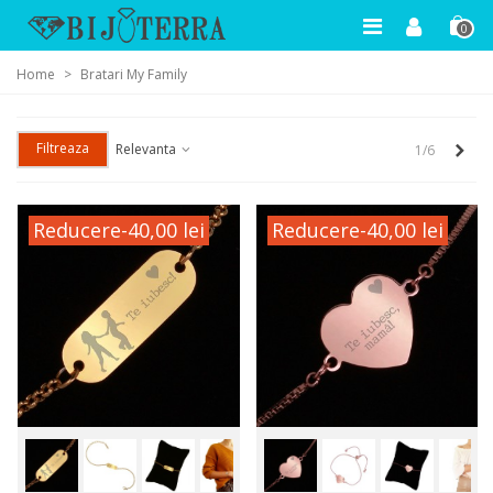
0
Home
>
Bratari My Family
Filtreaza
Urm
Relevanta
1/6
Reducere
-40,00 lei
Reducere
-40,00 lei