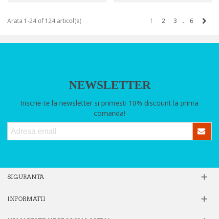
Urm
Arata 1-24 of 124 articol(e)
…
1
2
3
6
NEWSLETTER
Inscrie-te la newsletter si primesti 10% discount la prima
comanda!
SIGURANTA
INFORMATII