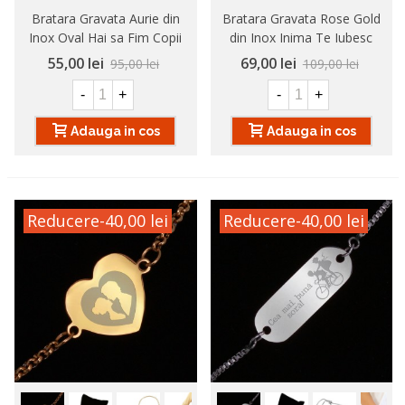
Bratara Gravata Aurie din
Bratara Gravata Rose Gold
Inox Oval Hai sa Fim Copii
din Inox Inima Te Iubesc
Mama
55,00 lei
69,00 lei
95,00 lei
109,00 lei
-
+
-
+
Adauga in cos
Adauga in cos
Reducere
-40,00 lei
Reducere
-40,00 lei