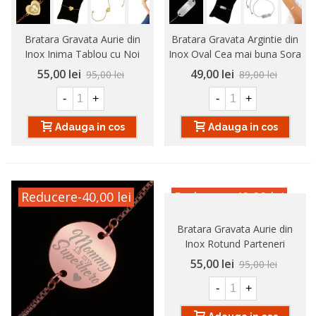
Bratara Gravata Aurie din
Bratara Gravata Argintie din
Inox Inima Tablou cu Noi
Inox Oval Cea mai buna Sora
Doi
55,00 lei
49,00 lei
95,00 lei
89,00 lei
-
+
-
+
Adauga in cos
Adauga in cos
Reducere
-40,00 lei
Reducere
-40,00 lei
Bratara Gravata Aurie din
Inox Rotund Parteneri
55,00 lei
95,00 lei
-
+