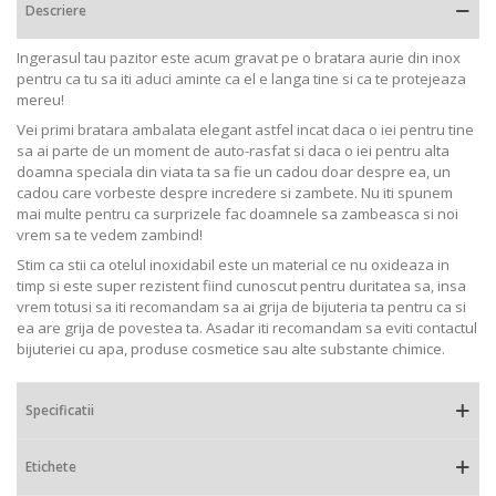
Descriere
Ingerasul tau pazitor este acum gravat pe o bratara aurie din inox
pentru ca tu sa iti aduci aminte ca el e langa tine si ca te protejeaza
mereu!
Vei primi bratara ambalata elegant astfel incat daca o iei pentru tine
sa ai parte de un moment de auto-rasfat si daca o iei pentru alta
doamna speciala din viata ta sa fie un cadou doar despre ea, un
cadou care vorbeste despre incredere si zambete. Nu iti spunem
mai multe pentru ca surprizele fac doamnele sa zambeasca si noi
vrem sa te vedem zambind!
Stim ca stii ca otelul inoxidabil este un material ce nu oxideaza in
timp si este super rezistent fiind cunoscut pentru duritatea sa, insa
vrem totusi sa iti recomandam sa ai grija de bijuteria ta pentru ca si
ea are grija de povestea ta. Asadar iti recomandam sa eviti contactul
bijuteriei cu apa, produse cosmetice sau alte substante chimice.
Specificatii
Etichete