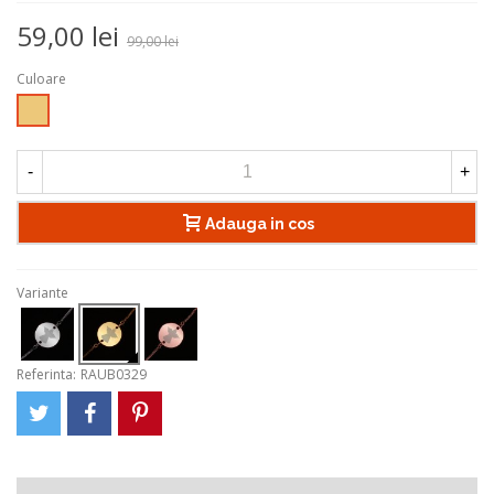
59,00 lei
99,00 lei
Culoare
Auriu
-
+
Adauga in cos
Variante
Referinta:
RAUB0329