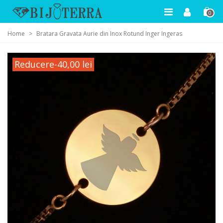
0
Home
>
Bratara Gravata Aurie din Inox Rotund Inger Ingeras
Reducere
-40,00 lei