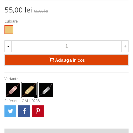
55,00 lei
95,00 lei
Culoare
Auriu
-
+
Adauga in cos
Variante
Referinta:
OAUL0238