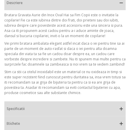
Descriere
Bratara Gravata Aurie din Inox Oval Hai sa Fim Copii este o invitatie la
copilarie! Fie ca este iubirea dintre doi frati, doi prieteni sau doi iubiti,
iubirea despre care povesteste acest accesoriu este una sincera si pura.
Asa ca iti propunem acest cadou pentru a-i aduce aminte de joaca,
dansul si bucuria copilariei, invit-o la un moment de copilarie!
Vei primi bratara ambalata elegant astfel incat daca o iei pentru tine sa ai
parte de un moment de auto-rasfat si daca o iei pentru alta doamna
speciala din viata ta sa fie un cadou doar despre ea, un cadou care
vorbeste despre incredere si zambete. Nu iti spunem mai multe pentru ca
surprizele fac doamnele sa zambeasca si noi vrem sa te vedem zambind!
Stim ca stii ca otelul inoxidabil este un material ce nu oxideaza in timp si
este super rezistent fiind cunoscut pentru duritatea sa, insa vrem totusi sa
iti recomandam sa ai grija de bijuteria ta pentru ca si ea are grija de
povestea ta. Asadar iti recomandam sa eviti contactul bijuteriei cu apa,
produse cosmetice sau alte substante chimice.
Specificatii
Etichete