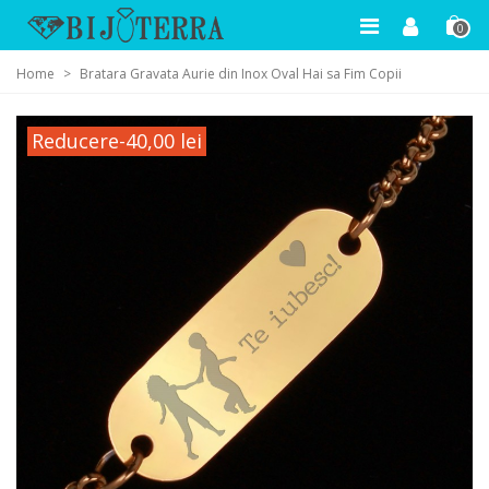
0
Home
>
Bratara Gravata Aurie din Inox Oval Hai sa Fim Copii
Reducere
-40,00 lei