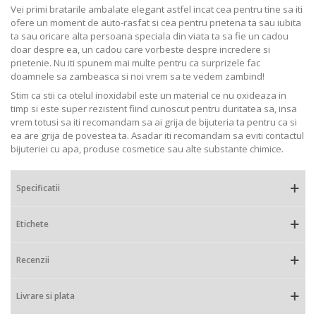
Vei primi bratarile ambalate elegant astfel incat cea pentru tine sa iti
ofere un moment de auto-rasfat si cea pentru prietena ta sau iubita
ta sau oricare alta persoana speciala din viata ta sa fie un cadou
doar despre ea, un cadou care vorbeste despre incredere si
prietenie. Nu iti spunem mai multe pentru ca surprizele fac
doamnele sa zambeasca si noi vrem sa te vedem zambind!
Stim ca stii ca otelul inoxidabil este un material ce nu oxideaza in
timp si este super rezistent fiind cunoscut pentru duritatea sa, insa
vrem totusi sa iti recomandam sa ai grija de bijuteria ta pentru ca si
ea are grija de povestea ta. Asadar iti recomandam sa eviti contactul
bijuteriei cu apa, produse cosmetice sau alte substante chimice.
Specificatii
Etichete
Recenzii
Livrare si plata