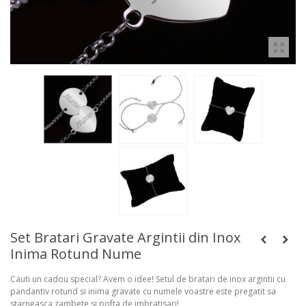
Set Bratari Gravate Argintii din Inox
Inima Rotund Nume
Cauti un cadou special? Avem o idee! Setul de bratari de inox argintii cu
pandantiv rotund si inima gravate cu numele voastre este pregatit sa
starneasca zambete si pofta de imbratisari!