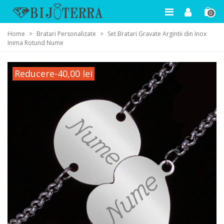
0
Home
>
Bratari Personalizate
>
Set Bratari Gravate Argintii din Inox
Inima Rotund Nume
Reducere
-40,00 lei