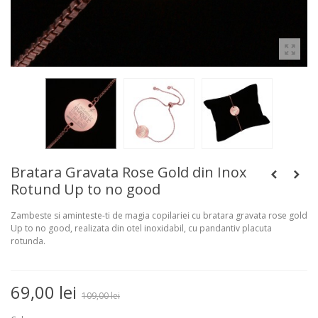
Bratara Gravata Rose Gold din Inox
Rotund Up to no good
Zambeste si aminteste-ti de magia copilariei cu bratara gravata rose gold
Up to no good, realizata din otel inoxidabil, cu pandantiv placuta
rotunda.
69,00 lei
109,00 lei