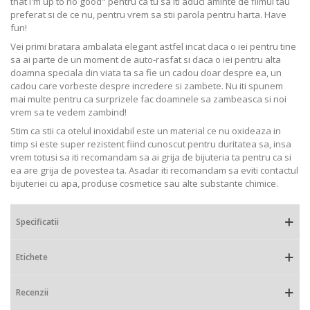
that I'm up to no good" pentru ca tu sa iti aduci aminte de filmul tau
preferat si de ce nu, pentru vrem sa stii parola pentru harta. Have
fun!
Vei primi bratara ambalata elegant astfel incat daca o iei pentru tine
sa ai parte de un moment de auto-rasfat si daca o iei pentru alta
doamna speciala din viata ta sa fie un cadou doar despre ea, un
cadou care vorbeste despre incredere si zambete. Nu iti spunem
mai multe pentru ca surprizele fac doamnele sa zambeasca si noi
vrem sa te vedem zambind!
Stim ca stii ca otelul inoxidabil este un material ce nu oxideaza in
timp si este super rezistent fiind cunoscut pentru duritatea sa, insa
vrem totusi sa iti recomandam sa ai grija de bijuteria ta pentru ca si
ea are grija de povestea ta. Asadar iti recomandam sa eviti contactul
bijuteriei cu apa, produse cosmetice sau alte substante chimice.
Specificatii
Etichete
Recenzii