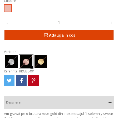
Culoare
Rose
Gold
-
+
Adauga in cos
Variante
Referinta:
RRGB0491
Descriere
Am gravat pe o bratara rose gold din inox mesajul "I solemnly swear