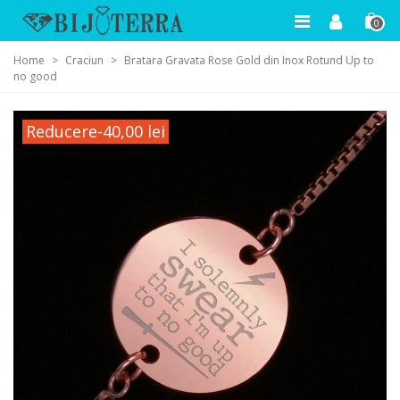
0
Home
>
Craciun
>
Bratara Gravata Rose Gold din Inox Rotund Up to
no good
Reducere
-40,00 lei