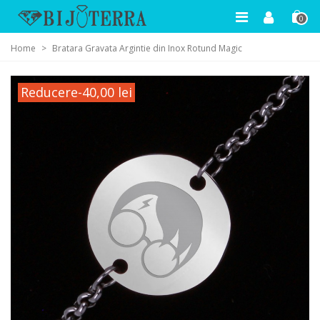
0
Home
>
Bratara Gravata Argintie din Inox Rotund Magic
Reducere
-40,00 lei