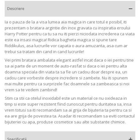
Descriere
Ia o pauza de la a visa lumea aia magica in care totul e posibil, iti
prezentam o bratara argintie din inox gravata cu inspiratia eroului
Harry Potter pentru ca tu sa nu iti pierzi niciodata increderea ca viata
este ea insasi magica! Ridica bagheta magica si spune tare
Riddikulus, asa lucrurile vor capata o aura amuzanta, asa cum ar
trebui sa tratam din cand in cand lucrurile!
Vei primi bratara ambalata elegant astfel incat daca o iei pentru tine
sa ai parte de un moment de auto-rasfat si daca o iei pentru alta
doamna speciala din viata ta sa fie un cadou doar despre ea, un
cadou care vorbeste despre incredere si zambete. Nu iti spunem
mai multe pentru ca surprizele fac doamnele sa zambeasca si noi
vrem sa te vedem zambind!
Stim ca stii ca otelul inoxidabil este un material ce nu oxideaza in
timp si este super rezistent fiind cunoscut pentru duritatea sa, insa
vrem totusi sa iti recomandam sa ai grija de bijuteria ta pentru ca si
ea are grija de povestea ta. Asadar iti recomandam sa eviti contactul
bijuteriei cu apa, produse cosmetice sau alte substante chimice.
Specificatii