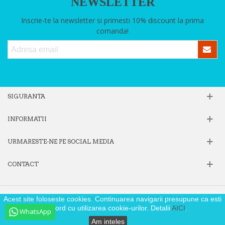
NEWSLETTER
Inscrie-te la newsletter si primesti 10% discount la prima
comanda!
SIGURANTA
INFORMATII
URMARESTE-NE PE SOCIAL MEDIA
CONTACT
Website operat de Fox Society SRL, Cod Fiscal 39605806, Reg. Com.
Acest site foloseste cookies. Continuarea navigarii presupune ca esti
J40/9871/2018
de acord cu utilizarea cookie-urilor. Detalii
AICI
.
WhatsApp
Am inteles