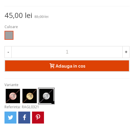
45,00 lei
85,00 lei
Culoare
Argintiu
-
+
Adauga in cos
Variante
Referinta:
RAGL0321