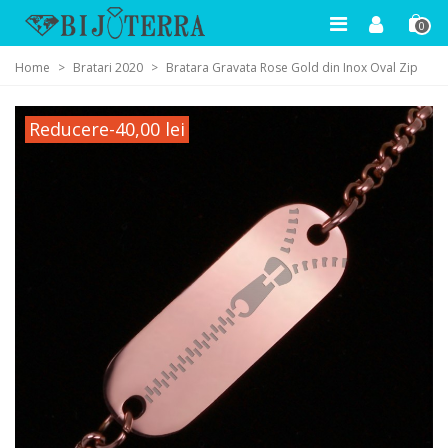
0
Home
>
Bratari 2020
>
Bratara Gravata Rose Gold din Inox Oval Zip
Reducere
-40,00 lei