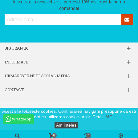
Inscrie-te la newsletter si primesti 10% discount la prima
comanda!
SIGURANTA
INFORMATII
URMARESTE-NE PE SOCIAL MEDIA
CONTACT
Website operat de Fox Society SRL, Cod Fiscal 39605806, Reg. Com.
Acest site foloseste cookies. Continuarea navigarii presupune ca esti
J40/9871/2018
de acord cu utilizarea cookie-urilor. Detalii
AICI
.
WhatsApp
Am inteles
0
1