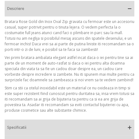
Descriere
Bratara Rose Gold din Inox Oval Zip gravata cu fermoar este un accesoriu
casual, super potrivit pentru o tinuta lejera. O vedem perfecta la o
costumatie full jeans atunci cand faci o plimbare in parc sau la mall.
Totusi nu am neglija si posibilul mesaj ascuns din spatele desenului, e un
fermoar inchis! Daca vrei sa ai parte de putina liniste iti recomandam sa o
porti intr-o zi de luni, e posibil sa te faca sa zambesti!
Vei primi bratara ambalata elegant astfel incat daca o iei pentru tine sa ai
parte de un moment de auto-rasfat si daca o iei pentru alta doamna
speciala din viata ta sa fie un cadou doar despre ea, un cadou care
vorbeste despre incredere si zambete. Nu iti spunem mai multe pentru ca
surprizele fac doamnele sa zambeasca si noi vrem sa te vedem zambind!
Stim ca stii ca otelul inoxidabil este un material ce nu oxideaza in timp si
este super rezistent fiind cunoscut pentru duritatea sa, insa vrem totusi sa
iti recomandam sa ai grija de bijuteria ta pentru ca si ea are grija de
povestea ta. Asadar iti recomandam sa eviti contactul bijuteriei cu apa,
produse cosmetice sau alte substante chimice.
Specificatii