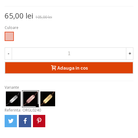
65,00 lei
105,00 lei
Culoare
Rose
Gold
-
+
Adauga in cos
Variante
Referinta:
ORGL0240