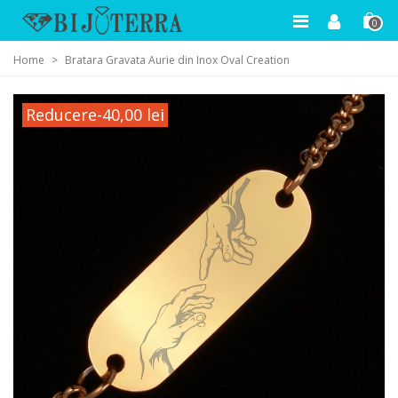
0
Home
>
Bratara Gravata Aurie din Inox Oval Creation
Reducere
-40,00 lei