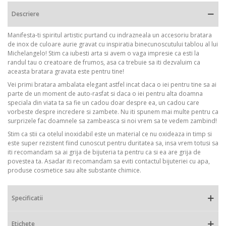
Descriere
Manifesta-ti spiritul artistic purtand cu indrazneala un accesoriu bratara
de inox de culoare aurie gravat cu inspiratia binecunoscutului tablou al lui
Michelangelo! Stim ca iubesti arta si avem o vaga impresie ca esti la
randul tau o creatoare de frumos, asa ca trebuie sa iti dezvaluim ca
aceasta bratara gravata este pentru tine!
Vei primi bratara ambalata elegant astfel incat daca o iei pentru tine sa ai
parte de un moment de auto-rasfat si daca o iei pentru alta doamna
speciala din viata ta sa fie un cadou doar despre ea, un cadou care
vorbeste despre incredere si zambete. Nu iti spunem mai multe pentru ca
surprizele fac doamnele sa zambeasca si noi vrem sa te vedem zambind!
Stim ca stii ca otelul inoxidabil este un material ce nu oxideaza in timp si
este super rezistent fiind cunoscut pentru duritatea sa, insa vrem totusi sa
iti recomandam sa ai grija de bijuteria ta pentru ca si ea are grija de
povestea ta. Asadar iti recomandam sa eviti contactul bijuteriei cu apa,
produse cosmetice sau alte substante chimice.
Specificatii
Etichete