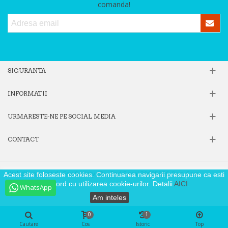
comanda!
SIGURANTA
INFORMATII
URMARESTE-NE PE SOCIAL MEDIA
CONTACT
Website operat de Fox Society SRL, Cod Fiscal 39605806, Reg. Com.
Acest site foloseste cookies. Continuarea navigarii presupune ca esti
J40/9871/2018
de acord cu utilizarea cookie-urilor. Detalii
AICI
.
WhatsApp
Am inteles
0
1
Cautare
Cos
Istoric
Top