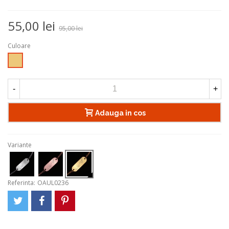
55,00 lei
95,00 lei
Culoare
Auriu
-
+
Adauga in cos
Variante
Referinta:
OAUL0236