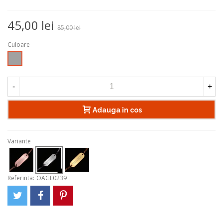
45,00 lei
85,00 lei
Culoare
Argintiu
-
+
Adauga in cos
Variante
Referinta:
OAGL0239