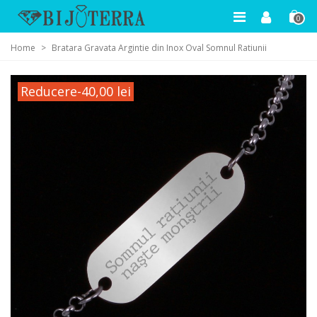
0
Home
>
Bratara Gravata Argintie din Inox Oval Somnul Ratiunii
Reducere
-40,00 lei