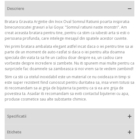
Descriere
Bratara Gravata Argintie din Inox Oval Somnul Ratiunii poarta inspiratia
binecunoscutei gravuri a lui Goya: "Somnul ratiunii naste monstri". Am
creat aceasta bratara pentru tine, pentru ca stim ca iubesti arta si esti o
persoana profunda, care intelege mesajul din spatele acestor cuvinte.
Vei primi bratara ambalata elegant astfel incat daca o iei pentru tine sa ai
parte de un moment de auto-rasfat si daca o iei pentru alta doamna
speciala din viata ta sa fie un cadou doar despre ea, un cadou care
vorbeste despre incredere si zambete. Nu iti spunem mai multe pentru ca
surprizele fac doamnele sa zambeasca si noi vrem sa te vedem zambind!
Stim ca stii ca otelul inoxidabil este un material ce nu oxideaza in timp si
este super rezistent fiind cunoscut pentru duritatea sa, insa vrem totusi sa
iti recomandam sa ai grija de bijuteria ta pentru ca si ea are grija de
povestea ta. Asadar iti recomandam sa eviti contactul bijuteriei cu apa,
produse cosmetice sau alte substante chimice.
Specificatii
Etichete