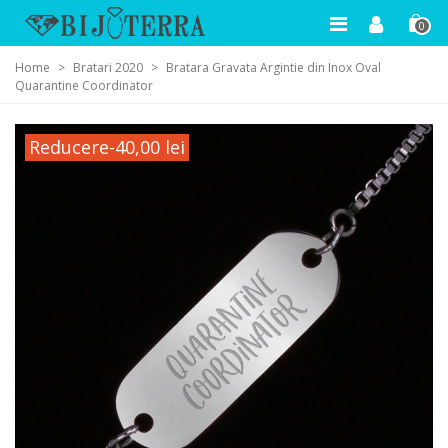
0
Home
>
Bratari 2020
>
Bratara Gravata Argintie din Inox Oval
Quarantine Coordinator
Reducere
-40,00 lei