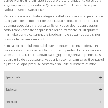
sange! Pentru tine am facut special o bratara amuzanta de culoare
argintie, din inox, gravata cu Quarantine Coordinator. Un super
cadou de Secret Santa, nu?
Vei primi bratara ambalata elegant astfel incat daca o iei pentru tine
sa ai parte de un moment de auto-rasfat si daca o iei pentru alta
doamna speciala din viata ta sa fie un cadou doar despre ea, un
cadou care vorbeste despre incredere si zambete. Nu iti spunem
mai multe pentru ca surprizele fac doamnele sa zambeasca si noi
vrem sa te vedem zambind!
Stim ca stii ca otelul inoxidabil este un material ce nu oxideaza in
timp si este super rezistent fiind cunoscut pentru duritatea sa, insa
vrem totusi sa iti recomandam sa ai grija de bijuteria ta pentru ca si
ea are grija de povestea ta. Asadar iti recomandam sa eviti contactul
bijuteriei cu apa, produse cosmetice sau alte substante chimice.
Specificatii
Etichete
Recenzii