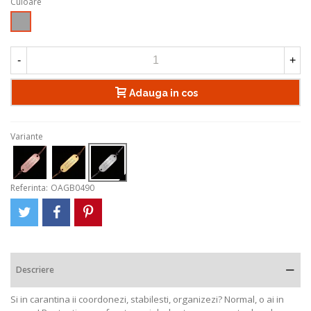
Culoare
Argintiu
-
+
Adauga in cos
Variante
Referinta:
OAGB0490
Descriere
Si in carantina ii coordonezi, stabilesti, organizezi? Normal, o ai in