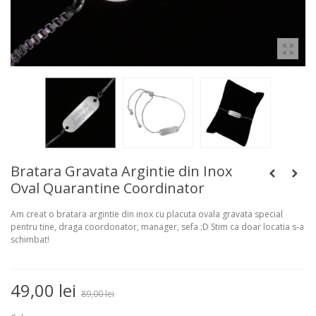
Bratara Gravata Argintie din Inox
Oval Quarantine Coordinator
Am creat o bratara argintie din inox cu placuta ovala gravata special
pentru tine, draga coordonator, manager, sefa :D Stim ca doar locatia s-a
schimbat!
49,00 lei
89,00 lei