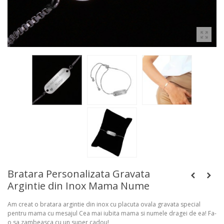
Bratara Personalizata Gravata
Argintie din Inox Mama Nume
Am creat o bratara argintie din inox cu placuta ovala gravata special
pentru mama cu mesajul Cea mai iubita mama si numele dragei de ea! Fa-
o sa zambeasca cu un super cadou!