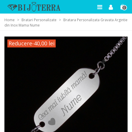
0
Home
>
Bratari Personalizate
>
Bratara Personalizata Gravata Argintie
din Inox Mama Nume
Reducere
-40,00 lei