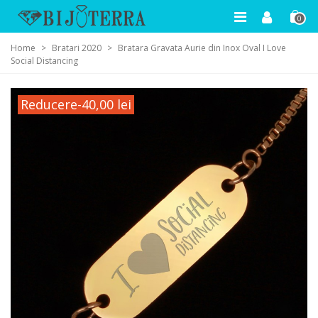
0
Home
>
Bratari 2020
>
Bratara Gravata Aurie din Inox Oval I Love
Social Distancing
Reducere
-40,00 lei