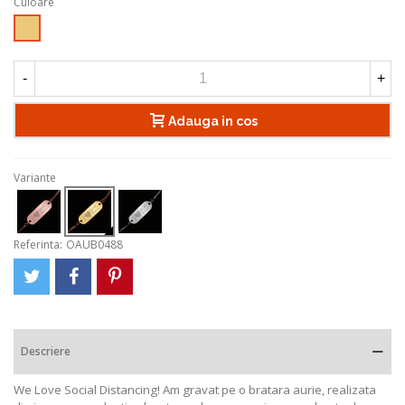
Culoare
Auriu
-
+
Adauga in cos
Variante
Referinta:
OAUB0488
Descriere
We Love Social Distancing! Am gravat pe o bratara aurie, realizata