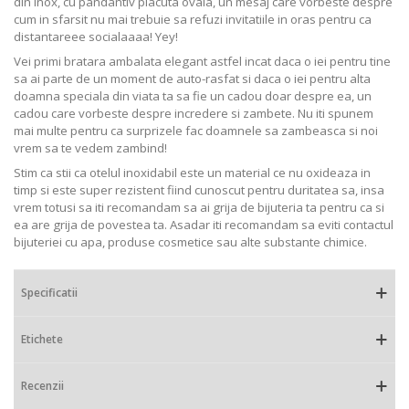
din inox, cu pandantiv placuta ovala, un mesaj care vorbeste despre
cum in sfarsit nu mai trebuie sa refuzi invitatiile in oras pentru ca
distantareee socialaaaa! Yey!
Vei primi bratara ambalata elegant astfel incat daca o iei pentru tine
sa ai parte de un moment de auto-rasfat si daca o iei pentru alta
doamna speciala din viata ta sa fie un cadou doar despre ea, un
cadou care vorbeste despre incredere si zambete. Nu iti spunem
mai multe pentru ca surprizele fac doamnele sa zambeasca si noi
vrem sa te vedem zambind!
Stim ca stii ca otelul inoxidabil este un material ce nu oxideaza in
timp si este super rezistent fiind cunoscut pentru duritatea sa, insa
vrem totusi sa iti recomandam sa ai grija de bijuteria ta pentru ca si
ea are grija de povestea ta. Asadar iti recomandam sa eviti contactul
bijuteriei cu apa, produse cosmetice sau alte substante chimice.
Specificatii
Etichete
Recenzii