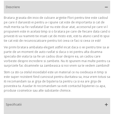
Descriere
Bratara gravata din inox de culoare argintie Flori pentru tine este cadoul
pe care il daruiesti ei pentru a-i spune cat este de importanta si cat de
mult merita sa fie rasfatata! Dar nu este doar atat, accesoriul pe care vi-l
propunem este in acelasi timp si o bratara pe care de fiecare data cand o
privesti iti va reaminti tie insati cat de misto esti, esti tu atunci cand iti spui
tie cat esti de recunoscatoare pentru tot ceea ce faci si ceea ce esti!
Vei primi bratara ambalata elegant astfel incat daca o iei pentru tine sa ai
parte de un moment de auto-rasfat si daca o iei pentru alta doamna
speciala din viata ta sa fie un cadou doar despre ea, un cadou care
vorbeste despre incredere si zambete. Nu iti spunem mai multe pentru ca
surprizele fac doamnele sa zambeasca si noi vrem sa te vedem zambind!
Stim ca stii ca otelul inoxidabil este un material ce nu oxideaza in timp si
este super rezistent fiind cunoscut pentru duritatea sa, insa vrem totusi sa
iti recomandam sa ai grija de bijuteria ta pentru ca si ea are grija de
povestea ta. Asadar iti recomandam sa eviti contactul bijuteriei cu apa,
produse cosmetice sau alte substante chimice.
Specificatii