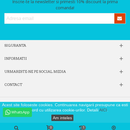
Inscrie-te la newsletter si primesti 10% discount la prima
comanda!
SIGURANTA
INFORMATII
URMARESTE-NE PE SOCIAL MEDIA
CONTACT
Website operat de Fox Society SRL, Cod Fiscal 39605806, Reg. Com.
Acest site foloseste cookies. Continuarea navigarii presupune ca esti
J40/9871/2018
de acord cu utilizarea cookie-urilor. Detalii
AICI
.
WhatsApp
Am inteles
0
1