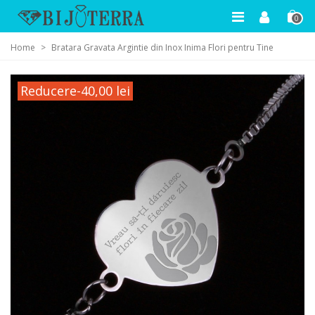
0
Home
>
Bratara Gravata Argintie din Inox Inima Flori pentru Tine
Reducere
-40,00 lei