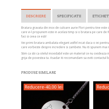
DESCRIERE
SPECIFICATII
ETICHET
Bratara gravata din inox de culoare aurie Flori pentru tine este c
care vi-l propunem este in acelasi timp si o bratara pe care de fie
faci si ceea ce esti!
Vei primi bratara ambalata elegant astfel incat daca o iei pentr
care vorbeste despre incredere si zambete. Nu iti spunem mai 
Stim ca stii ca otelul inoxidabil este un material ce nu oxideaza 
grija de povestea ta. Asadar iti recomandam sa eviti contactul b
PRODUSE SIMILARE
Reducere
-40,00 lei
Reduc