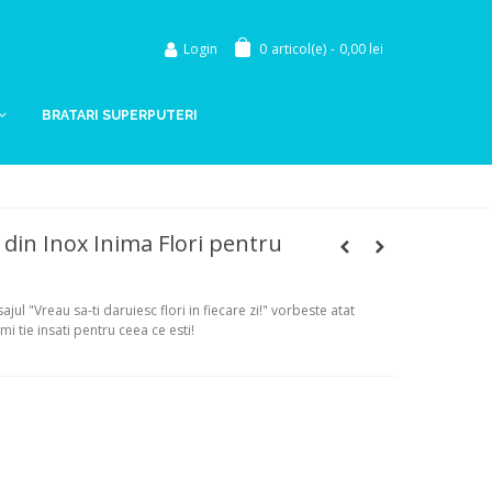
Login
0
articol(e)
-
0,00 lei
BRATARI SUPERPUTERI
 din Inox Inima Flori pentru
jul "Vreau sa-ti daruiesc flori in fiecare zi!" vorbeste atat
mi tie insati pentru ceea ce esti!