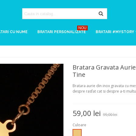
NOU
TARI CU NUME
BRATARI PERSONALIZATE
BRATARI #MYSTORY
Bratara Gravata Aurie
Tine
Bratara aurie din inox gravata cu mesa
despre rasfat cat si despre a-ti multu
59,00 lei
99,00 lei
Culoare
Auriu