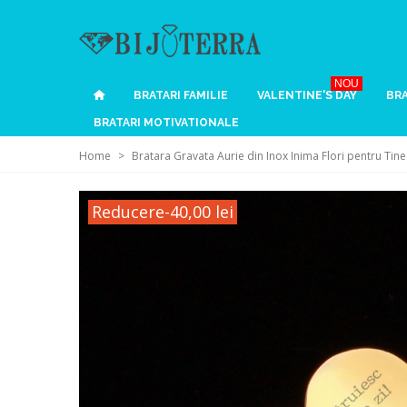
NOU
BRATARI FAMILIE
VALENTINE'S DAY
BRA
BRATARI MOTIVATIONALE
Home
>
Bratara Gravata Aurie din Inox Inima Flori pentru Tine
Reducere
-40,00 lei