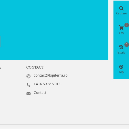
Cautare
0
Cos
1
Istoric
A
CONTACT
Top
contact@bijuterra.ro
+4 0769 856 013
Contact