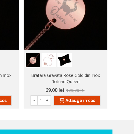
n Inox
Bratara Gravata Rose Gold din Inox
Bratara 
Rotund Queen
69,00 lei
109,00 lei
cos
Adauga in cos
-
+
-