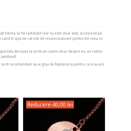
lt merita sa fie rasfatata! Dar nu este doar atat, accesoriul pe
ci cand iti spui tie cat esti de recunoscatoare pentru tot ceea ce
 speciala din viata ta sa fie un cadou doar despre ea, un cadou
m zambind!
i sa iti recomandam sa ai grija de bijuteria ta pentru ca si ea are
Reducere
-40,00 lei
Reduc