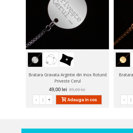
Bratara Gravata Argintie din Inox Rotund
Bratara
Priveste Cerul
49,00 lei
89,00 lei
Adauga in cos
-
+
-