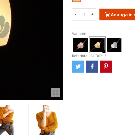
-
+
Adauga in 
Variante
Referinta:
IAUB0213