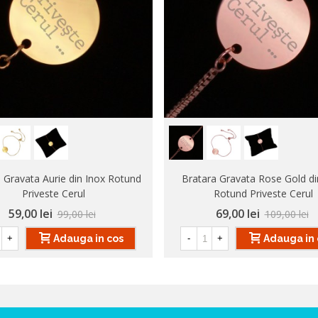
 Gravata Aurie din Inox Rotund
Bratara Gravata Rose Gold di
Priveste Cerul
Rotund Priveste Cerul
59,00 lei
69,00 lei
99,00 lei
109,00 lei
Adauga in cos
Adauga in 
+
-
+