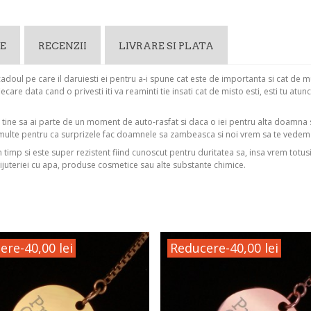
E
RECENZII
LIVRARE SI PLATA
adoul pe care il daruiesti ei pentru a-i spune cat este de importanta si cat de mu
care data cand o privesti iti va reaminti tie insati cat de misto esti, esti tu atun
u tine sa ai parte de un moment de auto-rasfat si daca o iei pentru alta doamna
multe pentru ca surprizele fac doamnele sa zambeasca si noi vrem sa te vede
in timp si este super rezistent fiind cunoscut pentru duritatea sa, insa vrem totus
ijuteriei cu apa, produse cosmetice sau alte substante chimice.
ere
-40,00 lei
Reducere
-40,00 lei