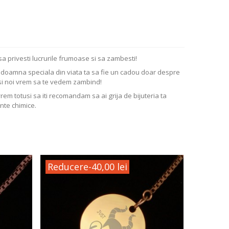
sa privesti lucrurile frumoase si sa zambesti!
ta doamna speciala din viata ta sa fie un cadou doar despre
si noi vrem sa te vedem zambind!
vrem totusi sa iti recomandam sa ai grija de bijuteria ta
nte chimice.
Reducere
-40,00 lei
Reduc