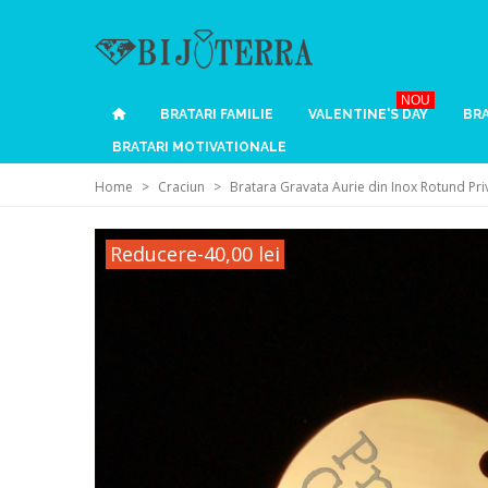
NOU
BRATARI FAMILIE
VALENTINE'S DAY
BRA
BRATARI MOTIVATIONALE
Home
>
Craciun
>
Bratara Gravata Aurie din Inox Rotund Pri
Reducere
-40,00 lei