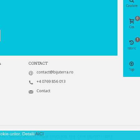
Cautare
0
Cos
1
Istoric
A
CONTACT
Top
contact@bijuterra.ro
+4 0769 856 013
Contact
kie-urilor. Detalii
AICI
.
 Fox Society SRL, Cod Fiscal 39605806, Reg. Com. J40/9871/2018