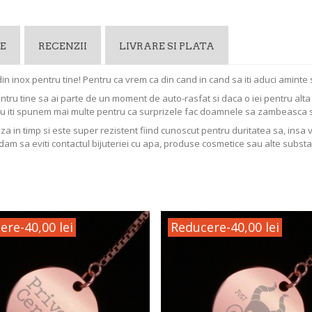
E
RECENZII
LIVRARE SI PLATA
n inox pentru tine! Pentru ca vrem ca din cand in cand sa iti aduci aminte 
entru tine sa ai parte de un moment de auto-rasfat si daca o iei pentru al
Nu iti spunem mai multe pentru ca surprizele fac doamnele sa zambeasca 
aza in timp si este super rezistent fiind cunoscut pentru duritatea sa, insa 
dam sa eviti contactul bijuteriei cu apa, produse cosmetice sau alte substa
ere
-40,00 lei
Reducere
-40,00 lei