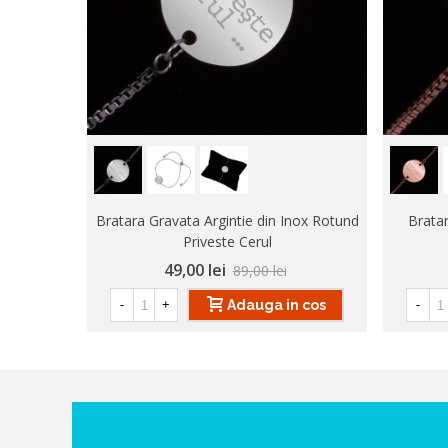
Bratara Gravata Argintie din Inox Rotund
Brata
Priveste Cerul
49,00 lei
89,00 lei
Adauga in cos
-
+
-