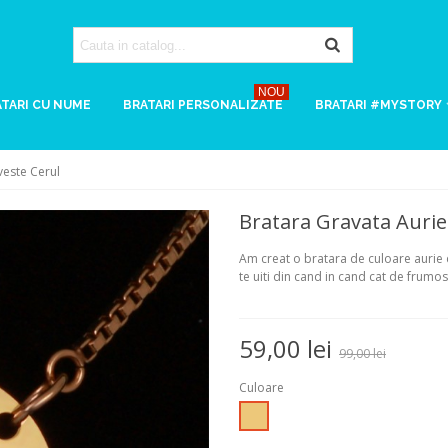
NOU
TARI CU NUME
BRATARI PERSONALIZATE
BRATARI #MYSTORY
veste Cerul
Bratara Gravata Aurie
Am creat o bratara de culoare aurie di
te uiti din cand in cand cat de frumos
59,00 lei
99,00 lei
Culoare
Auriu