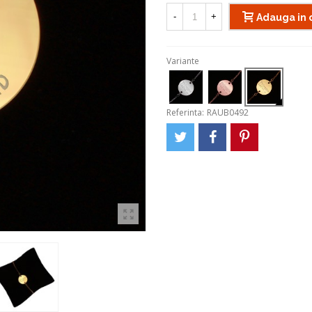
-
+
Adauga in 
Variante
Referinta:
RAUB0492