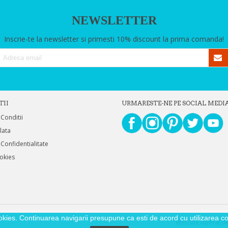
NEWSLETTER
Inscrie-te la newsletter si primesti 10% discount la prima comanda!
TII
URMARESTE-NE PE SOCIAL MEDI
 Conditii
Plata
 Confidentialitate
ookies
okies. Continuarea navigarii presupune ca esti de acord cu utilizarea coo
Website operat de