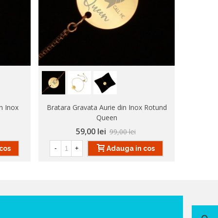
n Inox
Bratara Gravata Aurie din Inox Rotund
Bratara G
Queen
59,00 lei
99,00 lei
cos
Adauga in cos
-
+
-