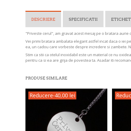
DESCRIERE
SPECIFICATII
ETICHET
"Priveste cerul", am gravat acest mesaj pe o bratara aurie di
Vei primi bratara ambalata elegant astfel incat daca o iei p
ea, un cadou care vorbeste despre incredere si zambete. 
Stim ca stii ca otelul inoxidabil este un material ce nu oxide
pentru ca si ea are grija de povestea ta. Asadar iti recoman
PRODUSE SIMILARE
Reducere
-40,00 lei
Reduc