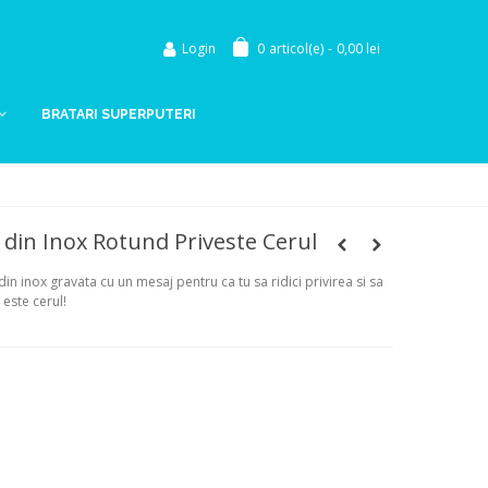
Login
0
articol(e)
-
0,00 lei
BRATARI SUPERPUTERI
 din Inox Rotund Priveste Cerul
n inox gravata cu un mesaj pentru ca tu sa ridici privirea si sa
 este cerul!