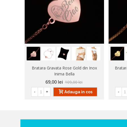
Bratara Gravata Rose Gold din Inox
Bratar
Inima Bella
69,00 lei
109,00 lei
Adauga in cos
-
+
-