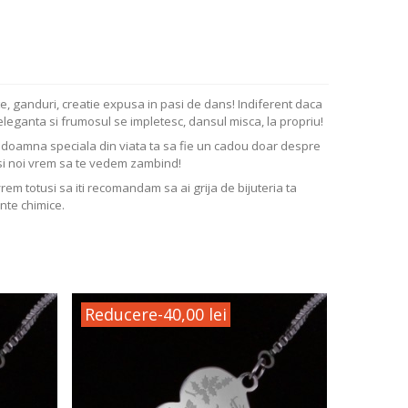
e, ganduri, creatie expusa in pasi de dans! Indiferent daca
 eleganta si frumosul se impletesc, dansul misca, la propriu!
ta doamna speciala din viata ta sa fie un cadou doar despre
si noi vrem sa te vedem zambind!
vrem totusi sa iti recomandam sa ai grija de bijuteria ta
nte chimice.
Reducere
-40,00 lei
Reduc