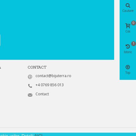
Cautare
0
Cos
1
Istoric
A
CONTACT
Top
contact@bijuterra.ro
+4 0769 856 013
Contact
kie-urilor. Detalii
AICI
.