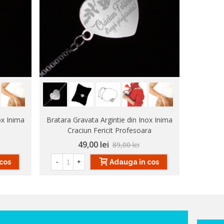
ox Inima
Bratara Gravata Argintie din Inox Inima
Bratara
Craciun Fericit Profesoara
Cr
49,00 lei
89,00 lei
cos
Adauga in cos
-
+
-