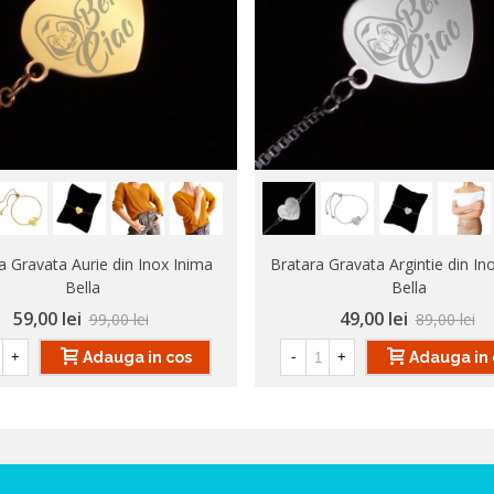
a Gravata Aurie din Inox Inima
Bratara Gravata Argintie din In
Bella
Bella
59,00 lei
49,00 lei
99,00 lei
89,00 lei
Adauga in cos
Adauga in 
+
-
+