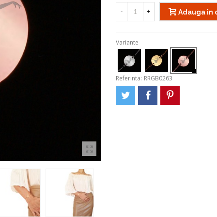
-
+
Adauga in 
Variante
Referinta:
RRGB0263