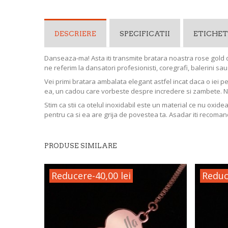
DESCRIERE
SPECIFICATII
ETICHET
Danseaza-ma! Asta iti transmite bratara noastra rose gold d
ne referim la dansatori profesionisti, coregrafi, balerini sa
Vei primi bratara ambalata elegant astfel incat daca o iei p
ea, un cadou care vorbeste despre incredere si zambete. 
Stim ca stii ca otelul inoxidabil este un material ce nu oxide
pentru ca si ea are grija de povestea ta. Asadar iti recoman
PRODUSE SIMILARE
Reducere
-40,00 lei
Reduc