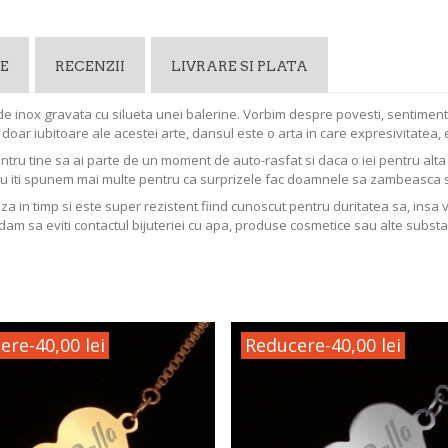
E
RECENZII
LIVRARE SI PLATA
e inox gravata cu silueta unei balerine. Vorbim despre povesti, sentiment
u doar iubitoare ale acestei arte, dansul este o arta in care expresivitatea,
entru tine sa ai parte de un moment de auto-rasfat si daca o iei pentru al
Nu iti spunem mai multe pentru ca surprizele fac doamnele sa zambeasca 
aza in timp si este super rezistent fiind cunoscut pentru duritatea sa, insa 
dam sa eviti contactul bijuteriei cu apa, produse cosmetice sau alte substa
ere
-40,00 lei
Reducere
-40,00 lei