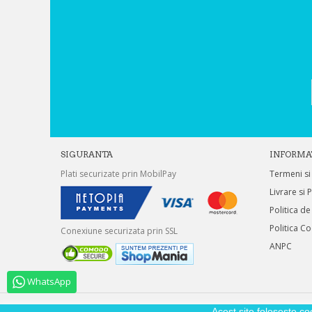
SIGURANTA
INFORMA
Plati securizate prin MobilPay
Termeni si
Livrare si 
Politica de
Politica C
Conexiune securizata prin SSL
ANPC
WhatsApp
Acest site foloseste co