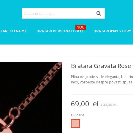
NOU
TARI CU NUME
BRATARI PERSONALIZATE
BRATARI #MYSTORY
Bratara Gravata Rose 
Plina de gratie si de eleganta, baler
inox, vorbeste despre povesti spuse 
69,00 lei
109,00 lei
Culoare
Rose
Gold