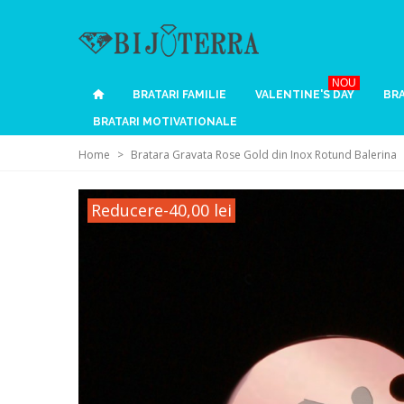
NOU
BRATARI FAMILIE
VALENTINE'S DAY
BRA
BRATARI MOTIVATIONALE
Home
>
Bratara Gravata Rose Gold din Inox Rotund Balerina
Reducere
-40,00 lei