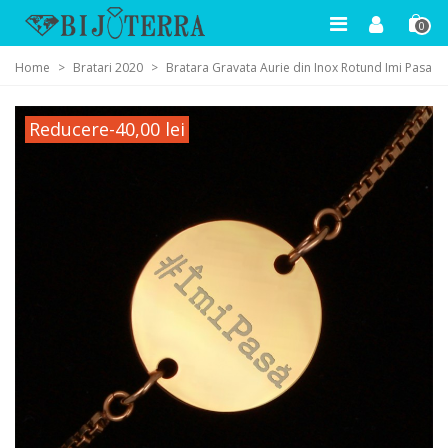
0
Home
>
Bratari 2020
>
Bratara Gravata Aurie din Inox Rotund Imi Pasa
Reducere
-40,00 lei