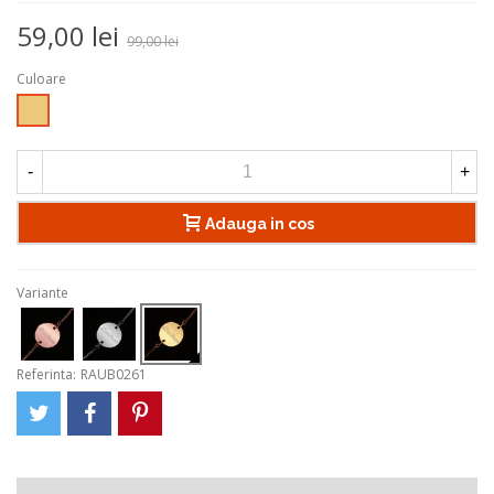
59,00 lei
99,00 lei
Culoare
Auriu
-
+
Adauga in cos
Variante
Referinta:
RAUB0261