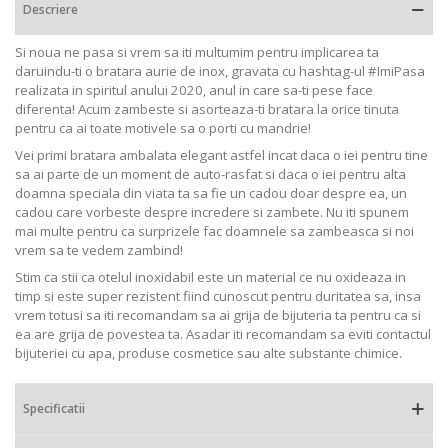
Descriere
Si noua ne pasa si vrem sa iti multumim pentru implicarea ta
daruindu-ti o bratara aurie de inox, gravata cu hashtag-ul #ImiPasa
realizata in spiritul anului 2020, anul in care sa-ti pese face
diferenta! Acum zambeste si asorteaza-ti bratara la orice tinuta
pentru ca ai toate motivele sa o porti cu mandrie!
Vei primi bratara ambalata elegant astfel incat daca o iei pentru tine
sa ai parte de un moment de auto-rasfat si daca o iei pentru alta
doamna speciala din viata ta sa fie un cadou doar despre ea, un
cadou care vorbeste despre incredere si zambete. Nu iti spunem
mai multe pentru ca surprizele fac doamnele sa zambeasca si noi
vrem sa te vedem zambind!
Stim ca stii ca otelul inoxidabil este un material ce nu oxideaza in
timp si este super rezistent fiind cunoscut pentru duritatea sa, insa
vrem totusi sa iti recomandam sa ai grija de bijuteria ta pentru ca si
ea are grija de povestea ta. Asadar iti recomandam sa eviti contactul
bijuteriei cu apa, produse cosmetice sau alte substante chimice.
Specificatii