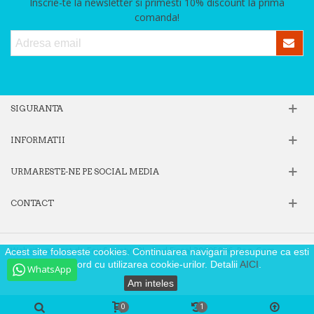
Inscrie-te la newsletter si primesti 10% discount la prima
comanda!
SIGURANTA
INFORMATII
URMARESTE-NE PE SOCIAL MEDIA
CONTACT
Website operat de Fox Society SRL, Cod Fiscal 39605806, Reg. Com.
Acest site foloseste cookies. Continuarea navigarii presupune ca esti
J40/9871/2018
de acord cu utilizarea cookie-urilor. Detalii
AICI
.
WhatsApp
Am inteles
0
1