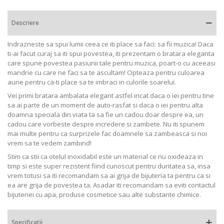
Descriere
Indrazneste sa spui lumii ceea ce iti place sa faci: sa fii muzica! Daca
ti-ai facut curaj sa iti spui povestea, iti prezentam o bratara eleganta
care spune povestea pasiunii tale pentru muzica, poart-o cu aceeasi
mandrie cu care ne faci sa te ascultam!
Opteaza pentru culoarea
aurie pentru ca-ti place sa te imbraci in culorile soarelui.
Vei primi bratara ambalata elegant astfel incat daca o iei pentru tine
sa ai parte de un moment de auto-rasfat si daca o iei pentru alta
doamna speciala din viata ta sa fie un cadou doar despre ea, un
cadou care vorbeste despre incredere si zambete. Nu iti spunem
mai multe pentru ca surprizele fac doamnele sa zambeasca si noi
vrem sa te vedem zambind!
Stim ca stii ca otelul inoxidabil este un material ce nu oxideaza in
timp si este super rezistent fiind cunoscut pentru duritatea sa, insa
vrem totusi sa iti recomandam sa ai grija de bijuteria ta pentru ca si
ea are grija de povestea ta. Asadar iti recomandam sa eviti contactul
bijuteriei cu apa, produse cosmetice sau alte substante chimice.
Specificatii