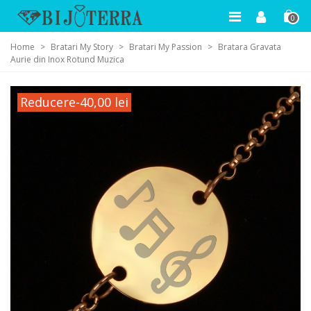
0
Home
>
Bratari My Story
>
Bratari My Passion
>
Bratara Gravata
Aurie din Inox Rotund Muzica
Reducere
-40,00 lei