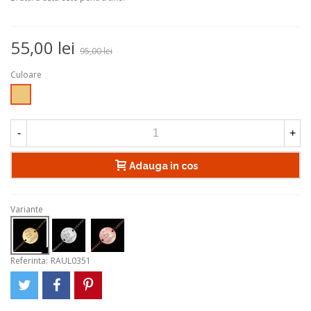
55,00 lei
95,00 lei
Culoare
Auriu
-
+
Adauga in cos
Variante
Referinta:
RAUL0351