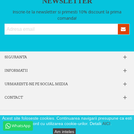
NEWSLETTER
Inscrie-te la newsletter si primesti 10% discount la prima
comanda!
SIGURANTA
INFORMATII
URMARESTE-NE PE SOCIAL MEDIA
CONTACT
Website operat de Fox Society SRL, Cod Fiscal 39605806, Reg. Com.
Acest site foloseste cookies. Continuarea navigarii presupune ca esti
J40/9871/2018
de acord cu utilizarea cookie-urilor. Detalii
AICI
.
WhatsApp
Am inteles