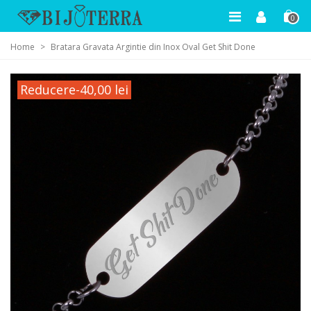
0
Home
>
Bratara Gravata Argintie din Inox Oval Get Shit Done
Reducere
-40,00 lei