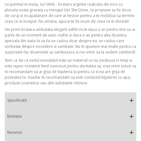
cu pumnul in masa, nu? Well... bratara argintie realizata din inox cu
placuta ovala gravata cu mesajul Get Shit Done, isi propune sa fie doza
de curaj si incapatanare de care ai nevoie pentru a te mobiliza sa termini
ceea ce ai inceput. Nu amana, apuca-te fix acum de ceea ce iti doresti!
Vei primi bratara ambalata elegant astfel incat daca o iei pentru tine sa ai
parte de un moment de auto-rasfat si daca o iei pentru alta doamna
speciala din viata ta sa fie un cadou doar despre ea, un cadou care
vorbeste despre incredere si zambete. Nu iti spunem mai multe pentru ca
surprizele fac doamnele sa zambeasca si noi vrem sa te vedem zambind!
Stim ca stii ca otelul inoxidabil este un material ce nu oxideaza in timp si
este super rezistent fiind cunoscut pentru duritatea sa, insa vrem totusi sa
iti recomandam sa ai grija de bijuteria ta pentru ca si ea are grija de
povestea ta. Asadar iti recomandam sa eviti contactul bijuteriei cu apa,
produse cosmetice sau alte substante chimice.
Specificatii
Etichete
Recenzii