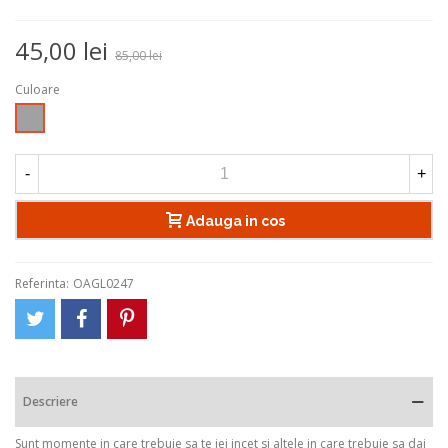
45,00 lei
85,00 lei
Culoare
Argintiu
-
+
Adauga in cos
Referinta:
OAGL0247
Descriere
Sunt momente in care trebuie sa te iei incet si altele in care trebuie sa dai