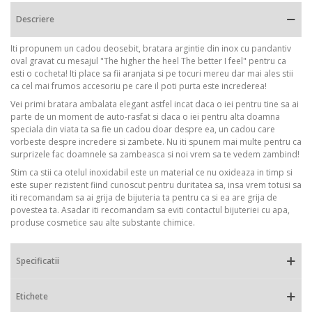
Descriere
Iti propunem un cadou deosebit, bratara argintie din inox cu pandantiv
oval gravat cu mesajul "The higher the heel The better I feel" pentru ca
esti o cocheta! Iti place sa fii aranjata si pe tocuri mereu dar mai ales stii
ca cel mai frumos accesoriu pe care il poti purta este increderea!
Vei primi bratara ambalata elegant astfel incat daca o iei pentru tine sa ai
parte de un moment de auto-rasfat si daca o iei pentru alta doamna
speciala din viata ta sa fie un cadou doar despre ea, un cadou care
vorbeste despre incredere si zambete. Nu iti spunem mai multe pentru ca
surprizele fac doamnele sa zambeasca si noi vrem sa te vedem zambind!
Stim ca stii ca otelul inoxidabil este un material ce nu oxideaza in timp si
este super rezistent fiind cunoscut pentru duritatea sa, insa vrem totusi sa
iti recomandam sa ai grija de bijuteria ta pentru ca si ea are grija de
povestea ta. Asadar iti recomandam sa eviti contactul bijuteriei cu apa,
produse cosmetice sau alte substante chimice.
Specificatii
Etichete