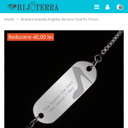
0
Home
>
Bratara Gravata Argintie din Inox Oval Pe Tocuri
Reducere
-40,00 lei