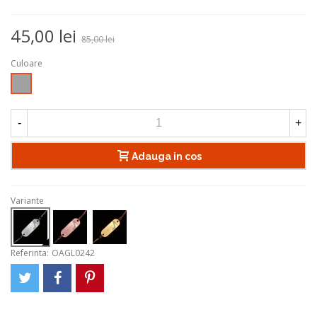
45,00 lei
85,00 lei
Culoare
Argintiu
-
+
Adauga in cos
Variante
Referinta:
OAGL0242