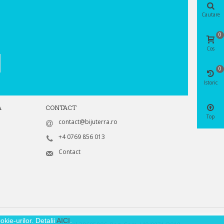
Cautare
0
Cos
0
Istoric
A
CONTACT
Top
contact@bijuterra.ro
+4 0769 856 013
Contact
kie-urilor. Detalii
AICI
.