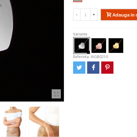
-
+
Adauga in 
Variante
Referinta:
IAGB0210