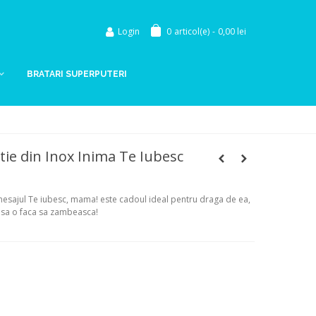
Login
0
articol(e)
-
0,00 lei
BRATARI SUPERPUTERI
tie din Inox Inima Te Iubesc
 mesajul Te iubesc, mama! este cadoul ideal pentru draga de ea,
 sa o faca sa zambeasca!