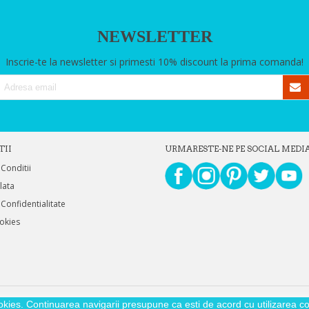
NEWSLETTER
Inscrie-te la newsletter si primesti 10% discount la prima comanda!
TII
URMARESTE-NE PE SOCIAL MEDI
 Conditii
Plata
 Confidentialitate
ookies
okies. Continuarea navigarii presupune ca esti de acord cu utilizarea coo