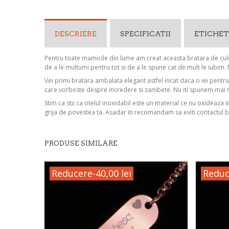
DESCRIERE
SPECIFICATII
ETICHET
Pentru toate mamicile din lume am creat aceasta bratara de culo
de a le multumi pentru tot si de a le spune cat de mult le iubim
Vei primi bratara ambalata elegant astfel incat daca o iei pentr
care vorbeste despre incredere si zambete. Nu iti spunem mai 
Stim ca stii ca otelul inoxidabil este un material ce nu oxideaza 
grija de povestea ta. Asadar iti recomandam sa eviti contactul b
PRODUSE SIMILARE
Reducere
-40,00 lei
Reduc