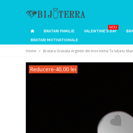
NOU
BRATARI FAMILIE
VALENTINE'S DAY
BRA
BRATARI MOTIVATIONALE
Home
>
Bratara Gravata Argintie din Inox Inima Te Iubesc M
Reducere
-40,00 lei