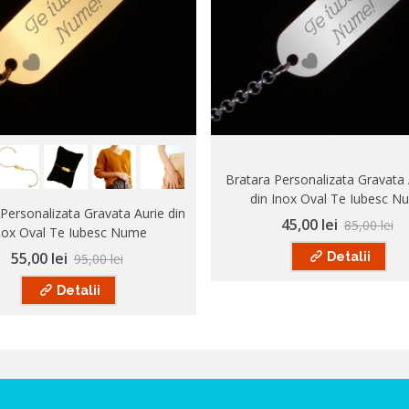
Bratara Personalizata Gravata 
din Inox Oval Te Iubesc N
Personalizata Gravata Aurie din
45,00 lei
85,00 lei
nox Oval Te Iubesc Nume
55,00 lei
Detalii
95,00 lei
Detalii