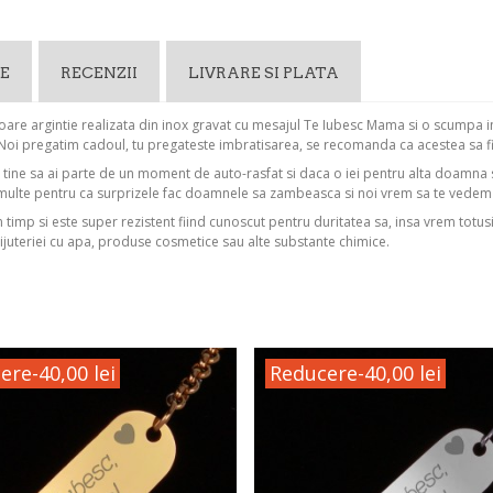
E
RECENZII
LIVRARE SI PLATA
are argintie realizata din inox gravat cu mesajul Te Iubesc Mama si o scumpa i
. Noi pregatim cadoul, tu pregateste imbratisarea, se recomanda ca acestea sa fie
u tine sa ai parte de un moment de auto-rasfat si daca o iei pentru alta doamna
multe pentru ca surprizele fac doamnele sa zambeasca si noi vrem sa te vede
in timp si este super rezistent fiind cunoscut pentru duritatea sa, insa vrem totus
ijuteriei cu apa, produse cosmetice sau alte substante chimice.
ere
-40,00 lei
Reducere
-40,00 lei