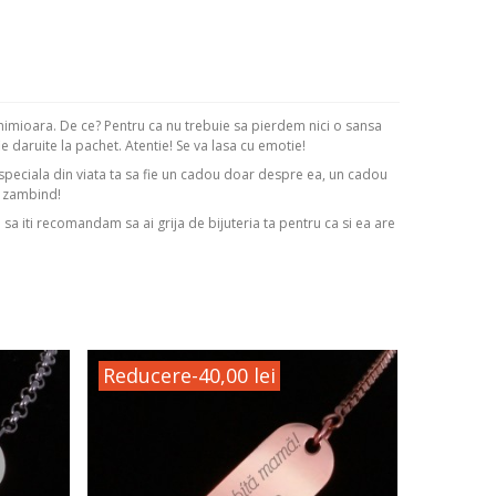
nimioara. De ce? Pentru ca nu trebuie sa pierdem nici o sansa
 daruite la pachet. Atentie! Se va lasa cu emotie!
 speciala din viata ta sa fie un cadou doar despre ea, un cadou
m zambind!
i sa iti recomandam sa ai grija de bijuteria ta pentru ca si ea are
Reducere
-40,00 lei
Reduc