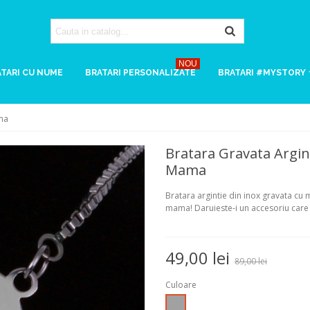
NOU
TARI CU NUME
BRATARI PERSONALIZATE
BRATARI #MYSTORY
ama
Bratara Gravata Argin
Mama
Bratara argintie din inox gravata cu
mama! Daruieste-i un accesoriu care
49,00 lei
89,00 lei
Culoare
Argintiu