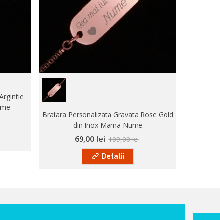
Argintie
ume
Bratara Personalizata Gravata Rose Gold
Bratara P
din Inox Mama Nume
69,00 lei
109,00 lei
Detalii