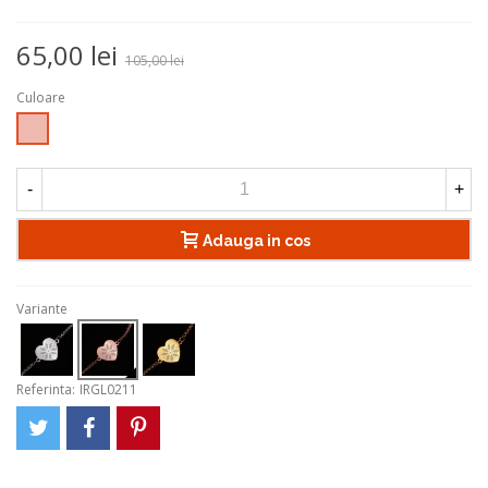
65,00 lei
105,00 lei
Culoare
Rose
Gold
-
+
Adauga in cos
Variante
Referinta:
IRGL0211