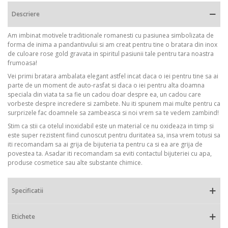
Descriere
Am imbinat motivele traditionale romanesti cu pasiunea simbolizata de
forma de inima a pandantivului si am creat pentru tine o bratara din inox
de culoare rose gold gravata in spiritul pasiunii tale pentru tara noastra
frumoasa!
Vei primi bratara ambalata elegant astfel incat daca o iei pentru tine sa ai
parte de un moment de auto-rasfat si daca o iei pentru alta doamna
speciala din viata ta sa fie un cadou doar despre ea, un cadou care
vorbeste despre incredere si zambete. Nu iti spunem mai multe pentru ca
surprizele fac doamnele sa zambeasca si noi vrem sa te vedem zambind!
Stim ca stii ca otelul inoxidabil este un material ce nu oxideaza in timp si
este super rezistent fiind cunoscut pentru duritatea sa, insa vrem totusi sa
iti recomandam sa ai grija de bijuteria ta pentru ca si ea are grija de
povestea ta. Asadar iti recomandam sa eviti contactul bijuteriei cu apa,
produse cosmetice sau alte substante chimice.
Specificatii
Etichete