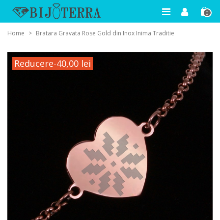
0
Home
>
Bratara Gravata Rose Gold din Inox Inima Traditie
Reducere
-40,00 lei