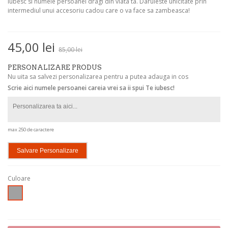
iubesc si numele persoanei dragi din viata ta. Daruieste unicitate prin
intermediul unui accesoriu cadou care o va face sa zambeasca!
45,00 lei
85,00 lei
PERSONALIZARE PRODUS
Nu uita sa salvezi personalizarea pentru a putea adauga in cos
Scrie aici numele persoanei careia vrei sa ii spui Te iubesc!
max 250 de caractere
Salvare Personalizare
Culoare
Argintiu