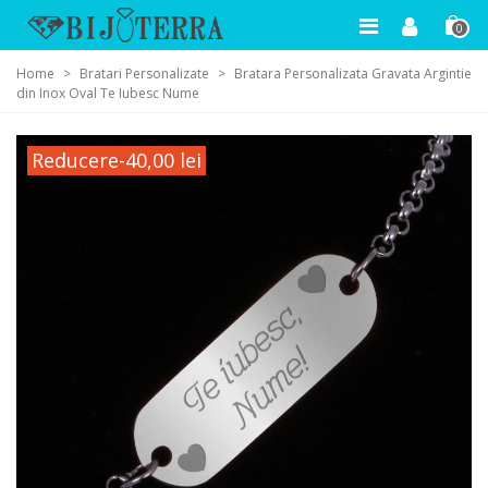
0
Home
>
Bratari Personalizate
>
Bratara Personalizata Gravata Argintie
din Inox Oval Te Iubesc Nume
Reducere
-40,00 lei