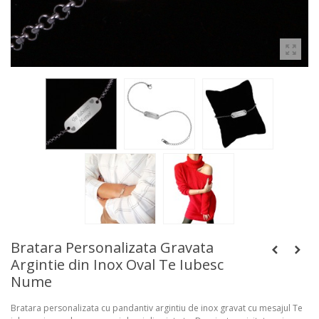
Bratara Personalizata Gravata
Argintie din Inox Oval Te Iubesc
Nume
Bratara personalizata cu pandantiv argintiu de inox gravat cu mesajul Te