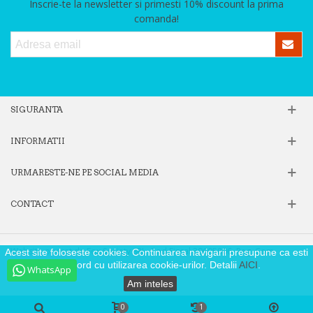
Inscrie-te la newsletter si primesti 10% discount la prima
comanda!
SIGURANTA
INFORMATII
URMARESTE-NE PE SOCIAL MEDIA
CONTACT
Website operat de Fox Society SRL, Cod Fiscal 39605806, Reg. Com.
Acest site foloseste cookies. Continuarea navigarii presupune ca esti
J40/9871/2018
de acord cu utilizarea cookie-urilor. Detalii
AICI
.
WhatsApp
Am inteles
0
1