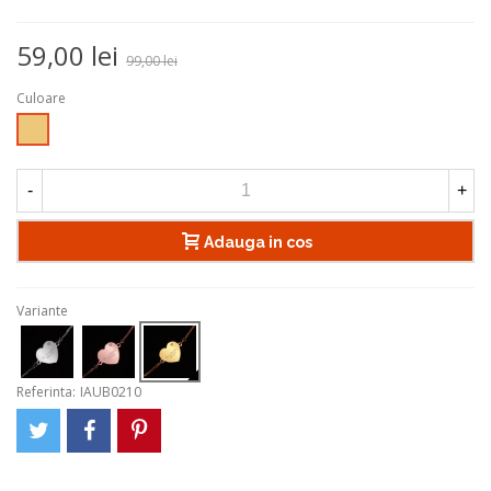
59,00 lei
99,00 lei
Culoare
Auriu
-
+
Adauga in cos
Variante
Referinta:
IAUB0210