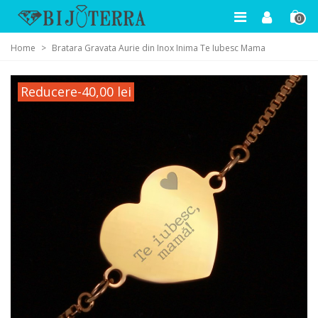
0
Home
>
Bratara Gravata Aurie din Inox Inima Te Iubesc Mama
Reducere
-40,00 lei