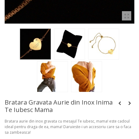
Bratara Gravata Aurie din Inox Inima
Te Iubesc Mama
Bratara aurie din inox gravata cu mesajul Te iubesc, mama! este cadoul
ideal pentru draga de ea, mama! Daruieste-i un accesoriu care sa o faca
sa zambeasca!