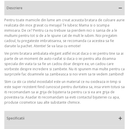
Descriere
Pentru toate mamicile din lume am creat aceasta bratara de culoare aurie
realizata din inox gravat cu mesajul Te Iubesc Mama si o scumpa
inimioara. De ce? Pentru ca nu trebuie sa pierdem nici o sansa de a le
multumi pentru tot si de a le spune cat de mult le iubim. Noi pregatim
cadoul, tu pregateste imbratisarea, se recomanda ca acestea sa fie
daruite la pachet. Atentie! Se va lasa cu emotie!
Vei primi bratara ambalata elegant astfel incat daca o iei pentru tine sa ai
parte de un moment de auto-rasfat si daca o iei pentru alta doamna
speciala din viata ta sa fie un cadou doar despre ea, un cadou care
vorbeste despre incredere si zambete. Nu iti spunem mai multe pentru ca
surprizele fac doamnele sa zambeasca si noi vrem sa te vedem zambind!
Stim ca stii ca otelul inoxidabil este un material ce nu oxideaza in timp si
este super rezistent fiind cunoscut pentru duritatea sa, insa vrem totusi sa
iti recomandam sa ai grija de bijuteria ta pentru ca si ea are grija de
povestea ta. Asadar iti recomandam sa eviti contactul bijuteriei cu apa,
produse cosmetice sau alte substante chimice.
Specificatii