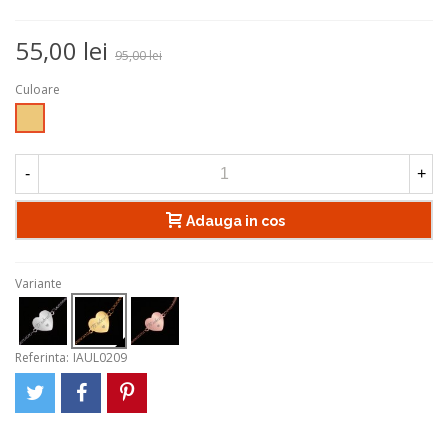
55,00 lei
95,00 lei
Culoare
Auriu
-
+
Adauga in cos
Variante
Referinta:
IAUL0209