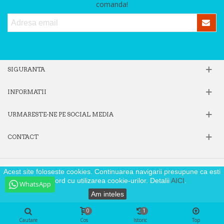
comanda!
SIGURANTA
INFORMATII
URMARESTE-NE PE SOCIAL MEDIA
CONTACT
Website operat de Fox Society SRL, Cod Fiscal 39605806, Reg. Com.
Acest site foloseste cookies. Continuarea navigarii presupune ca esti
J40/9871/2018
de acord cu utilizarea cookie-urilor. Detalii
AICI
.
WhatsApp
Am inteles
0
1
Cautare
Cos
Istoric
Top