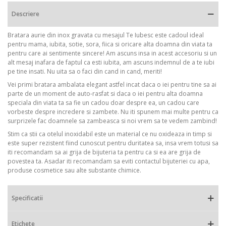
Descriere
Bratara aurie din inox gravata cu mesajul Te Iubesc este cadoul ideal
pentru mama, iubita, sotie, sora, fiica si oricare alta doamna din viata ta
pentru care ai sentimente sincere! Am ascuns insa in acest accesoriu si un
alt mesaj inafara de faptul ca esti iubita, am ascuns indemnul de a te iubi
pe tine insati. Nu uita sa o faci din cand in cand, meriti!
Vei primi bratara ambalata elegant astfel incat daca o iei pentru tine sa ai
parte de un moment de auto-rasfat si daca o iei pentru alta doamna
speciala din viata ta sa fie un cadou doar despre ea, un cadou care
vorbeste despre incredere si zambete. Nu iti spunem mai multe pentru ca
surprizele fac doamnele sa zambeasca si noi vrem sa te vedem zambind!
Stim ca stii ca otelul inoxidabil este un material ce nu oxideaza in timp si
este super rezistent fiind cunoscut pentru duritatea sa, insa vrem totusi sa
iti recomandam sa ai grija de bijuteria ta pentru ca si ea are grija de
povestea ta. Asadar iti recomandam sa eviti contactul bijuteriei cu apa,
produse cosmetice sau alte substante chimice.
Specificatii
Etichete