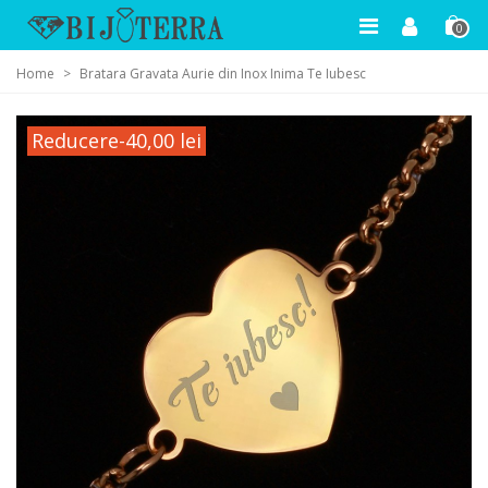
0
Home
>
Bratara Gravata Aurie din Inox Inima Te Iubesc
Reducere
-40,00 lei