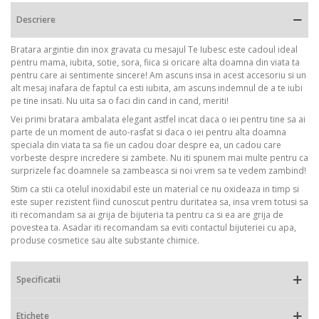
Descriere
Bratara argintie din inox gravata cu mesajul Te Iubesc este cadoul ideal
pentru mama, iubita, sotie, sora, fiica si oricare alta doamna din viata ta
pentru care ai sentimente sincere! Am ascuns insa in acest accesoriu si un
alt mesaj inafara de faptul ca esti iubita, am ascuns indemnul de a te iubi
pe tine insati. Nu uita sa o faci din cand in cand, meriti!
Vei primi bratara ambalata elegant astfel incat daca o iei pentru tine sa ai
parte de un moment de auto-rasfat si daca o iei pentru alta doamna
speciala din viata ta sa fie un cadou doar despre ea, un cadou care
vorbeste despre incredere si zambete. Nu iti spunem mai multe pentru ca
surprizele fac doamnele sa zambeasca si noi vrem sa te vedem zambind!
Stim ca stii ca otelul inoxidabil este un material ce nu oxideaza in timp si
este super rezistent fiind cunoscut pentru duritatea sa, insa vrem totusi sa
iti recomandam sa ai grija de bijuteria ta pentru ca si ea are grija de
povestea ta. Asadar iti recomandam sa eviti contactul bijuteriei cu apa,
produse cosmetice sau alte substante chimice.
Specificatii
Etichete