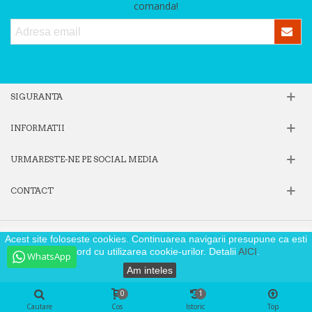
comanda!
SIGURANTA
INFORMATII
URMARESTE-NE PE SOCIAL MEDIA
CONTACT
Website operat de Fox Society SRL, Cod Fiscal 39605806, Reg. Com.
Acest site foloseste cookies. Continuarea navigarii presupune ca esti
J40/9871/2018
de acord cu utilizarea cookie-urilor. Detalii
AICI
.
WhatsApp
Am inteles
0
1
Cautare
Cos
Istoric
Top