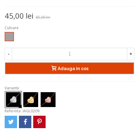
45,00 lei
85,00 lei
Culoare
Argintiu
-
+
Adauga in cos
Variante
Referinta:
IAGL0209