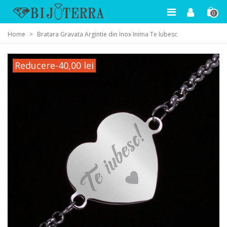
0
Home
>
Bratara Gravata Argintie din Inox Inima Te Iubesc
Reducere
-40,00 lei