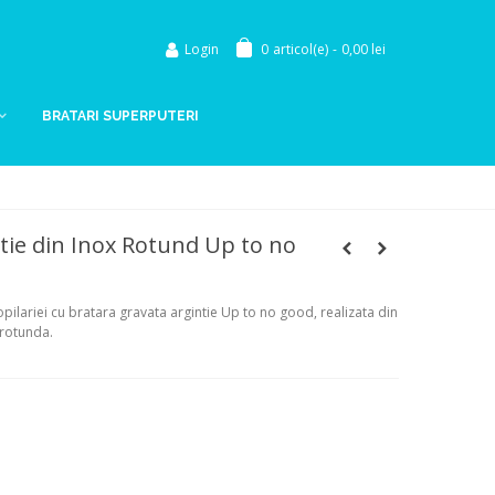
Login
0
articol(e)
-
0,00 lei
BRATARI SUPERPUTERI
tie din Inox Rotund Up to no
ilariei cu bratara gravata argintie Up to no good, realizata din
 rotunda.