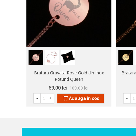
Bratara Gravata Rose Gold din Inox
Bratara
Rotund Queen
69,00 lei
109,00 lei
Adauga in cos
-
+
-