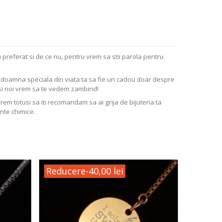
 preferat si de ce nu, pentru vrem sa stii parola pentru
ta doamna speciala din viata ta sa fie un cadou doar despre
si noi vrem sa te vedem zambind!
vrem totusi sa iti recomandam sa ai grija de bijuteria ta
nte chimice.
Reducere
-40,00 lei
Reduc