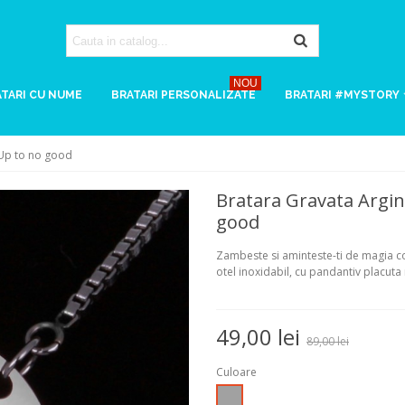
NOU
TARI CU NUME
BRATARI PERSONALIZATE
BRATARI #MYSTORY
 Up to no good
Bratara Gravata Argin
good
Zambeste si aminteste-ti de magia cop
otel inoxidabil, cu pandantiv placuta
49,00 lei
89,00 lei
Culoare
Argintiu