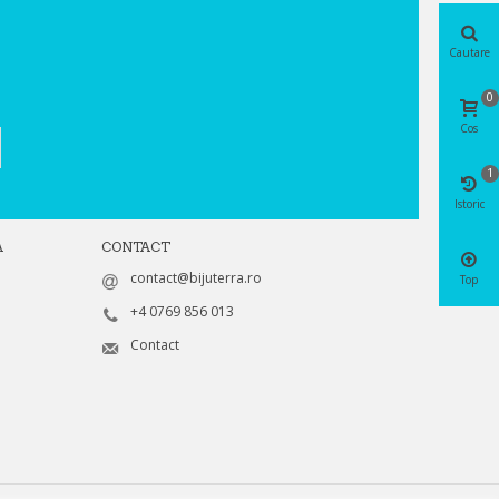
Cautare
0
Cos
1
Istoric
A
CONTACT
contact@bijuterra.ro
Top
+4 0769 856 013
Contact