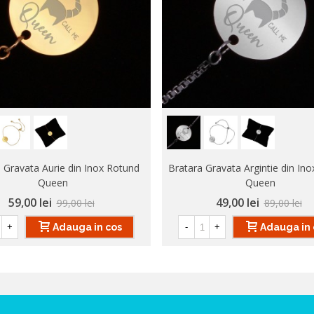
 Gravata Aurie din Inox Rotund
Bratara Gravata Argintie din In
Queen
Queen
59,00 lei
49,00 lei
99,00 lei
89,00 lei
Adauga in cos
Adauga in 
+
-
+