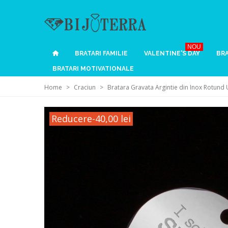
NOU
BRATARI FAMILIE
VALENTINE'S DAY
BRA
BRATARI MOTIVATIONALE
Home
>
Craciun
>
Bratara Gravata Argintie din Inox Rotund
Reducere
-40,00 lei