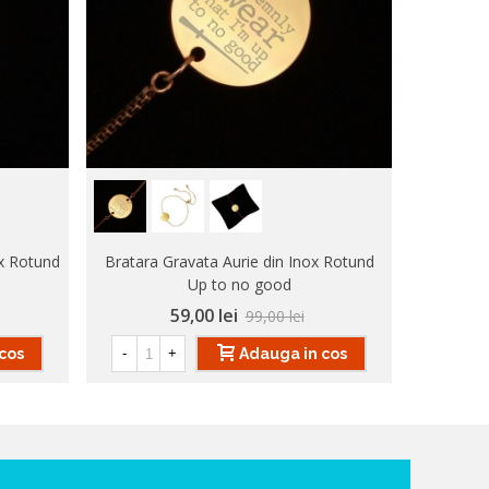
ox Rotund
Bratara Gravata Aurie din Inox Rotund
Bratara
Up to no good
59,00 lei
99,00 lei
cos
Adauga in cos
-
+
-