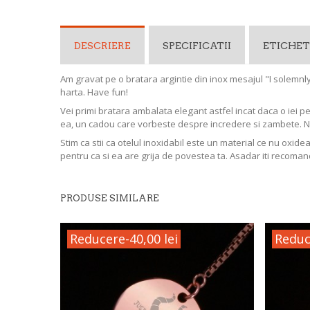
DESCRIERE
SPECIFICATII
ETICHET
Am gravat pe o bratara argintie din inox mesajul "I solemnly 
harta. Have fun!
Vei primi bratara ambalata elegant astfel incat daca o iei p
ea, un cadou care vorbeste despre incredere si zambete. 
Stim ca stii ca otelul inoxidabil este un material ce nu oxide
pentru ca si ea are grija de povestea ta. Asadar iti recoman
PRODUSE SIMILARE
Reducere
-40,00 lei
Reduc