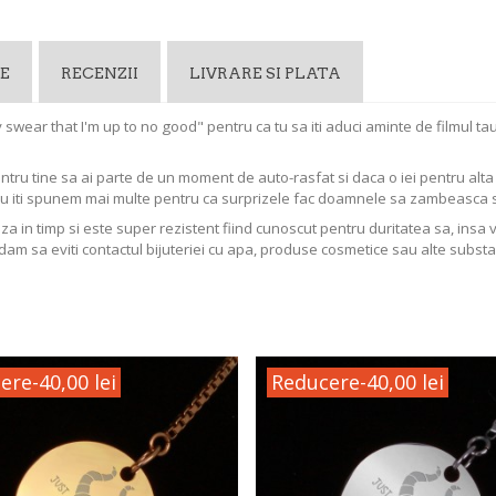
E
RECENZII
LIVRARE SI PLATA
swear that I'm up to no good" pentru ca tu sa iti aduci aminte de filmul tau
entru tine sa ai parte de un moment de auto-rasfat si daca o iei pentru al
Nu iti spunem mai multe pentru ca surprizele fac doamnele sa zambeasca 
aza in timp si este super rezistent fiind cunoscut pentru duritatea sa, insa 
dam sa eviti contactul bijuteriei cu apa, produse cosmetice sau alte substa
ere
-40,00 lei
Reducere
-40,00 lei