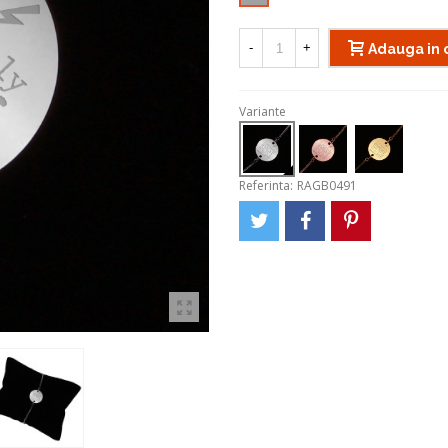
-
+
Adauga in 
Variante
Referinta:
RAGB0491