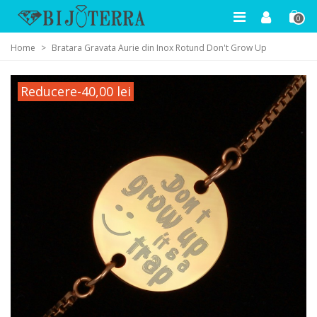
0
Home
>
Bratara Gravata Aurie din Inox Rotund Don't Grow Up
Reducere
-40,00 lei