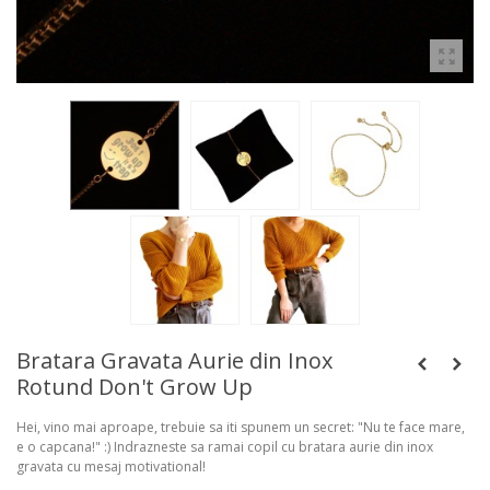
Bratara Gravata Aurie din Inox
Rotund Don't Grow Up
Hei, vino mai aproape, trebuie sa iti spunem un secret: "Nu te face mare,
e o capcana!" :) Indrazneste sa ramai copil cu bratara aurie din inox
gravata cu mesaj motivational!