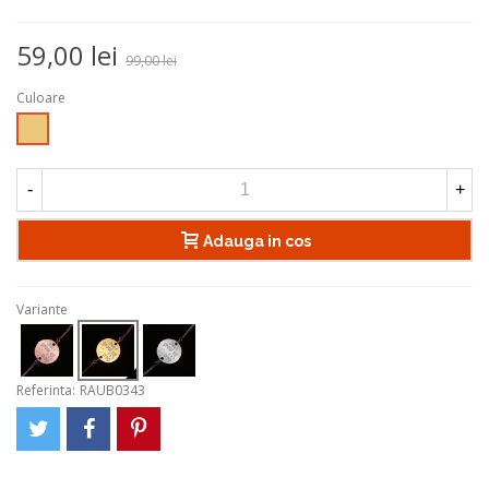
59,00 lei
99,00 lei
Culoare
Auriu
-
+
Adauga in cos
Variante
Referinta:
RAUB0343