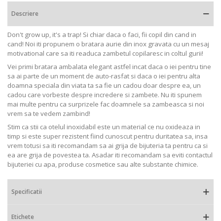
Descriere
Don't grow up, it's a trap! Si chiar daca o faci, fii copil din cand in
cand! Noi iti propunem o bratara aurie din inox gravata cu un mesaj
motivational care sa iti readuca zambetul copilaresc in coltul gurii!
Vei primi bratara ambalata elegant astfel incat daca o iei pentru tine
sa ai parte de un moment de auto-rasfat si daca o iei pentru alta
doamna speciala din viata ta sa fie un cadou doar despre ea, un
cadou care vorbeste despre incredere si zambete. Nu iti spunem
mai multe pentru ca surprizele fac doamnele sa zambeasca si noi
vrem sa te vedem zambind!
Stim ca stii ca otelul inoxidabil este un material ce nu oxideaza in
timp si este super rezistent fiind cunoscut pentru duritatea sa, insa
vrem totusi sa iti recomandam sa ai grija de bijuteria ta pentru ca si
ea are grija de povestea ta. Asadar iti recomandam sa eviti contactul
bijuteriei cu apa, produse cosmetice sau alte substante chimice.
Specificatii
Etichete