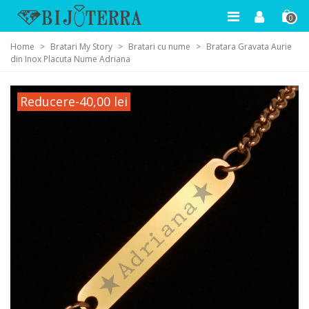
0
Home
>
Bratari My Story
>
Bratari cu nume
>
Bratara Gravata Aurie
din Inox Placuta Nume Adriana
Reducere
-40,00 lei