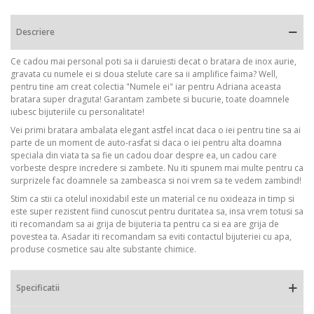
Descriere
Ce cadou mai personal poti sa ii daruiesti decat o bratara de inox aurie,
gravata cu numele ei si doua stelute care sa ii amplifice faima? Well,
pentru tine am creat colectia "Numele ei" iar pentru Adriana aceasta
bratara super draguta! Garantam zambete si bucurie, toate doamnele
iubesc bijuteriile cu personalitate!
Vei primi bratara ambalata elegant astfel incat daca o iei pentru tine sa ai
parte de un moment de auto-rasfat si daca o iei pentru alta doamna
speciala din viata ta sa fie un cadou doar despre ea, un cadou care
vorbeste despre incredere si zambete. Nu iti spunem mai multe pentru ca
surprizele fac doamnele sa zambeasca si noi vrem sa te vedem zambind!
Stim ca stii ca otelul inoxidabil este un material ce nu oxideaza in timp si
este super rezistent fiind cunoscut pentru duritatea sa, insa vrem totusi sa
iti recomandam sa ai grija de bijuteria ta pentru ca si ea are grija de
povestea ta. Asadar iti recomandam sa eviti contactul bijuteriei cu apa,
produse cosmetice sau alte substante chimice.
Specificatii