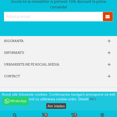
Inscrie-te la newsletter si primesti 10% discount la prima
comanda!
SIGURANTA
INFORMATII
URMARESTE-NE PE SOCIAL MEDIA
CONTACT
Website operat de Fox Society SRL, Cod Fiscal 39605806, Reg. Com.
Acest site foloseste cookies. Continuarea navigarii presupune ca esti
J40/9871/2018
de acord cu utilizarea cookie-urilor. Detalii
AICI
.
WhatsApp
Am inteles
0
1