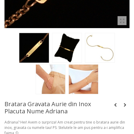
Bratara Gravata Aurie din Inox
Placuta Nume Adriana
Adriana? Hei! Avem o surpriza! Am creat pentru tine o bratara aurie din
inox, gravata cu numele tau! PS: Stelutele le-am pus pentru a-i amplifica
faima :D