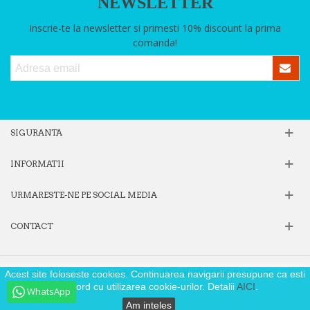
NEWSLETTER
Inscrie-te la newsletter si primesti 10% discount la prima
comanda!
SIGURANTA
INFORMATII
URMARESTE-NE PE SOCIAL MEDIA
CONTACT
Website operat de Fox Society SRL, Cod Fiscal 39605806, Reg. Com.
Acest site foloseste cookies. Continuarea navigarii presupune ca esti
J40/9871/2018
de acord cu utilizarea cookie-urilor. Detalii
AICI
.
WhatsApp
Am inteles