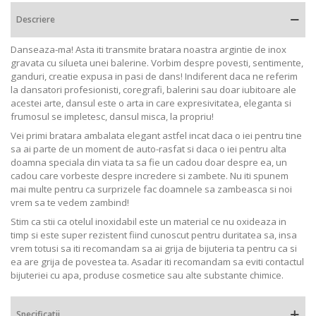
Descriere
Danseaza-ma! Asta iti transmite bratara noastra argintie de inox
gravata cu silueta unei balerine. Vorbim despre povesti, sentimente,
ganduri, creatie expusa in pasi de dans! Indiferent daca ne referim
la dansatori profesionisti, coregrafi, balerini sau doar iubitoare ale
acestei arte, dansul este o arta in care expresivitatea, eleganta si
frumosul se impletesc, dansul misca, la propriu!
Vei primi bratara ambalata elegant astfel incat daca o iei pentru tine
sa ai parte de un moment de auto-rasfat si daca o iei pentru alta
doamna speciala din viata ta sa fie un cadou doar despre ea, un
cadou care vorbeste despre incredere si zambete. Nu iti spunem
mai multe pentru ca surprizele fac doamnele sa zambeasca si noi
vrem sa te vedem zambind!
Stim ca stii ca otelul inoxidabil este un material ce nu oxideaza in
timp si este super rezistent fiind cunoscut pentru duritatea sa, insa
vrem totusi sa iti recomandam sa ai grija de bijuteria ta pentru ca si
ea are grija de povestea ta. Asadar iti recomandam sa eviti contactul
bijuteriei cu apa, produse cosmetice sau alte substante chimice.
Specificatii