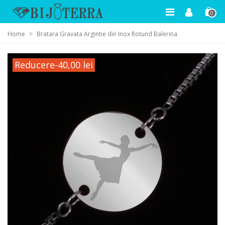
0
Home
>
Bratara Gravata Argintie din Inox Rotund Balerina
Reducere
-40,00 lei