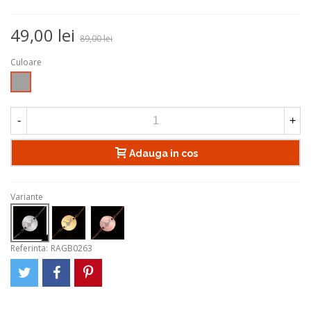
49,00 lei
89,00 lei
Culoare
Argintiu
-
+
Adauga in cos
Variante
Referinta:
RAGB0263