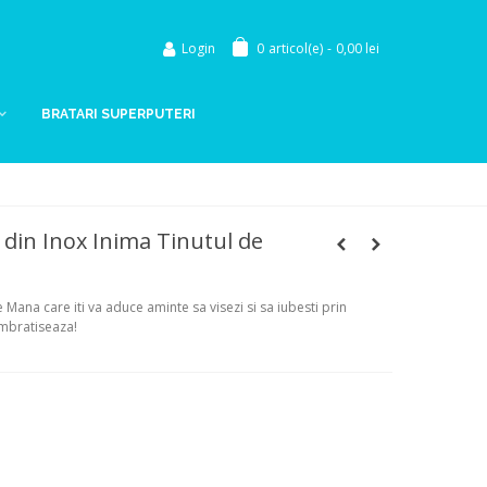
Login
0
articol(e)
-
0,00 lei
BRATARI SUPERPUTERI
 din Inox Inima Tinutul de
 Mana care iti va aduce aminte sa visezi si sa iubesti prin
imbratiseaza!