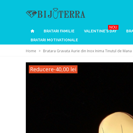
NOU
BRATARI FAMILIE
VALENTINE'S DAY
BRA
BRATARI MOTIVATIONALE
Home
>
Bratara Gravata Aurie din Inox Inima Tinutul de Mana
Reducere
-40,00 lei