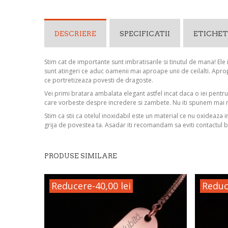
DESCRIERE
SPECIFICATII
ETICHET
Stim cat de importante sunt imbratisarile si tinutul de mana! Ele 
sunt atingeri ce aduc oamenii mai aproape unii de ceilalti. Aprop
ce portretizeaza povesti de dragoste.
Vei primi bratara ambalata elegant astfel incat daca o iei pentr
care vorbeste despre incredere si zambete. Nu iti spunem mai 
Stim ca stii ca otelul inoxidabil este un material ce nu oxideaza 
grija de povestea ta. Asadar iti recomandam sa eviti contactul b
PRODUSE SIMILARE
Reducere
-40,00 lei
Reduc