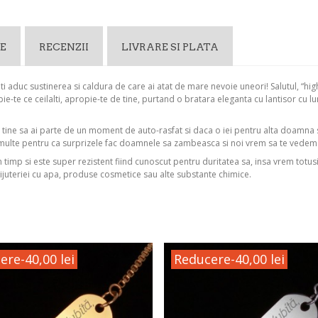
E
RECENZII
LIVRARE SI PLATA
iti aduc sustinerea si caldura de care ai atat de mare nevoie uneori! Salutul, “hig
ie-te ce ceilalti, apropie-te de tine, purtand o bratara eleganta cu lantisor cu 
u tine sa ai parte de un moment de auto-rasfat si daca o iei pentru alta doamna
multe pentru ca surprizele fac doamnele sa zambeasca si noi vrem sa te vede
in timp si este super rezistent fiind cunoscut pentru duritatea sa, insa vrem totus
ijuteriei cu apa, produse cosmetice sau alte substante chimice.
ere
-40,00 lei
Reducere
-40,00 lei