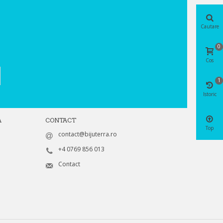
Cautare
0
Cos
1
Istoric
A
CONTACT
Top
contact@bijuterra.ro
+4 0769 856 013
Contact