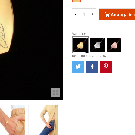
-
+
Adauga in 
Variante
Referinta:
IAUL0204