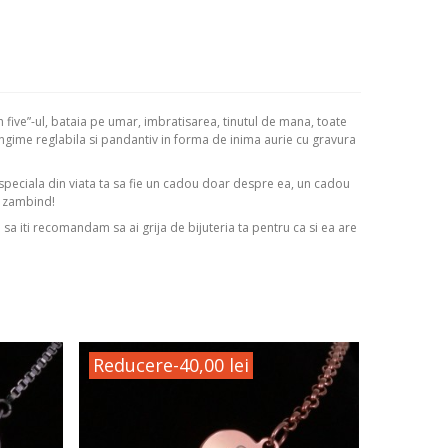
h five”-ul, bataia pe umar, imbratisarea, tinutul de mana, toate
lungime reglabila si pandantiv in forma de inima aurie cu gravura
 speciala din viata ta sa fie un cadou doar despre ea, un cadou
m zambind!
i sa iti recomandam sa ai grija de bijuteria ta pentru ca si ea are
Reducere
-40,00 lei
Reduc