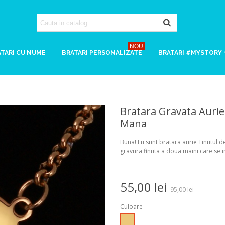
NOU
TARI CU NUME
BRATARI PERSONALIZATE
BRATARI #MYSTORY
Bratara Gravata Aurie
Mana
Buna! Eu sunt bratara aurie Tinutul de
gravura finuta a doua maini care se 
55,00 lei
95,00 lei
Culoare
Auriu