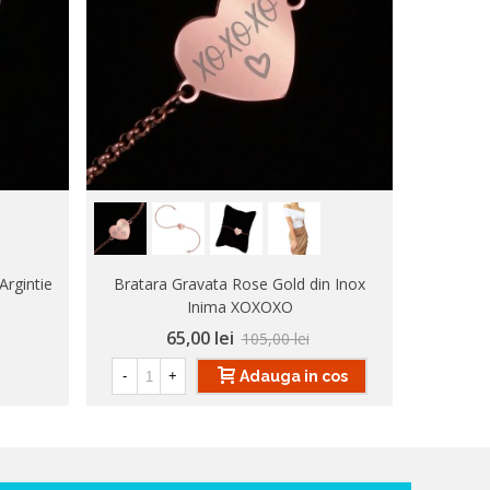
Argintie
Bratara Gravata Rose Gold din Inox
Bratara
Inima XOXOXO
65,00 lei
105,00 lei
Adauga in cos
-
+
-