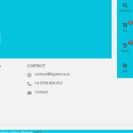
Cautare
0
Cos
1
Istoric
A
CONTACT
Top
contact@bijuterra.ro
+4 0769 856 013
Contact
kie-urilor. Detalii
AICI
.