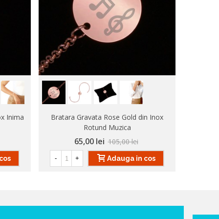
ox Inima
Bratara Gravata Rose Gold din Inox
Bratara 
Rotund Muzica
65,00 lei
105,00 lei
cos
Adauga in cos
-
+
-