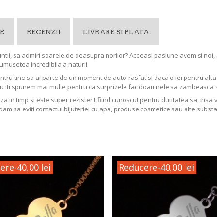
E
RECENZII
LIVRARE SI PLATA
muntii, sa admiri soarele de deasupra norilor? Aceeasi pasiune avem si noi,
rumusetea incredibila a naturii.
entru tine sa ai parte de un moment de auto-rasfat si daca o iei pentru al
Nu iti spunem mai multe pentru ca surprizele fac doamnele sa zambeasca 
aza in timp si este super rezistent fiind cunoscut pentru duritatea sa, insa 
dam sa eviti contactul bijuteriei cu apa, produse cosmetice sau alte substa
ere
-40,00 lei
Reducere
-40,00 lei