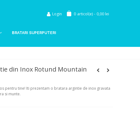
Login
0
articol(e)
-
0,00 lei
BRATARI SUPERPUTERI
tie din Inox Rotund Mountain
 pentru tine! Iti prezentam o bratara argintie de inox gravata
ra si munte.