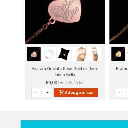
Bratara Gravata Rose Gold din Inox
Bratar
Inima Bella
69,00 lei
109,00 lei
Adauga in cos
-
+
-