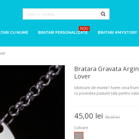
NOU
TARI CU NUME
BRATARI PERSONALIZATE
BRATARI #MYSTORY
over
Bratara Gravata Argin
Lover
Iubitoare de munte? Avem ceva frumos
cu povestea pasiunii tale pentru natu
45,00 lei
85,00 lei
Culoare
Argintiu