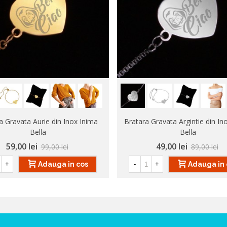
a Gravata Aurie din Inox Inima
Bratara Gravata Argintie din In
Bella
Bella
59,00 lei
49,00 lei
99,00 lei
89,00 lei
Adauga in cos
Adauga in 
+
-
+