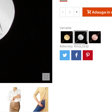
-
+
Adauga in 
Variante
Referinta:
RAGL0342