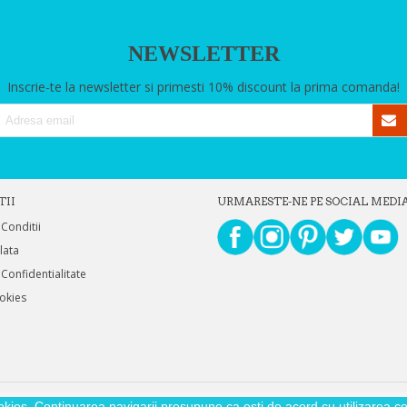
NEWSLETTER
Inscrie-te la newsletter si primesti 10% discount la prima comanda!
TII
URMARESTE-NE PE SOCIAL MEDI
 Conditii
Plata
 Confidentialitate
ookies
okies. Continuarea navigarii presupune ca esti de acord cu utilizarea coo