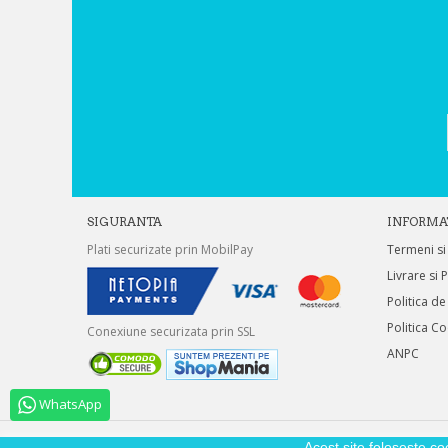
SIGURANTA
INFORMA
Plati securizate prin MobilPay
Termeni si
Livrare si 
Politica de
Politica C
Conexiune securizata prin SSL
ANPC
WhatsApp
Acest site foloseste co