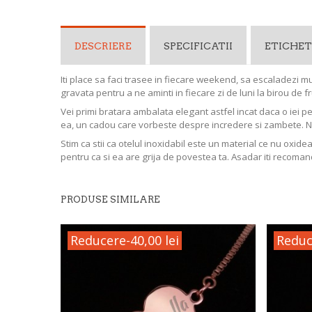
DESCRIERE
SPECIFICATII
ETICHET
Iti place sa faci trasee in fiecare weekend, sa escaladezi 
gravata pentru a ne aminti in fiecare zi de luni la birou de f
Vei primi bratara ambalata elegant astfel incat daca o iei p
ea, un cadou care vorbeste despre incredere si zambete. 
Stim ca stii ca otelul inoxidabil este un material ce nu oxide
pentru ca si ea are grija de povestea ta. Asadar iti recoman
PRODUSE SIMILARE
Reducere
-40,00 lei
Reduc