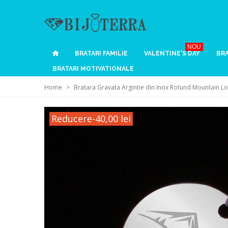
NOU
BRATARI FAMILIE
VALENTINE'S DAY
BRA
BRATARI MOTIVATIONALE
Home
>
Bratara Gravata Argintie din Inox Rotund Mountain L
Reducere
-40,00 lei