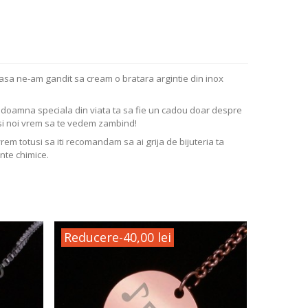
 asa ne-am gandit sa cream o bratara argintie din inox
ta doamna speciala din viata ta sa fie un cadou doar despre
si noi vrem sa te vedem zambind!
vrem totusi sa iti recomandam sa ai grija de bijuteria ta
nte chimice.
Reducere
-40,00 lei
Reduc