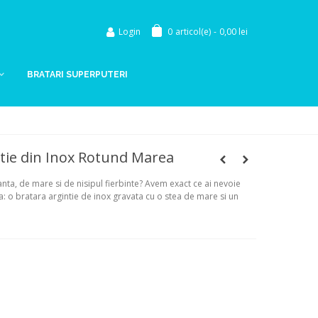
Login
0
articol(e)
-
0,00 lei
BRATARI SUPERPUTERI
tie din Inox Rotund Marea
ta, de mare si de nisipul fierbinte? Avem exact ce ai nevoie
: o bratara argintie de inox gravata cu o stea de mare si un