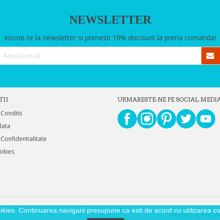
NEWSLETTER
Inscrie-te la newsletter si primesti 10% discount la prima comanda!
TII
URMARESTE-NE PE SOCIAL MEDI
 Conditii
Plata
 Confidentialitate
ookies
okies. Continuarea navigarii presupune ca esti de acord cu utilizarea coo
Website operat de