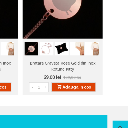
n Inox
Bratara Gravata Rose Gold din Inox
Bratara 
e
Rotund Kitty
69,00 lei
109,00 lei
cos
Adauga in cos
-
+
-