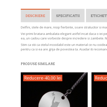
DESCRIERE
SPECIFICATII
ETICHET
Delfini, stele de mare, nisip fierbinte, soare stralucitor si
Vei primi bratara ambalata elegant astfel incat daca o iei p
ea, un cadou care vorbeste despre incredere si zambete. 
Stim ca stii ca otelul inoxidabil este un material ce nu oxide
pentru ca si ea are grija de povestea ta. Asadar iti recoman
PRODUSE SIMILARE
Reducere
-40,00 lei
Reduc