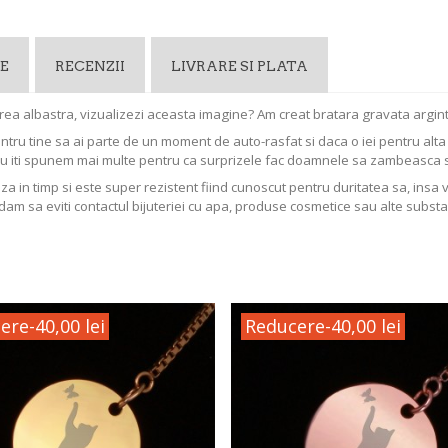
E
RECENZII
LIVRARE SI PLATA
 marea albastra, vizualizezi aceasta imagine? Am creat bratara gravata argint
entru tine sa ai parte de un moment de auto-rasfat si daca o iei pentru al
Nu iti spunem mai multe pentru ca surprizele fac doamnele sa zambeasca 
aza in timp si este super rezistent fiind cunoscut pentru duritatea sa, insa 
dam sa eviti contactul bijuteriei cu apa, produse cosmetice sau alte substa
ere
-40,00 lei
Reducere
-40,00 lei