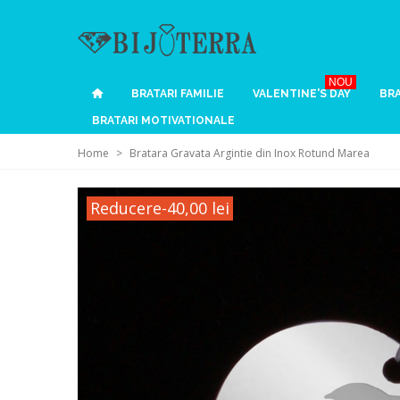
NOU
BRATARI FAMILIE
VALENTINE'S DAY
BRA
BRATARI MOTIVATIONALE
Home
>
Bratara Gravata Argintie din Inox Rotund Marea
Reducere
-40,00 lei