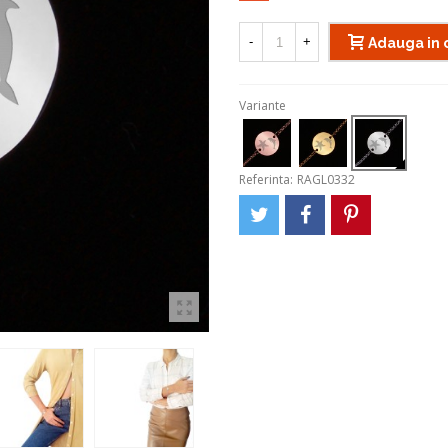
-
+
Adauga in 
Variante
Referinta:
RAGL0332