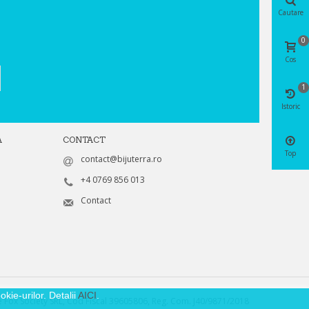
Cautare
0
Cos
1
Istoric
A
CONTACT
Top
contact@bijuterra.ro
+4 0769 856 013
Contact
kie-urilor. Detalii
AICI
.
 Fox Society SRL, Cod Fiscal 39605806, Reg. Com. J40/9871/2018