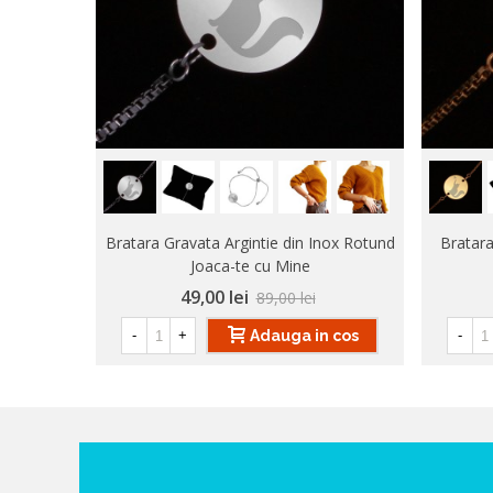
Bratara Gravata Argintie din Inox Rotund
Bratara
Joaca-te cu Mine
49,00 lei
89,00 lei
Adauga in cos
-
+
-