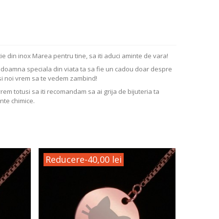
ie din inox Marea pentru tine, sa iti aduci aminte de vara!
ta doamna speciala din viata ta sa fie un cadou doar despre
si noi vrem sa te vedem zambind!
vrem totusi sa iti recomandam sa ai grija de bijuteria ta
nte chimice.
Reducere
-40,00 lei
Reduc