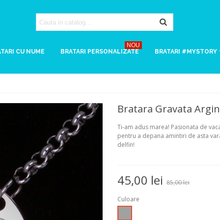
NOU
TARI CU NUME
BRATARI PERSONALIZATE
BRATARI #MYSTORY
Bratara Gravata Argin
Ti-am adus marea! Pasionata de vacan
pentru a depana amintiri de asta vara
delfin!
45,00 lei
85,00 lei
Culoare
Argintiu