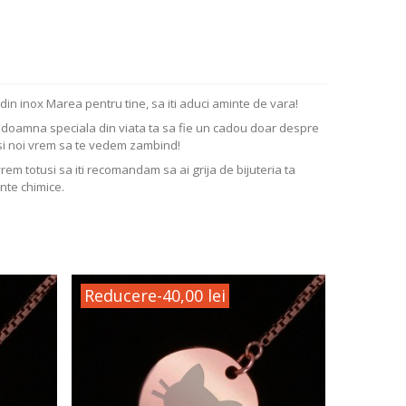
 din inox Marea pentru tine, sa iti aduci aminte de vara!
ta doamna speciala din viata ta sa fie un cadou doar despre
si noi vrem sa te vedem zambind!
vrem totusi sa iti recomandam sa ai grija de bijuteria ta
nte chimice.
Reducere
-40,00 lei
Reduc