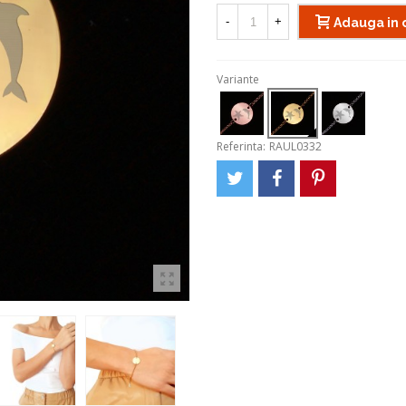
-
+
Adauga in 
Variante
Referinta:
RAUL0332