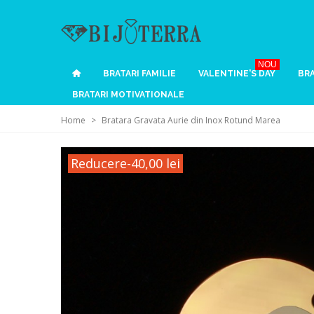
NOU
BRATARI FAMILIE
VALENTINE'S DAY
BRA
BRATARI MOTIVATIONALE
Home
>
Bratara Gravata Aurie din Inox Rotund Marea
Reducere
-40,00 lei