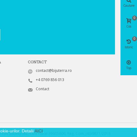
Cautare
0
Cos
0
Istoric
A
CONTACT
Top
contact@bijuterra.ro
+4 0769 856 013
Contact
kie-urilor. Detalii
AICI
.
 Fox Society SRL, Cod Fiscal 39605806, Reg. Com. J40/9871/2018