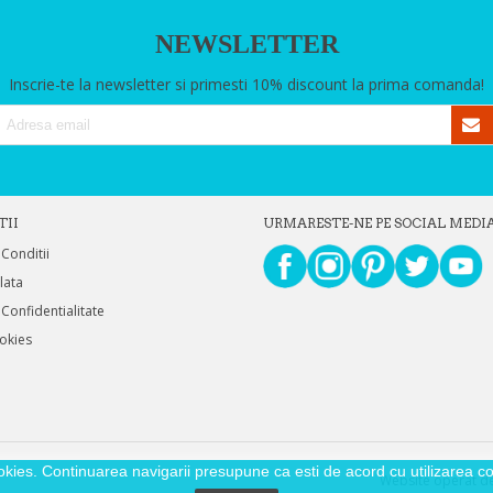
NEWSLETTER
Inscrie-te la newsletter si primesti 10% discount la prima comanda!
TII
URMARESTE-NE PE SOCIAL MEDI
 Conditii
Plata
 Confidentialitate
ookies
okies. Continuarea navigarii presupune ca esti de acord cu utilizarea coo
Website operat de