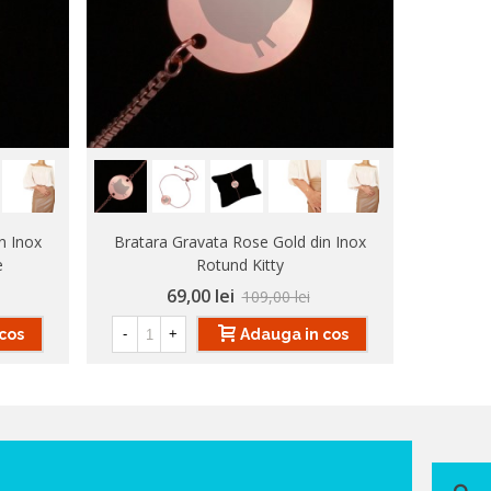
n Inox
Bratara Gravata Rose Gold din Inox
Bratara 
e
Rotund Kitty
69,00 lei
109,00 lei
cos
Adauga in cos
-
+
-