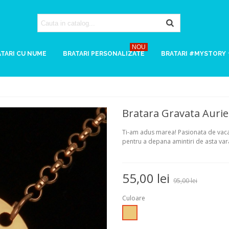
NOU
TARI CU NUME
BRATARI PERSONALIZATE
BRATARI #MYSTORY
Bratara Gravata Auri
Ti-am adus marea! Pasionata de vacan
pentru a depana amintiri de asta vara
55,00 lei
95,00 lei
Culoare
Auriu