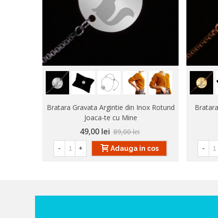
Bratara Gravata Argintie din Inox Rotund
Bratara
Joaca-te cu Mine
49,00 lei
89,00 lei
Adauga in cos
-
+
-