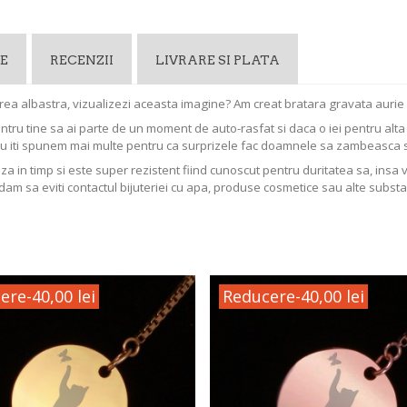
E
RECENZII
LIVRARE SI PLATA
 marea albastra, vizualizezi aceasta imagine? Am creat bratara gravata aurie
entru tine sa ai parte de un moment de auto-rasfat si daca o iei pentru al
Nu iti spunem mai multe pentru ca surprizele fac doamnele sa zambeasca 
aza in timp si este super rezistent fiind cunoscut pentru duritatea sa, insa 
dam sa eviti contactul bijuteriei cu apa, produse cosmetice sau alte substa
ere
-40,00 lei
Reducere
-40,00 lei