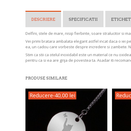
DESCRIERE
SPECIFICATII
ETICHET
Delfini, stele de mare, nisip fierbinte, soare stralucitor si
Vei primi bratara ambalata elegant astfel incat daca o iei p
ea, un cadou care vorbeste despre incredere si zambete. 
Stim ca stii ca otelul inoxidabil este un material ce nu oxide
pentru ca si ea are grija de povestea ta. Asadar iti recoman
PRODUSE SIMILARE
Reducere
-40,00 lei
Reduc