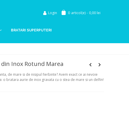
Login
0
articol(e)
-
0,00 lei
BRATARI SUPERPUTERI
e din Inox Rotund Marea
ta, de mare si de nisipul fierbinte? Avem exact ce ai nevoie
: o bratara aurie de inox gravata cu o stea de mare si un delfin!