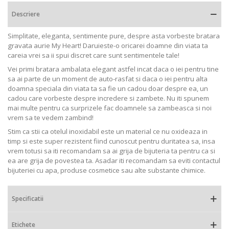
Descriere
Simplitate, eleganta, sentimente pure, despre asta vorbeste bratara
gravata aurie My Heart! Daruieste-o oricarei doamne din viata ta
careia vrei sa ii spui discret care sunt sentimentele tale!
Vei primi bratara ambalata elegant astfel incat daca o iei pentru tine
sa ai parte de un moment de auto-rasfat si daca o iei pentru alta
doamna speciala din viata ta sa fie un cadou doar despre ea, un
cadou care vorbeste despre incredere si zambete. Nu iti spunem
mai multe pentru ca surprizele fac doamnele sa zambeasca si noi
vrem sa te vedem zambind!
Stim ca stii ca otelul inoxidabil este un material ce nu oxideaza in
timp si este super rezistent fiind cunoscut pentru duritatea sa, insa
vrem totusi sa iti recomandam sa ai grija de bijuteria ta pentru ca si
ea are grija de povestea ta. Asadar iti recomandam sa eviti contactul
bijuteriei cu apa, produse cosmetice sau alte substante chimice.
Specificatii
Etichete