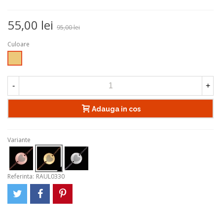
55,00 lei
95,00 lei
Culoare
Auriu
-
+
Adauga in cos
Variante
Referinta:
RAUL0330