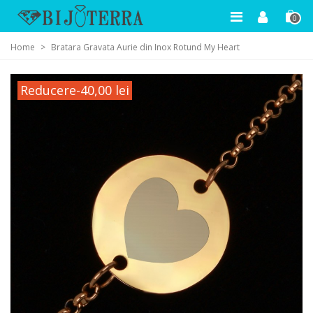
0
Home
>
Bratara Gravata Aurie din Inox Rotund My Heart
Reducere
-40,00 lei