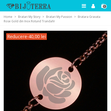
0
Home
>
Bratari My Story
>
Bratari My Passion
>
Bratara Gravata
Rose Gold din Inox Rotund Trandafir
Reducere
-40,00 lei