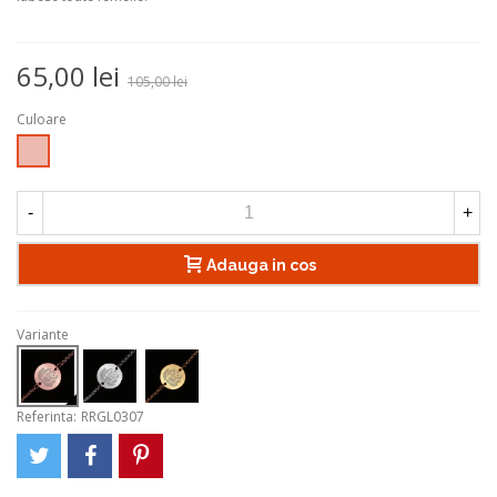
65,00 lei
105,00 lei
Culoare
Rose
Gold
-
+
Adauga in cos
Variante
Referinta:
RRGL0307