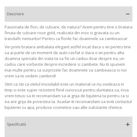
Descriere
Pasionata de flori, de culoare, de natura? Avem pentru tine o bratara
finuta de culoare rose gold, realizata din inox si gravata cu un
trandafir nemuritor! Pentru ca florile fac doamnele sa zambeasca!
Vei primi bratara ambalata elegant astfel incat daca o iei pentru tine
sa ai parte de un moment de auto-rasfat si daca o iei pentru alta
doamna speciala din viata ta sa fie un cadou doar despre ea, un
cadou care vorbeste despre incredere si zambete. Nu iti spunem
mai multe pentru ca surprizele fac doamnele sa zambeasca si noi
vrem sa te vedem zambind!
Stim ca stii ca otelul inoxidabil este un material ce nu oxideaza in
timp si este super rezistent fiind cunoscut pentru duritatea sa, insa
vrem totusi sa iti recomandam sa ai grija de bijuteria ta pentru ca si
ea are grija de povestea ta. Asadar iti recomandam sa eviti contactul
bijuteriei cu apa, produse cosmetice sau alte substante chimice.
Specificatii