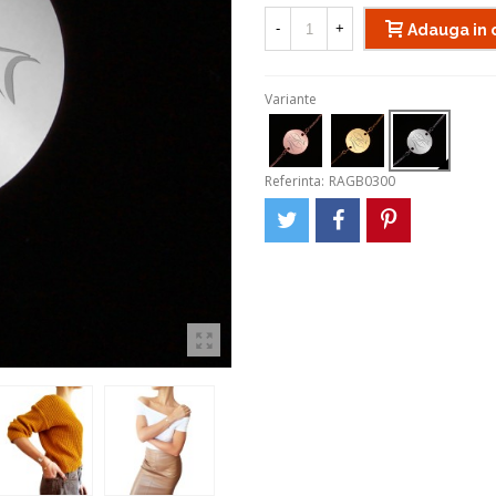
-
+
Adauga in 
Variante
Referinta:
RAGB0300