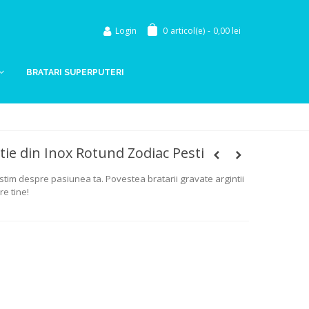
Login
0
articol(e)
-
0,00 lei
BRATARI SUPERPUTERI
tie din Inox Rotund Zodiac Pesti
estim despre pasiunea ta. Povestea bratarii gravate argintii
re tine!