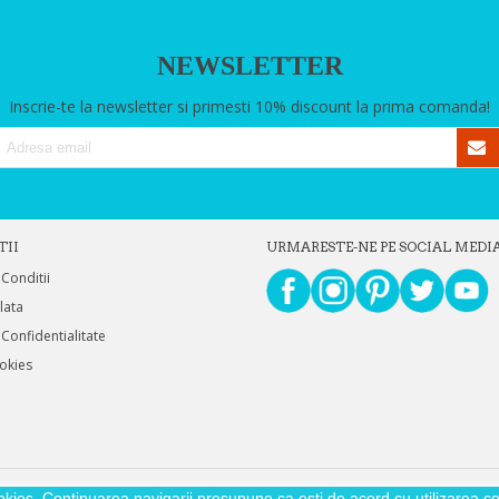
NEWSLETTER
Inscrie-te la newsletter si primesti 10% discount la prima comanda!
TII
URMARESTE-NE PE SOCIAL MEDI
 Conditii
Plata
 Confidentialitate
ookies
okies. Continuarea navigarii presupune ca esti de acord cu utilizarea coo