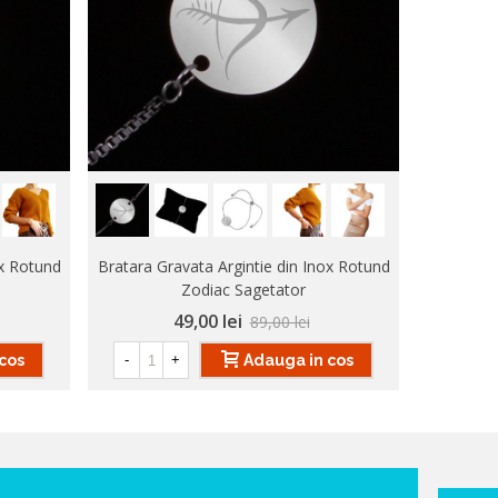
ox Rotund
Bratara Gravata Argintie din Inox Rotund
Bratara G
Zodiac Sagetator
49,00 lei
89,00 lei
cos
Adauga in cos
-
+
-