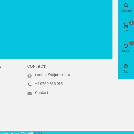
Cautare
0
Cos
1
Istoric
A
CONTACT
Top
contact@bijuterra.ro
+4 0769 856 013
Contact
kie-urilor. Detalii
AICI
.