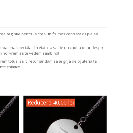
ea argintie pentru a crea un frumos contrast cu pielea
ta doamna speciala din viata ta sa fie un cadou doar despre
si noi vrem sa te vedem zambind!
vrem totusi sa iti recomandam sa ai grija de bijuteria ta
nte chimice.
Reducere
-40,00 lei
Reduc