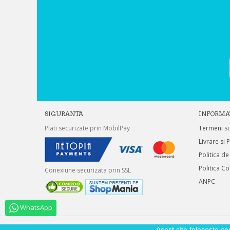
SIGURANTA
INFORMA
Plati securizate prin MobilPay
Termeni si
Livrare si 
Politica de
Politica C
Conexiune securizata prin SSL
ANPC
WhatsApp
Acest site foloseste co