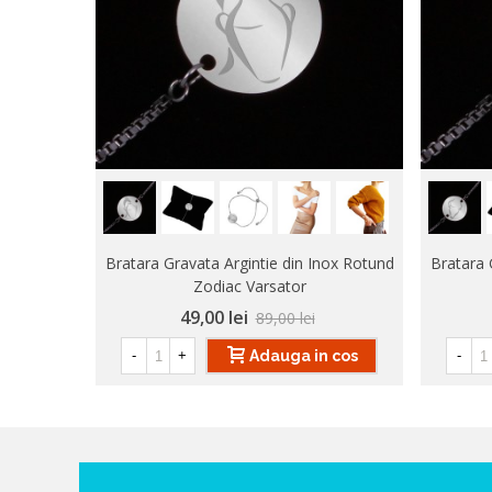
Bratara Gravata Argintie din Inox Rotund
Bratara 
Zodiac Varsator
49,00 lei
89,00 lei
Adauga in cos
-
+
-