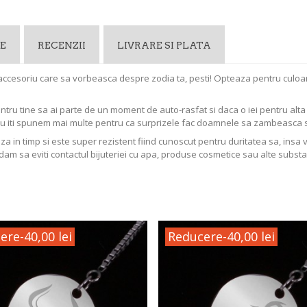
E
RECENZII
LIVRARE SI PLATA
accesoriu care sa vorbeasca despre zodia ta, pesti!
Opteaza pentru culoar
entru tine sa ai parte de un moment de auto-rasfat si daca o iei pentru al
Nu iti spunem mai multe pentru ca surprizele fac doamnele sa zambeasca 
aza in timp si este super rezistent fiind cunoscut pentru duritatea sa, insa 
dam sa eviti contactul bijuteriei cu apa, produse cosmetice sau alte substa
ere
-40,00 lei
Reducere
-40,00 lei