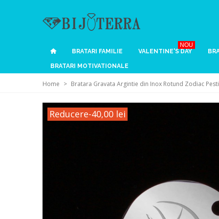
NOU
BRATARI FAMILIE
VALENTINE'S DAY
BRA
BRATARI MOTIVATIONALE
Home
>
Bratara Gravata Argintie din Inox Rotund Zodiac Pesti
Reducere
-40,00 lei