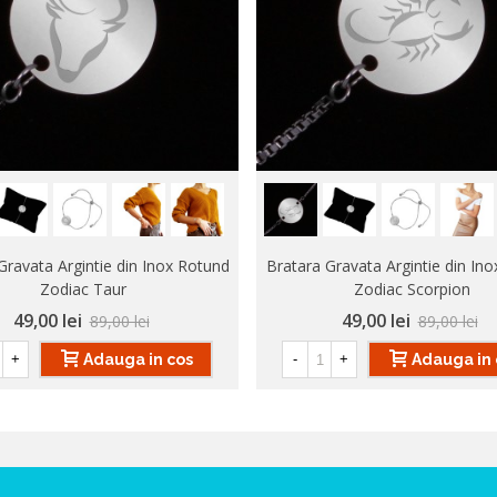
Gravata Argintie din Inox Rotund
Bratara Gravata Argintie din In
Zodiac Taur
Zodiac Scorpion
49,00 lei
49,00 lei
89,00 lei
89,00 lei
Adauga in cos
Adauga in 
+
-
+