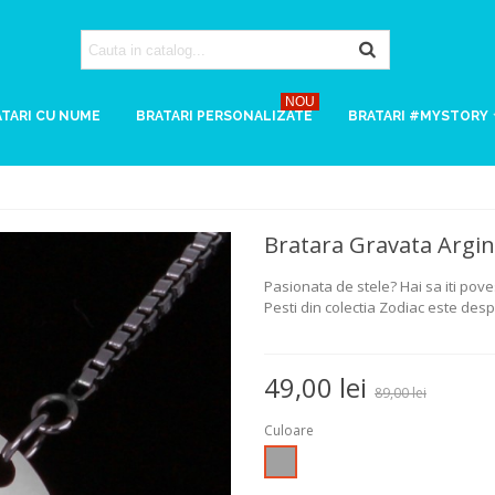
NOU
TARI CU NUME
BRATARI PERSONALIZATE
BRATARI #MYSTORY
Bratara Gravata Argin
Pasionata de stele? Hai sa iti pov
Pesti din colectia Zodiac este desp
49,00 lei
89,00 lei
Culoare
Argintiu