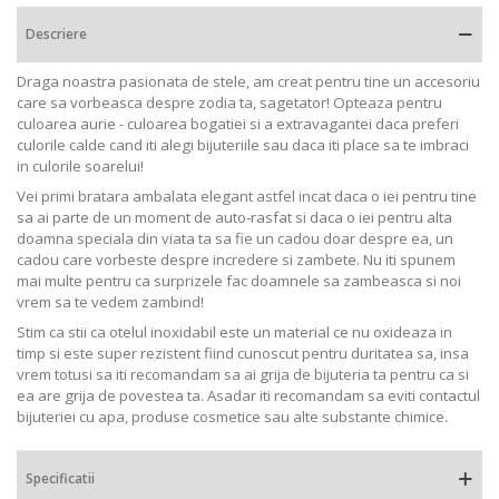
Descriere
Draga noastra pasionata de stele, am creat pentru tine un accesoriu
care sa vorbeasca despre zodia ta, sagetator!
Opteaza pentru
culoarea aurie - culoarea bogatiei si a extravagantei daca preferi
culorile calde cand iti alegi bijuteriile sau daca iti place sa te imbraci
in culorile soarelui!
Vei primi bratara ambalata elegant astfel incat daca o iei pentru tine
sa ai parte de un moment de auto-rasfat si daca o iei pentru alta
doamna speciala din viata ta sa fie un cadou doar despre ea, un
cadou care vorbeste despre incredere si zambete. Nu iti spunem
mai multe pentru ca surprizele fac doamnele sa zambeasca si noi
vrem sa te vedem zambind!
Stim ca stii ca otelul inoxidabil este un material ce nu oxideaza in
timp si este super rezistent fiind cunoscut pentru duritatea sa, insa
vrem totusi sa iti recomandam sa ai grija de bijuteria ta pentru ca si
ea are grija de povestea ta. Asadar iti recomandam sa eviti contactul
bijuteriei cu apa, produse cosmetice sau alte substante chimice.
Specificatii