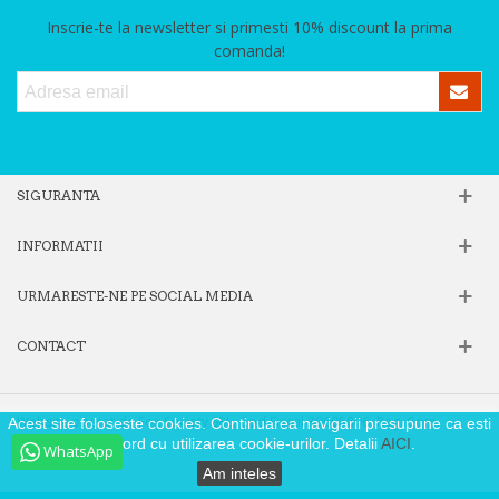
Inscrie-te la newsletter si primesti 10% discount la prima
comanda!
SIGURANTA
INFORMATII
URMARESTE-NE PE SOCIAL MEDIA
CONTACT
Website operat de Fox Society SRL, Cod Fiscal 39605806, Reg. Com.
Acest site foloseste cookies. Continuarea navigarii presupune ca esti
J40/9871/2018
de acord cu utilizarea cookie-urilor. Detalii
AICI
.
WhatsApp
Am inteles