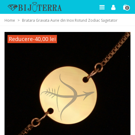
0
Home
>
Bratara Gravata Aurie din Inox Rotund Zodiac Sagetator
Reducere
-40,00 lei