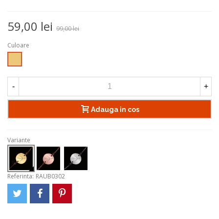
59,00 lei
99,00 lei
Culoare
Auriu
-
+
Adauga in cos
Variante
Referinta:
RAUB0302