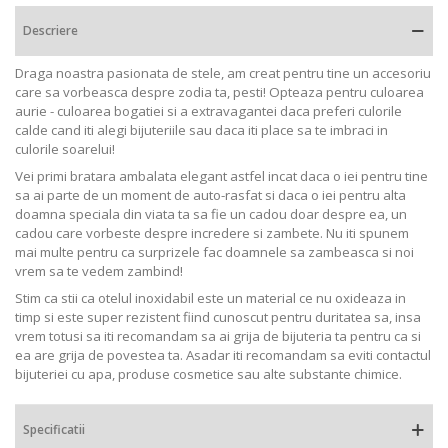
Descriere
Draga noastra pasionata de stele, am creat pentru tine un accesoriu
care sa vorbeasca despre zodia ta, pesti!
Opteaza pentru culoarea
aurie - culoarea bogatiei si a extravagantei daca preferi culorile
calde cand iti alegi bijuteriile sau daca iti place sa te imbraci in
culorile soarelui!
Vei primi bratara ambalata elegant astfel incat daca o iei pentru tine
sa ai parte de un moment de auto-rasfat si daca o iei pentru alta
doamna speciala din viata ta sa fie un cadou doar despre ea, un
cadou care vorbeste despre incredere si zambete. Nu iti spunem
mai multe pentru ca surprizele fac doamnele sa zambeasca si noi
vrem sa te vedem zambind!
Stim ca stii ca otelul inoxidabil este un material ce nu oxideaza in
timp si este super rezistent fiind cunoscut pentru duritatea sa, insa
vrem totusi sa iti recomandam sa ai grija de bijuteria ta pentru ca si
ea are grija de povestea ta. Asadar iti recomandam sa eviti contactul
bijuteriei cu apa, produse cosmetice sau alte substante chimice.
Specificatii