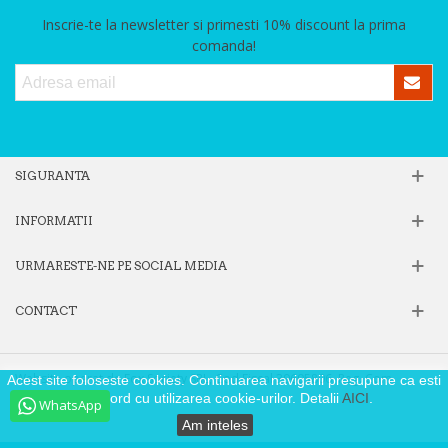
Inscrie-te la newsletter si primesti 10% discount la prima
comanda!
SIGURANTA
INFORMATII
URMARESTE-NE PE SOCIAL MEDIA
CONTACT
Website operat de Fox Society SRL, Cod Fiscal 39605806, Reg. Com.
Acest site foloseste cookies. Continuarea navigarii presupune ca esti
J40/9871/2018
de acord cu utilizarea cookie-urilor. Detalii
AICI
.
WhatsApp
Am inteles