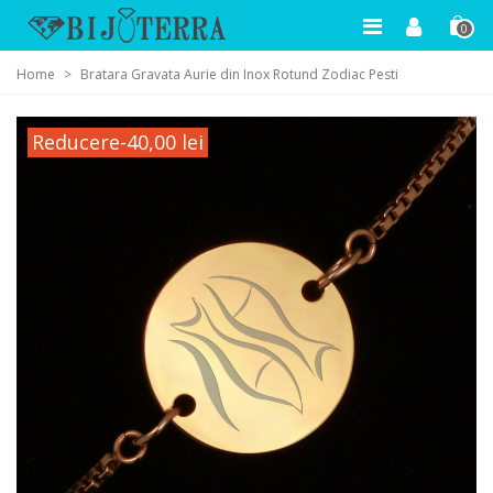
0
Home
>
Bratara Gravata Aurie din Inox Rotund Zodiac Pesti
Reducere
-40,00 lei