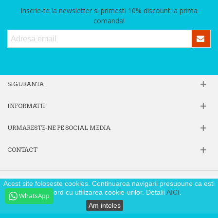
Inscrie-te la newsletter si primesti 10% discount la prima
comanda!
SIGURANTA
INFORMATII
URMARESTE-NE PE SOCIAL MEDIA
CONTACT
Website operat de Fox Society SRL, Cod Fiscal 39605806, Reg. Com.
Acest site foloseste cookies. Continuarea navigarii presupune ca esti
J40/9871/2018
de acord cu utilizarea cookie-urilor. Detalii
AICI
.
WhatsApp
Am inteles