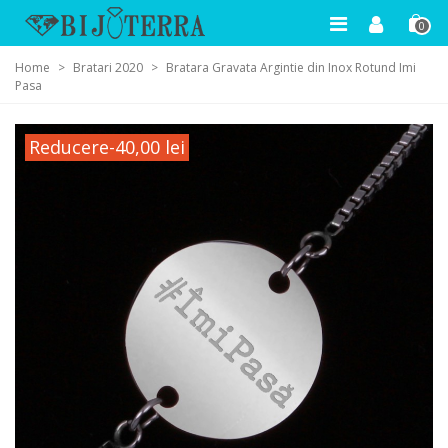
0
Home
>
Bratari 2020
>
Bratara Gravata Argintie din Inox Rotund Imi
Pasa
Reducere
-40,00 lei