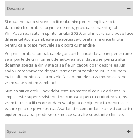
Descriere
Si noua ne pasa si vrem sa iti multumim pentru implicarea ta
daruindu-ti o bratara argintie de inox, gravata cu hashtag-ul
#ImiPasa realizata in spiritul anului 2020, anul in care sa-ti pese face
diferenta! Acum zambeste si asorteaza-ti bratara la orice tinuta
pentru ca ai toate motivele sa o porti cu mandrie!
Vei primi bratara ambalata elegant astfel incat daca o iei pentru tine
sa ai parte de un moment de auto-rasfat si daca o iei pentru alta
doamna speciala din viata ta sa fie un cadou doar despre ea, un
cadou care vorbeste despre incredere si zambete. Nu iti spunem
mai multe pentru ca surprizele fac doamnele sa zambeasca si noi
vrem sa te vedem zambind!
Stim ca stii ca otelul inoxidabil este un material ce nu oxideaza in
timp si este super rezistent fiind cunoscut pentru duritatea sa, insa
vrem totusi sa iti recomandam sa ai grija de bijuteria ta pentru ca si
ea are grija de povestea ta. Asadar iti recomandam sa eviti contactul
bijuteriei cu apa, produse cosmetice sau alte substante chimice.
Specificatii