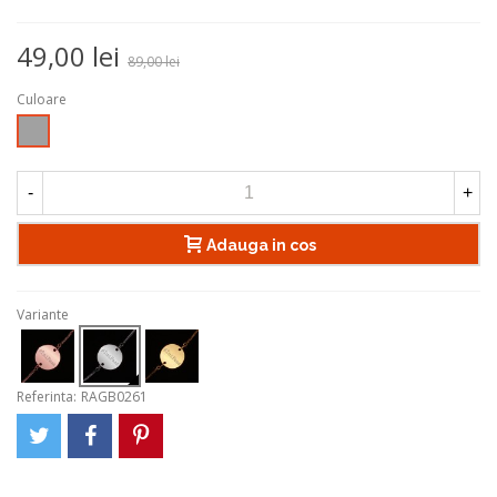
49,00 lei
89,00 lei
Culoare
Argintiu
-
+
Adauga in cos
Variante
Referinta:
RAGB0261