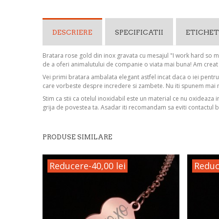
DESCRIERE
SPECIFICATII
ETICHET
Bratara rose gold din inox gravata cu mesajul "I work hard so my
de a oferi animalutului de companie o viata mai buna! Am creat b
Vei primi bratara ambalata elegant astfel incat daca o iei pentr
care vorbeste despre incredere si zambete. Nu iti spunem mai 
Stim ca stii ca otelul inoxidabil este un material ce nu oxideaza 
grija de povestea ta. Asadar iti recomandam sa eviti contactul b
PRODUSE SIMILARE
Reducere
-40,00 lei
Reduc