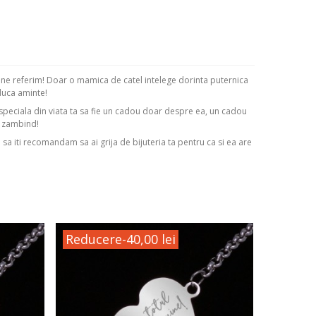
ce ne referim! Doar o mamica de catel intelege dorinta puternica
duca aminte!
 speciala din viata ta sa fie un cadou doar despre ea, un cadou
m zambind!
i sa iti recomandam sa ai grija de bijuteria ta pentru ca si ea are
Reducere
-40,00 lei
Reduc