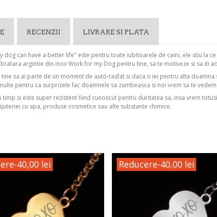
E
RECENZII
LIVRARE SI PLATA
 dog can have a better life" este pentru toate iubitoarele de caini, ele stiu la 
ratara argintie din inox Work for my Dog pentru tine, sa te motiveze si sa iti a
u tine sa ai parte de un moment de auto-rasfat si daca o iei pentru alta doamna
multe pentru ca surprizele fac doamnele sa zambeasca si noi vrem sa te vede
in timp si este super rezistent fiind cunoscut pentru duritatea sa, insa vrem totus
ijuteriei cu apa, produse cosmetice sau alte substante chimice.
ere
-40,00 lei
Reducere
-40,00 lei