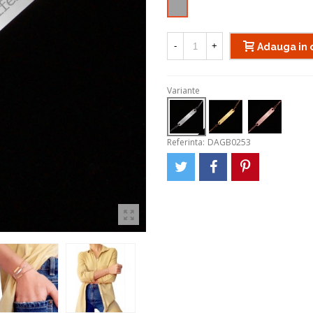
Argintiu
-
+
Adauga in 
Variante
Referinta:
DAGB0253