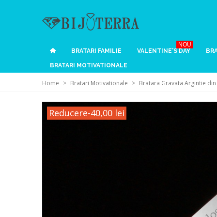
NOU
BRATARI FAMILIE
VALENTINE'S DAY
BRA
BRATARI MOTIVATIONALE
Home
>
Bratari Motivationale
>
Bratara Gravata Argintie di
Reducere
-40,00 lei