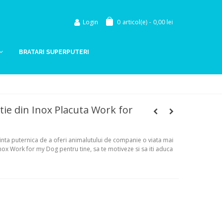
Login
0
articol(e)
-
0,00 lei
BRATARI SUPERPUTERI
tie din Inox Placuta Work for
nta puternica de a oferi animalutului de companie o viata mai
nox Work for my Dog pentru tine, sa te motiveze si sa iti aduca