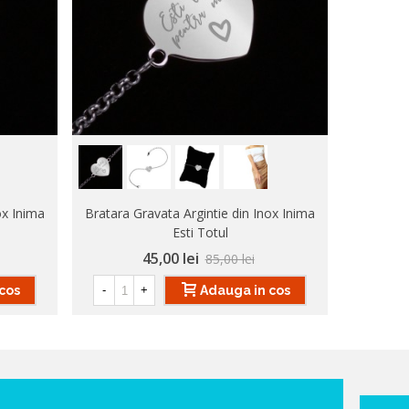
ox Inima
Bratara Gravata Argintie din Inox Inima
Bratara Gr
Esti Totul
45,00 lei
85,00 lei
cos
Adauga in cos
-
+
-