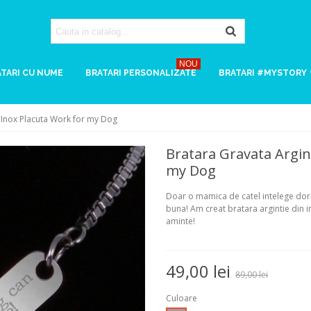
NOU
TARI CU NUME
BRATARI PERSONALIZATE
BRATARI #MYSTORY
n Inox Placuta Work for my Dog
Bratara Gravata Argin
my Dog
Doar o mamica de catel intelege dori
buna! Am creat bratara argintie din i
aminte!
49,00 lei
89,00 lei
Culoare