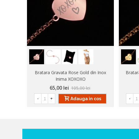
Bratara Gravata Rose Gold din Inox
Bratar
Inima XOXOXO
65,00 lei
105,00 lei
Adauga in cos
-
+
-