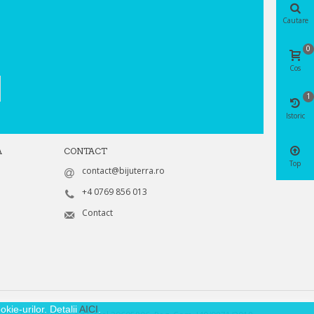
Cautare
0
Cos
1
Istoric
A
CONTACT
Top
contact@bijuterra.ro
+4 0769 856 013
Contact
kie-urilor. Detalii
AICI
.