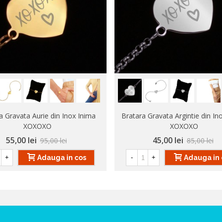
a Gravata Aurie din Inox Inima
Bratara Gravata Argintie din In
XOXOXO
XOXOXO
55,00 lei
45,00 lei
95,00 lei
85,00 lei
Adauga in cos
Adauga in 
+
-
+