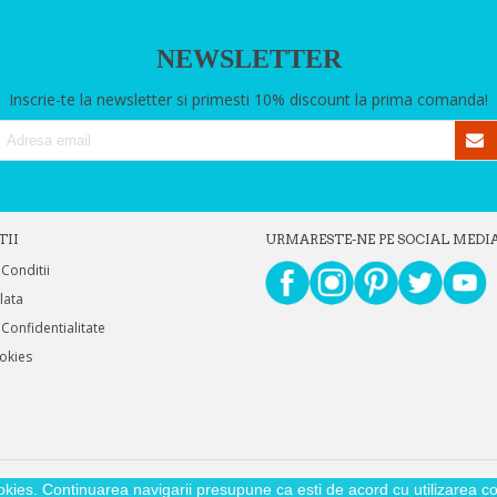
NEWSLETTER
Inscrie-te la newsletter si primesti 10% discount la prima comanda!
TII
URMARESTE-NE PE SOCIAL MEDI
 Conditii
Plata
 Confidentialitate
ookies
okies. Continuarea navigarii presupune ca esti de acord cu utilizarea coo