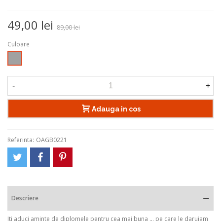
49,00 lei
89,00 lei
Culoare
Argintiu
-
+
Adauga in cos
Referinta:
OAGB0221
Descriere
Iti aduci aminte de diplomele pentru cea mai buna ... pe care le daruiam