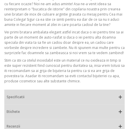
cu fiecare ocazie? Noi ne-am adus aminte! Asa ne-a venit ideea sa
reinterpretam o "bucatica de istorie" din copilaria noastra prin crearea
unei bratari de inox de culoare argintie gravata cu mesaj pentru Cea mai
buna Colega! Sigur ca ea stie ce simti pentru ea dar de ce sa nu ii aduci
aminte in fiecare moment al zilei in care poarta cadoul de la tine?
Vei primi bratara ambalata elegant astfel incat daca o iei pentru tine sa ai
parte de un moment de auto-rasfat si daca o iei pentru alta doamna
speciala din viata ta sa fie un cadou doar despre ea, un cadou care
vorbeste despre incredere si zambete. Nu iti spunem mai multe pentru ca
surprizele fac doamnele sa zambeasca si noi vrem sa te vedem zambind!
Stim ca stii ca otelul inoxidabil este un material ce nu oxideaza in timp si
este super rezistent fiind cunoscut pentru duritatea sa, insa vrem totusi sa
iti recomandam sa ai grija de bijuteria ta pentru ca si ea are grija de
povestea ta. Asadar iti recomandam sa eviti contactul bijuteriei cu apa,
produse cosmetice sau alte substante chimice.
Specificatii
Etichete
Recenzii