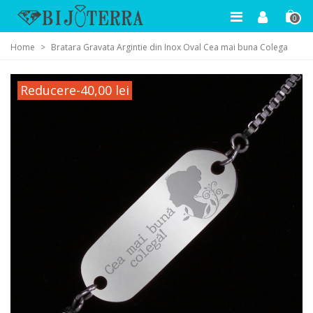
0
Home
>
Bratara Gravata Argintie din Inox Oval Cea mai buna Colega
Reducere
-40,00 lei