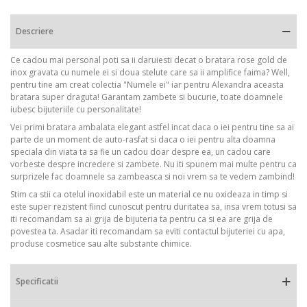
Descriere
Ce cadou mai personal poti sa ii daruiesti decat o bratara rose gold de
inox gravata cu numele ei si doua stelute care sa ii amplifice faima? Well,
pentru tine am creat colectia "Numele ei" iar pentru Alexandra aceasta
bratara super draguta! Garantam zambete si bucurie, toate doamnele
iubesc bijuteriile cu personalitate!
Vei primi bratara ambalata elegant astfel incat daca o iei pentru tine sa ai
parte de un moment de auto-rasfat si daca o iei pentru alta doamna
speciala din viata ta sa fie un cadou doar despre ea, un cadou care
vorbeste despre incredere si zambete. Nu iti spunem mai multe pentru ca
surprizele fac doamnele sa zambeasca si noi vrem sa te vedem zambind!
Stim ca stii ca otelul inoxidabil este un material ce nu oxideaza in timp si
este super rezistent fiind cunoscut pentru duritatea sa, insa vrem totusi sa
iti recomandam sa ai grija de bijuteria ta pentru ca si ea are grija de
povestea ta. Asadar iti recomandam sa eviti contactul bijuteriei cu apa,
produse cosmetice sau alte substante chimice.
Specificatii