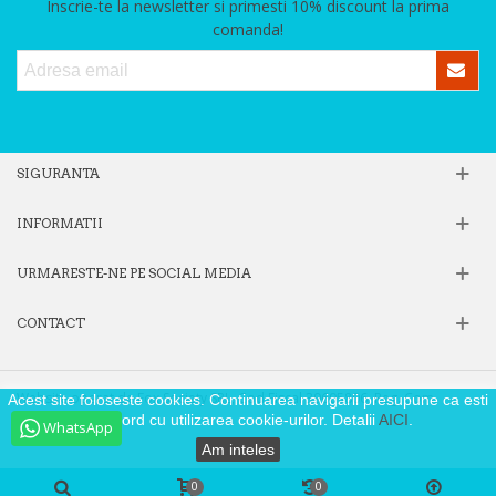
Inscrie-te la newsletter si primesti 10% discount la prima
comanda!
SIGURANTA
INFORMATII
URMARESTE-NE PE SOCIAL MEDIA
CONTACT
Website operat de Fox Society SRL, Cod Fiscal 39605806, Reg. Com.
Acest site foloseste cookies. Continuarea navigarii presupune ca esti
J40/9871/2018
de acord cu utilizarea cookie-urilor. Detalii
AICI
.
WhatsApp
Am inteles
0
0