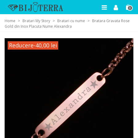
0
Home
>
Bratari My Story
>
Bratari cu nume
>
Bratara Gravata Rose
Gold din Inox Placuta Nume Alexandra
Reducere
-40,00 lei