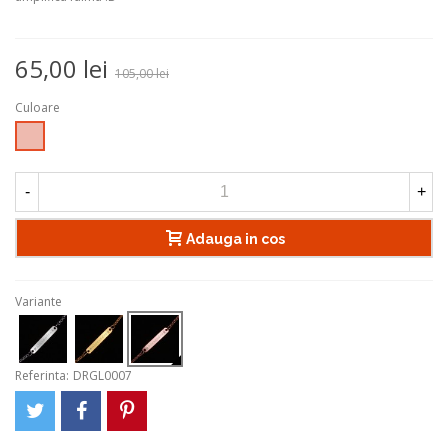
65,00 lei
105,00 lei
Culoare
Rose
Gold
-
+
Adauga in cos
Variante
Referinta:
DRGL0007