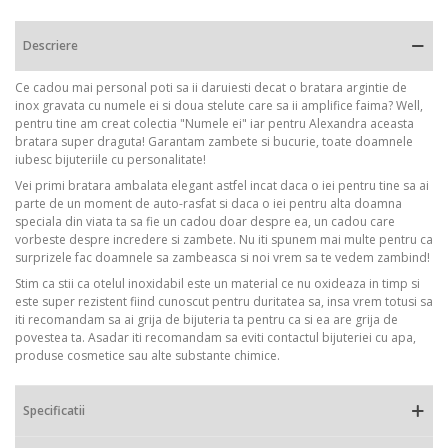
Descriere
Ce cadou mai personal poti sa ii daruiesti decat o bratara argintie de
inox gravata cu numele ei si doua stelute care sa ii amplifice faima? Well,
pentru tine am creat colectia "Numele ei" iar pentru Alexandra aceasta
bratara super draguta! Garantam zambete si bucurie, toate doamnele
iubesc bijuteriile cu personalitate!
Vei primi bratara ambalata elegant astfel incat daca o iei pentru tine sa ai
parte de un moment de auto-rasfat si daca o iei pentru alta doamna
speciala din viata ta sa fie un cadou doar despre ea, un cadou care
vorbeste despre incredere si zambete. Nu iti spunem mai multe pentru ca
surprizele fac doamnele sa zambeasca si noi vrem sa te vedem zambind!
Stim ca stii ca otelul inoxidabil este un material ce nu oxideaza in timp si
este super rezistent fiind cunoscut pentru duritatea sa, insa vrem totusi sa
iti recomandam sa ai grija de bijuteria ta pentru ca si ea are grija de
povestea ta. Asadar iti recomandam sa eviti contactul bijuteriei cu apa,
produse cosmetice sau alte substante chimice.
Specificatii