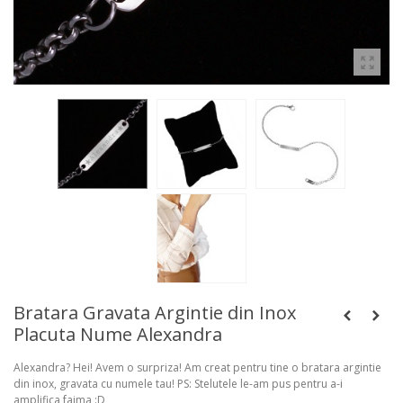
Bratara Gravata Argintie din Inox
Placuta Nume Alexandra
Alexandra? Hei! Avem o surpriza! Am creat pentru tine o bratara argintie
din inox, gravata cu numele tau! PS: Stelutele le-am pus pentru a-i
amplifica faima :D