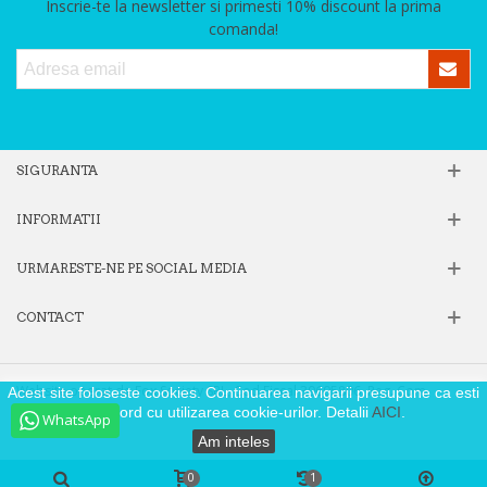
Inscrie-te la newsletter si primesti 10% discount la prima
comanda!
SIGURANTA
INFORMATII
URMARESTE-NE PE SOCIAL MEDIA
CONTACT
Website operat de Fox Society SRL, Cod Fiscal 39605806, Reg. Com.
Acest site foloseste cookies. Continuarea navigarii presupune ca esti
J40/9871/2018
de acord cu utilizarea cookie-urilor. Detalii
AICI
.
WhatsApp
Am inteles
0
1