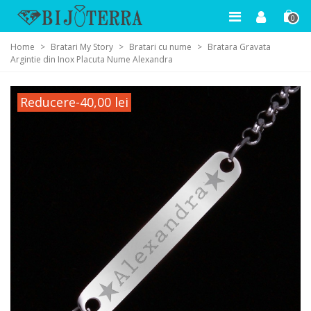
0
Home
>
Bratari My Story
>
Bratari cu nume
>
Bratara Gravata
Argintie din Inox Placuta Nume Alexandra
Reducere
-40,00 lei