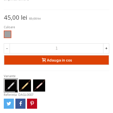
45,00 lei
85,00 lei
Culoare
Argintiu
-
+
Adauga in cos
Variante
Referinta:
DAGL0007