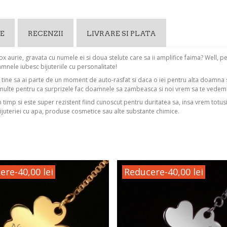
E
RECENZII
LIVRARE SI PLATA
x aurie, gravata cu numele ei si doua stelute care sa ii amplifice faima? Well, p
nele iubesc bijuteriile cu personalitate!
u tine sa ai parte de un moment de auto-rasfat si daca o iei pentru alta doamna
multe pentru ca surprizele fac doamnele sa zambeasca si noi vrem sa te vede
in timp si este super rezistent fiind cunoscut pentru duritatea sa, insa vrem totus
ijuteriei cu apa, produse cosmetice sau alte substante chimice.
ere
-40,00 lei
Reducere
-40,00 lei