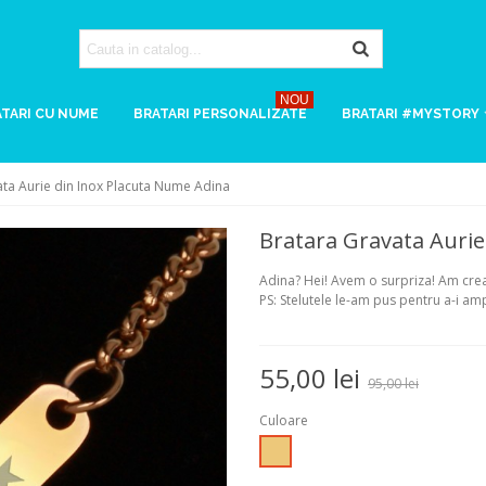
NOU
TARI CU NUME
BRATARI PERSONALIZATE
BRATARI #MYSTORY
ta Aurie din Inox Placuta Nume Adina
Bratara Gravata Aurie
Adina? Hei! Avem o surpriza! Am creat
PS: Stelutele le-am pus pentru a-i amp
55,00 lei
95,00 lei
Culoare
Auriu