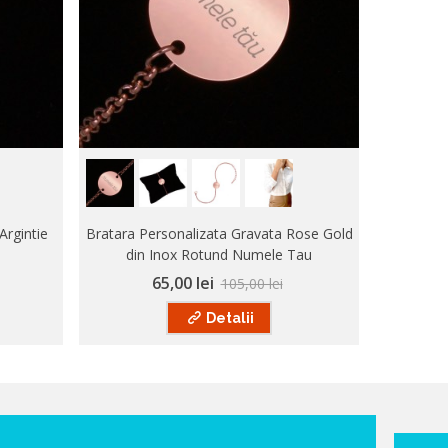
Argintie
Bratara Personalizata Gravata Rose Gold
Bratara P
din Inox Rotund Numele Tau
I
65,00 lei
105,00 lei
Detalii