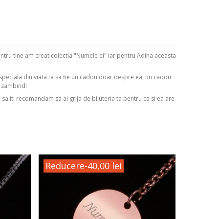
entru tine am creat colectia "Numele ei" iar pentru Adina aceasta
 speciala din viata ta sa fie un cadou doar despre ea, un cadou
m zambind!
i sa iti recomandam sa ai grija de bijuteria ta pentru ca si ea are
Reducere
-40,00 lei
Reduc