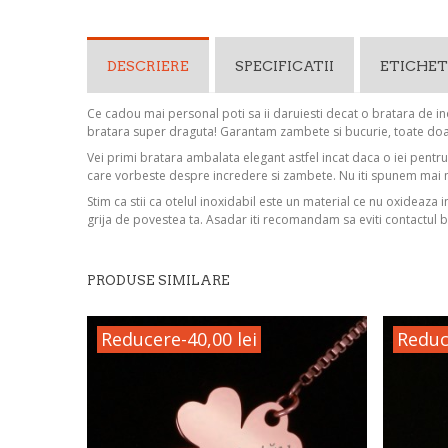
DESCRIERE
SPECIFICATII
ETICHET
Ce cadou mai personal poti sa ii daruiesti decat o bratara de ino
bratara super draguta! Garantam zambete si bucurie, toate doam
Vei primi bratara ambalata elegant astfel incat daca o iei pentr
care vorbeste despre incredere si zambete. Nu iti spunem mai 
Stim ca stii ca otelul inoxidabil este un material ce nu oxideaza 
grija de povestea ta. Asadar iti recomandam sa eviti contactul b
PRODUSE SIMILARE
Reducere
-40,00 lei
Reduc