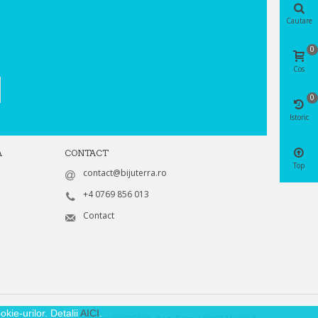
Cautare
0
Cos
0
Istoric
A
CONTACT
Top
contact@bijuterra.ro
+4 0769 856 013
Contact
kie-urilor. Detalii
AICI
.