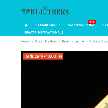
NOU
BRATARI FAMILIE
VALENTINE'S DAY
BRA
BRATARI MOTIVATIONALE
Home
>
Bratari My Story
>
Bratari cu nume
>
Bratara Grava
Reducere
-40,00 lei