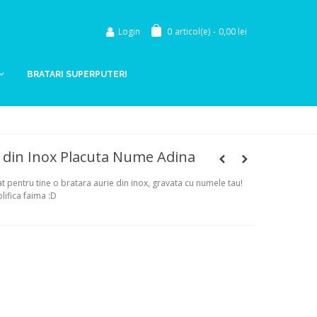
Login
0
articol(e)
-
0,00 lei
BRATARI SUPERPUTERI
 din Inox Placuta Nume Adina
 pentru tine o bratara aurie din inox, gravata cu numele tau!
lifica faima :D