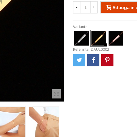
-
+
Adauga in 
Variante
Referinta:
DAUL0002