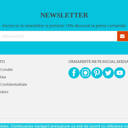
NEWSLETTER
Inscrie-te la newsletter si primesti 10% discount la prima comanda!
TII
URMARESTE-NE PE SOCIAL MEDI
 Conditii
Plata
 Confidentialitate
ookies
okies. Continuarea navigarii presupune ca esti de acord cu utilizarea coo