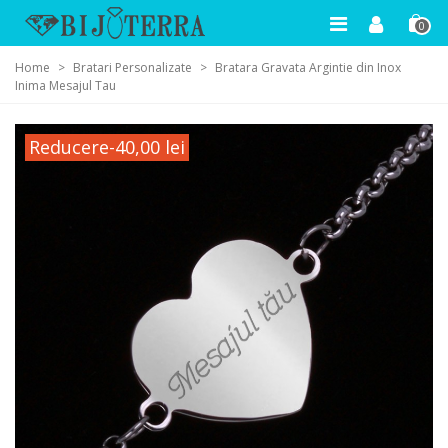
0
Home
>
Bratari Personalizate
>
Bratara Gravata Argintie din Inox
Inima Mesajul Tau
Reducere
-40,00 lei