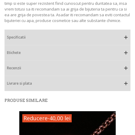
timp si este super rezistent fiind cunoscut pentru duritatea sa, insa
vrem totusi sa iti recomandam sa ai grija de bijuteria ta pentru ca si
ea are grija de povestea ta. Asadar iti recomandam sa eviti contactul
bijuteriei cu apa, produse cosmetice sau alte substante chimice.
Specificatii
Etichete
Recenzii
Livrare si plata
PRODUSE SIMILARE
Reducere
-40,00 lei