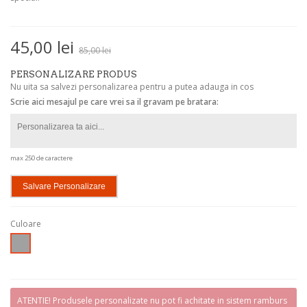
45,00 lei
85,00 lei
PERSONALIZARE PRODUS
Nu uita sa salvezi personalizarea pentru a putea adauga in cos
Scrie aici mesajul pe care vrei sa il gravam pe bratara:
max 250 de caractere
Salvare Personalizare
Culoare
Argintiu
ATENTIE! Produsele personalizate nu pot fi achitate in sistem ramburs