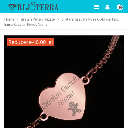
0
Home
>
Bratari Personalizate
>
Bratara Gravata Rose Gold din Inox
Inima Craciun Fericit Nume
Reducere
-40,00 lei