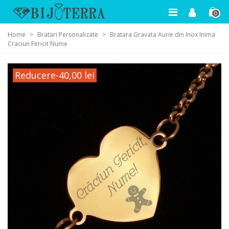
0
Home
>
Bratari Personalizate
>
Bratara Gravata Aurie din Inox Inima
Craciun Fericit Nume
Reducere
-40,00 lei